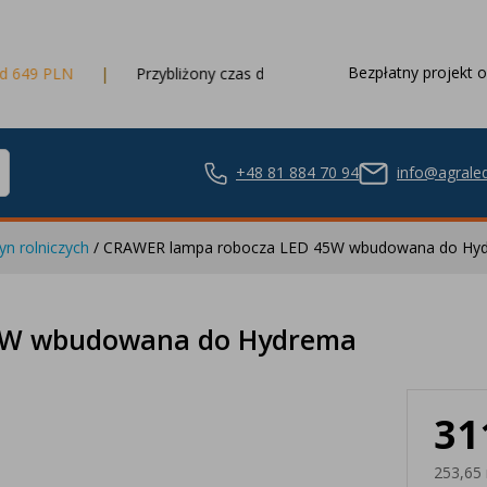
Bezpłatny projekt o
Przybliżony czas dostawy
3 dni robocze
+48 81 884 70 94
info@agraled
n rolniczych
/ CRAWER lampa robocza LED 45W wbudowana do Hy
ze LED
5W wbudowana do Hydrema
31
nie LED
253,65 