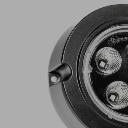
Lampy ostrzegawcze
Lampy obrys
LED
pozycyjne L
Panele świetlne LED
Oświetlenie
Bar
wewnętrze 
Opryskiwacze polowe
Oferty paki
LED
LED
Zestawy oświetlenia
Inne akcesor
LED
Często zadawane
Kontakt
pytania