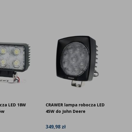
cza LED 18W
CRAWER lampa robocza LED
CRAWER
ów
45W do John Deere
27W 2-
349,98 zł
122,99