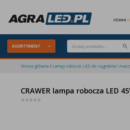
Darmowa dostawa
od 649 PLN
Wyszukiwarka
produktów
ASORTYMENT
Strona główna
/
Lampy robocze LED do ciągników i maszy
Konfigurator LED
Lampy roboc
CRAWER lampa robocza LED 4
Skompletuj oświetlenie LED do
swojego ciągnika
Lampy tylne LED
Lampy przed