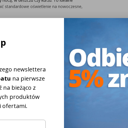
 nocą, w deszczu czy kurzu. To idealne
nić standardowe oświetlenie na nowoczesne,
ap
ej
-pin
szego newslettera
batu
na pierwsze
 na bieżąco z
ych produktów
 ofertami.
iżkowy na
5%
ki montażowej w swojej maszynie Hydrema,
eni za otworem.