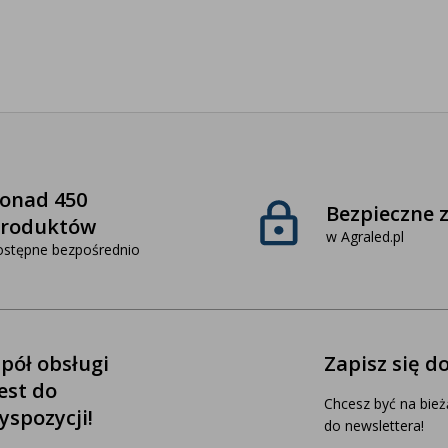
onad 450
Bezpieczne 
roduktów
w Agraled.pl
ostępne bezpośrednio
pół obsługi
Zapisz się d
jest do
Chcesz być na bież
yspozycji!
do newslettera!