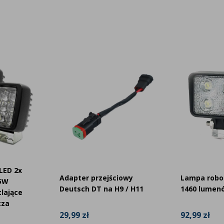
erdza, że lampa spełnia europejskie normy
Klasa CISPR 4 to najwyższy poziom tłumienia
w sterowania, GPS ani radia w kabinie operatora
aszyn Hydrema?
ciówka?
LED 2x
Adapter przejściowy
Lampa robo
45W
Deutsch DT na H9 / H11
1460 lumen
tlające
cza
29,99 zł
92,99 zł