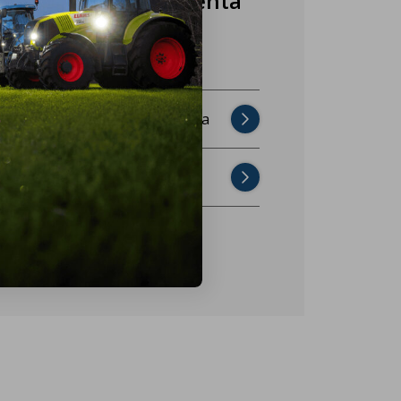
Nasza obsługa klienta
jest do Twojej
dyspozycji!
Najczęściej zadawane pytania
Skontaktuj się z nami