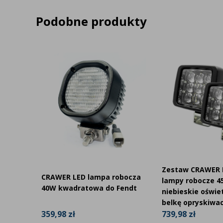
Homologacja R10 i klasa CISPR 4:
Certyfikat R10 potwi
dotyczące zakłóceń elektromagnetycznych dla pojazdów. 
Podobne produkty
zakłóceń radiowych — lampa nie będzie zakłócać systemó
maszyny Hydrema.
Często zadawane pytania
Czy lampa CR-1032 pasuje do wszystkich m
Czy do lampy CR-1032 potrzebna jest przejś
Jakie napięcie zasilania obsługuje CR-1032?
Zestaw CRAWER 
a LED
CRAWER LED lampa robocza
lampy robocze 
dachu
40W kwadratowa do Fendt
niebieskie oświe
Co zawiera opakowanie?
belkę opryskiwa
359,98 zł
739,98 zł