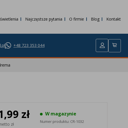
świetlenia
Najczęstsze pytania
O firmie
Blog
Kontakt
.pl
+48 723 353 044
drema
1,99 zł
W magazynie
Numer produktu:
CR-1032
netto zł