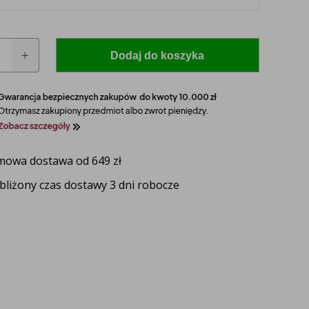
Dodaj do koszyka
a
owa dostawa od 649 zł
bliżony czas dostawy 3 dni robocze
 model i rocznik swojego ciągnika, a nasz
zaproponuje idealnie dopasowane lampy, zapewniające
ektywność oświetlenia.
UŻ TERAZ