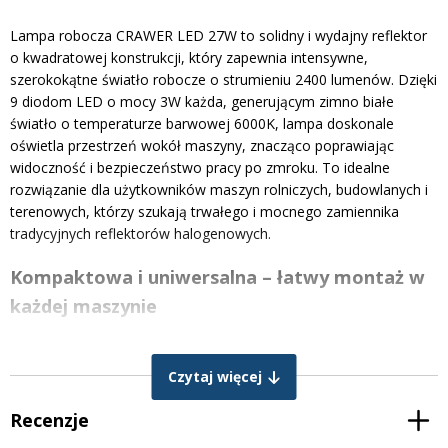
Lampa robocza CRAWER LED 27W to solidny i wydajny reflektor
o kwadratowej konstrukcji, który zapewnia intensywne,
szerokokątne światło robocze o strumieniu 2400 lumenów. Dzięki
9 diodom LED o mocy 3W każda, generującym zimno białe
światło o temperaturze barwowej 6000K, lampa doskonale
oświetla przestrzeń wokół maszyny, znacząco poprawiając
widoczność i bezpieczeństwo pracy po zmroku. To idealne
rozwiązanie dla użytkowników maszyn rolniczych, budowlanych i
terenowych, którzy szukają trwałego i mocnego zamiennika
tradycyjnych reflektorów halogenowych.
Kompaktowa i uniwersalna – łatwy montaż w
każdej maszynie
Dzięki klasycznej, kwadratowej obudowie oraz uniwersalnemu
wspornikowi montażowemu z nierdzewnej stali RVS, lampa
Czytaj więcej
CRAWER 27W pasuje do większości pojazdów. Zastosowany
kabel 2-żyłowy o długości 2 m umożliwia szybkie podłączenie w
Recenzje
systemie Plug & Play, bez konieczności przeróbek instalacji