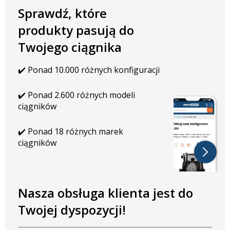
trwałego aluminium, które skutecznie odprowadza ciepło i chroni
Sprawdź, które
elektronikę przed przegrzaniem. Dzięki wysokiej klasie szczelności
IP67 lampa jest całkowicie pyłoszczelna i odporna na wodę, błoto
produkty pasują do
oraz wstrząsy. Zastosowanie układu tłumienia zakłóceń EMC
Twojego ciągnika
(klasa CISPR 4) eliminuje ryzyko interferencji z radiem, systemem
GPS i innymi urządzeniami pokładowymi. To pewność
✔️ Ponad 10.000 różnych konfiguracji
niezawodnej pracy w każdych warunkach.
✔️ Ponad 2.600 różnych modeli
ciągników
✔️ Ponad 18 różnych marek
ciągników
Nasza obsługa klienta jest do
Twojej dyspozycji!