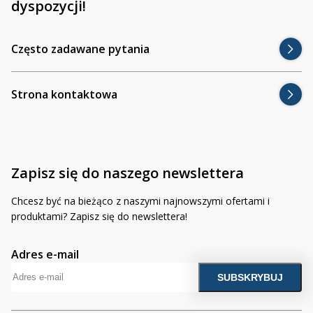
dyspozycji!
Inne akcesoria
Często zadawane pytania
Często zadawane pytania
Kontakt
Kontakt
Często zadawane pytania
Bezpłatny projekt oświetlenia
Sprawdź wszystko
Strona kontaktowa
O firmie
AgraLED Blog
Zapisz się do naszego newslettera
+48 81 884 70 94
info@agraled.pl
Chcesz być na bieżąco z naszymi najnowszymi ofertami i
+48 723 353 044
produktami? Zapisz się do newslettera!
Adres e-mail