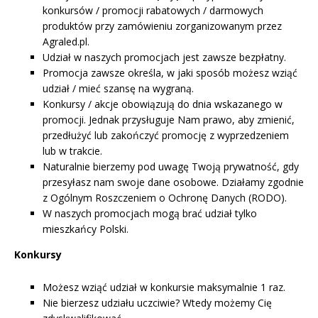
Inne akcesoria
konkursów / promocji rabatowych / darmowych
Często zadawane pytania
Często zadawane pytania
produktów przy zamówieniu zorganizowanym przez
Kontakt
Agraled.pl.
Kontakt
Udział w naszych promocjach jest zawsze bezpłatny.
Bezpłatny projekt oświetlenia
Promocja zawsze określa, w jaki sposób możesz wziąć
udział / mieć szansę na wygraną.
Sprawdź wszystko
O firmie
Konkursy / akcje obowiązują do dnia wskazanego w
promocji. Jednak przysługuje Nam prawo, aby zmienić,
AgraLED Blog
przedłużyć lub zakończyć promocję z wyprzedzeniem
lub w trakcie.
Naturalnie bierzemy pod uwagę Twoją prywatność, gdy
+48 81 884 70 94
przesyłasz nam swoje dane osobowe. Działamy zgodnie
info@agraled.pl
z Ogólnym Roszczeniem o Ochronę Danych (RODO).
+48 723 353 044
W naszych promocjach mogą brać udział tylko
mieszkańcy Polski.
Konkursy
Możesz wziąć udział w konkursie maksymalnie 1 raz.
Nie bierzesz udziału uczciwie? Wtedy możemy Cię