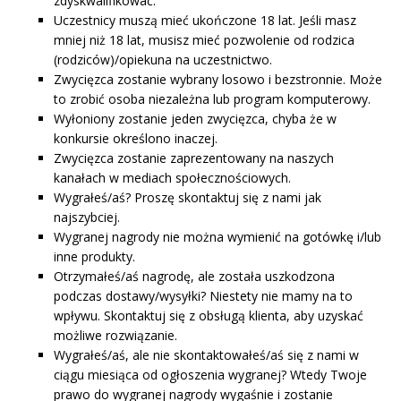
zdyskwalifikować.
Uczestnicy muszą mieć ukończone 18 lat. Jeśli masz
mniej niż 18 lat, musisz mieć pozwolenie od rodzica
(rodziców)/opiekuna na uczestnictwo.
Zwycięzca zostanie wybrany losowo i bezstronnie. Może
to zrobić osoba niezależna lub program komputerowy.
Wyłoniony zostanie jeden zwycięzca, chyba że w
konkursie określono inaczej.
Zwycięzca zostanie zaprezentowany na naszych
kanałach w mediach społecznościowych.
Wygrałeś/aś? Proszę skontaktuj się z nami jak
najszybciej.
Wygranej nagrody nie można wymienić na gotówkę i/lub
inne produkty.
Otrzymałeś/aś nagrodę, ale została uszkodzona
podczas dostawy/wysyłki? Niestety nie mamy na to
wpływu. Skontaktuj się z obsługą klienta, aby uzyskać
możliwe rozwiązanie.
Wygrałeś/aś, ale nie skontaktowałeś/aś się z nami w
ciągu miesiąca od ogłoszenia wygranej? Wtedy Twoje
prawo do wygranej nagrody wygaśnie i zostanie