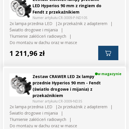
LED Hyperios 90 mm z ringiem do
Fendt z przekaźnikiem
Numer artykułu:
CR-3009-P-ND10S
2x lampa przednia LED
2x przekaźnik z adapterem
Światło drogowe i mijania
Tłumienie zakłóceń radiowych
Do montażu w dachu oraz w masce
1 211,96 zł
w magazynie
Zestaw CRAWER LED 2x lampy
przednie Hyperios 90 mm - Fendt
(światło drogowe i mijania) z
przekaźnikiem
Numer artykułu:
CR-3009-ND3S
2x lampa przednia LED
2x przekaźnik z adapterem
Światło drogowe i mijania
Tłumienie zakłóceń radiowych
Do montażu w dachu oraz w masce