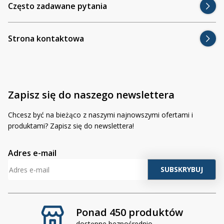
Często zadawane pytania
Strona kontaktowa
Zapisz się do naszego newslettera
Chcesz być na bieżąco z naszymi najnowszymi ofertami i
produktami? Zapisz się do newslettera!
Adres e-mail
50 produktów
Bezpieczn
pośrednio
w Agraled.pl