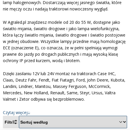
Inne akcesoria
lamp halogenowych. Dostarczają więcej jasnego światła, które
Często zadawane pytania
nie męczy oczu i nadają traktorowi nowoczesny wygląd.
Często zadawane pytania
Kontakt
Kontakt
W Agraled.pl znajdziesz modele od 20 do 55 W, dostępne jako
Bezpłatny projekt oświetlenia
światło mijania, światło drogowe i jako lampa wielofunkcyjna,
która łączy światło mijania, światło drogowe i światło postojowe
Sprawdź wszystko
O firmie
w jednej obudowie. Wszystkie lampy przednie mają homologację
ECE (oznaczenie E), co oznacza, że w pełni spełniają wymogi
AgraLED Blog
prawne do jazdy po drogach publicznych i mają wysoką klasę
ochrony IP przed kurzem, wodą i błotem.
+48 81 884 70 94
Dzięki zasilaniu 12V lub 24V montaż na traktorach Case IHC,
info@agraled.pl
Claas, Deutz Fahr, Fendt, Fiat Fiatagri, Ford, John Deere, Kubota,
+48 723 353 044
Landini, Lindner, Manitou, Massey Ferguson, McCormick,
Mercedes, New Holland, Renault, Same, Steyr, Ursus, Valtra
Valmet i Zetor odbywa się bezproblemowo.
Czytaj więcej
Filtr