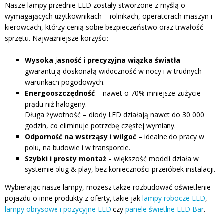
Nasze lampy przednie LED zostały stworzone z myślą o
wymagających użytkownikach – rolnikach, operatorach maszyn i
kierowcach, którzy cenią sobie bezpieczeństwo oraz trwałość
sprzętu. Najważniejsze korzyści:
Wysoka jasność i precyzyjna wiązka światła
–
gwarantują doskonałą widoczność w nocy i w trudnych
warunkach pogodowych.
Energooszczędność
– nawet o 70% mniejsze zużycie
prądu niż halogeny.
Długa żywotność – diody LED działają nawet do 30 000
godzin, co eliminuje potrzebę częstej wymiany.
Odporność na wstrząsy i wilgoć
– idealne do pracy w
polu, na budowie i w transporcie.
Szybki i prosty montaż
– większość modeli działa w
systemie plug & play, bez konieczności przeróbek instalacji.
Wybierając nasze lampy, możesz także rozbudować oświetlenie
pojazdu o inne produkty z oferty, takie jak
lampy robocze LED
,
lampy obrysowe i pozycyjne LED
czy
panele świetlne LED Bar
.