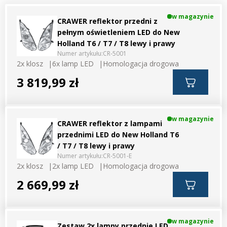
w magazynie
CRAWER reflektor przedni z
pełnym oświetleniem LED do New
Holland T6 / T7 / T8 lewy i prawy
Numer artykułu:
CR-5001
2x klosz
6x lamp LED
Homologacja drogowa
3 819,99 zł
w magazynie
CRAWER reflektor z lampami
przednimi LED do New Holland T6
/ T7 / T8 lewy i prawy
Numer artykułu:
CR-5001-E
2x klosz
2x lamp LED
Homologacja drogowa
2 669,99 zł
w magazynie
Zestaw 2x lampy przednie LED