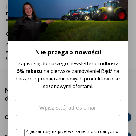
Jeśli skorzystasz z prawa odstąpienia od umowy, ponosisz
bezpośrednie koszty zwrotu towaru, który może zostać
wysłany w paczce.
Czas dostawy
Dostawy realizowane są wyłącznie w dni robocze, z
Nie przegap nowości!
wyłączeniem niedziel i świąt.
Czas dostawy wynosi 3 dni robocze na terenie Polski.
Zapisz się do naszego newslettera i
odbierz
5% rabatu
na pierwsze zamówienie! Bądź na
bieżąco z premierami nowych produktów oraz
sezonowymi ofertami.
Nasz zespół obsługi klienta jest do Twojej
dyspozycji!
Email
(wymagane)
Oto Twój kod zniżkowy na
5% rabatu
Często zadawane pytania
Consent
(wymagane)
Zgadzam się na przetwarzanie moich danych w