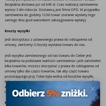
Inne akcesoria
Często zadawane pytania
Bezpłatna dostawa już od 649 zł. Czas realizacji zamówienia
Często zadawane pytania
wynosi 3 dni robocze. Dostawcą jest firma DPD. W przypadku
Kontakt
Kontakt
zamówienia do godziny 12:00 towar zostanie wysłany tego
samego dnia (pod warunkiem zaksięgowania wpłaty).
Bezpłatny projekt oświetlenia
Sprawdź wszystko
Koszty wysyłki
O firmie
Jeśli skorzystasz z ustawowego prawa do odstąpienia od
AgraLED Blog
umowy, zwrócimy Ci koszty wysłania towaru do nas.
Jeśli wysyłka zamówionego od nas towaru do Ciebie jest
+48 81 884 70 94
bezpłatna na podstawie wartości zamówienia i jeśli zamówiłeś
info@agraled.pl
kilka towarów, możesz skorzystać z prawa do odstąpienia od
+48 723 353 044
umowy tylko dla części towarów, tak aby część towaru
pozostającego przy Tobie była wolna od kosztów wysyłki,
które nie zostały osiągnięte, musisz ponieść koszty wysyłki w
wysokości, która byłaby poniesiona, gdybyś zamówił tylko
towar, który u Ciebie pozostał.
Koszty zwrotu