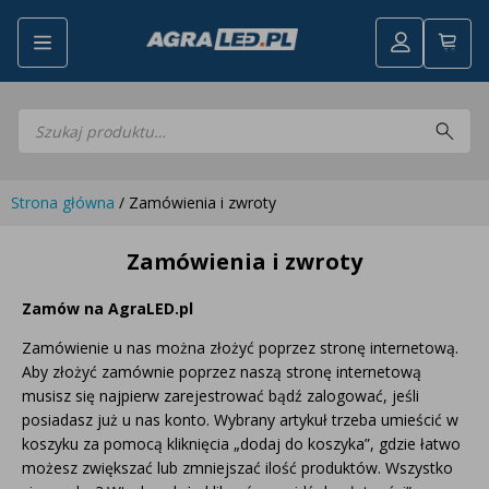
Wyszukiwarka
Wróć
Konfigurator LED
produktów
Konfigurator
Skompletuj oświetlenie LED do
Skompletuj oświetlenie LED do swojego ciągnika
LED
swojego ciągnika
Lampy robocze LED
Lampy robocze LED
Strona główna
/ Zamówienia i zwroty
Lampy tylne LED
Lampy tylne LED
Lampy przednie LED
Zamówienia i zwroty
Lampy przednie LED
Lampy ostrzegawcze LED
Lampy ostrzegawcze LED
Lampy obrysowe i pozycyjne LED
Zamów na AgraLED.pl
Lampy obrysowe i pozycyjne LED
Panele świetlne LED Bar
Zamówienie u nas można złożyć poprzez stronę internetową.
Panele świetlne LED Bar
Oświetlenie wewnętrze LED
Aby złożyć zamównie poprzez naszą stronę internetową
Oświetlenie wewnętrze LED
Opryskiwacze polowe LED
musisz się najpierw zarejestrować bądź zalogować, jeśli
Opryskiwacze polowe LED
Oferty pakietowe LED
posiadasz już u nas konto. Wybrany artykuł trzeba umieścić w
Oferty pakietowe LED
koszyku za pomocą kliknięcia „dodaj do koszyka”, gdzie łatwo
Zestawy oświetlenia LED
Zestawy oświetlenia LED
możesz zwiększać lub zmniejszać ilość produktów. Wszystko
Inne akcesoria