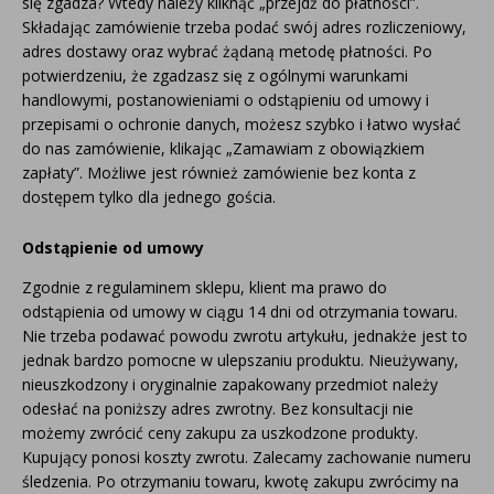
się zgadza? Wtedy należy kliknąć „przejdź do płatności”.
Inne akcesoria
Często zadawane pytania
Składając zamówienie trzeba podać swój adres rozliczeniowy,
Często zadawane pytania
Kontakt
adres dostawy oraz wybrać żądaną metodę płatności. Po
Kontakt
potwierdzeniu, że zgadzasz się z ogólnymi warunkami
handlowymi, postanowieniami o odstąpieniu od umowy i
Bezpłatny projekt oświetlenia
przepisami o ochronie danych, możesz szybko i łatwo wysłać
Sprawdź wszystko
do nas zamówienie, klikając „Zamawiam z obowiązkiem
O firmie
zapłaty”. Możliwe jest również zamówienie bez konta z
dostępem tylko dla jednego gościa.
AgraLED Blog
Odstąpienie od umowy
+48 81 884 70 94
Zgodnie z regulaminem sklepu, klient ma prawo do
info@agraled.pl
odstąpienia od umowy w ciągu 14 dni od otrzymania towaru.
+48 723 353 044
Nie trzeba podawać powodu zwrotu artykułu, jednakże jest to
jednak bardzo pomocne w ulepszaniu produktu. Nieużywany,
nieuszkodzony i oryginalnie zapakowany przedmiot należy
odesłać na poniższy adres zwrotny. Bez konsultacji nie
możemy zwrócić ceny zakupu za uszkodzone produkty.
Kupujący ponosi koszty zwrotu. Zalecamy zachowanie numeru
śledzenia. Po otrzymaniu towaru, kwotę zakupu zwrócimy na