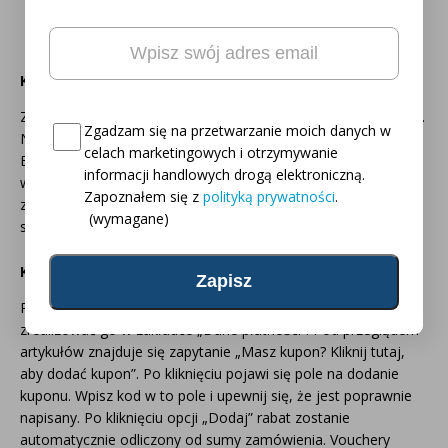
Email
(wymagane)
Oto Twój kod zniżkowy na
5% rabatu
Koszty wysyłki
Za przesyłkę na terenie Polski pobieramy 27 zł za zamówienie.
Consent
(wymagane)
Zgadzam się na przetwarzanie moich danych w
Należy pamiętać, że nie będzie dostaw w niedziele i święta.
celach marketingowych i otrzymywanie
Bezpłatna dostawa już od 649 zł. Czas realizacji zamówienia
informacji handlowych drogą elektroniczną.
wynosi 3 dni robocze. Dostawcą jest firma DPD. W przypadku
Zapoznałem się z
polityką prywatności
.
zamówienia do godziny 12:00 towar zostanie wysłany tego
(wymagane)
samego dnia (pod warunkiem zaksięgowania wpłaty).
Kody rabatowe i kupony
Po otrzymaniu kodu rabatowego możesz szybko i łatwo
zrealizować go w zakładce „Dane płatności”. Pod przeglądem
artykułów znajduje się zapytanie „Masz kupon? Kliknij tutaj,
aby dodać kupon”. Po kliknięciu pojawi się pole na dodanie
kuponu. Wpisz kod w to pole i upewnij się, że jest poprawnie
napisany. Po kliknięciu opcji „Dodaj” rabat zostanie
automatycznie odliczony od sumy zamówienia. Vouchery