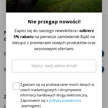
Nie przegap nowości!
Zapisz się do naszego newslettera i
odbierz
Nasz zespół obsługi klienta jest do Twojej
5% rabatu
na pierwsze zamówienie! Bądź na
dyspozycji!
bieżąco z premierami nowych produktów oraz
sezonowymi ofertami.
Często zadawane pytania
Email
(wymagane)
Strona kontaktowa
Oto Twój kod zniżkowy na
5% rabatu
Consent
(wymagane)
Zgadzam się na przetwarzanie moich danych w
celach marketingowych i otrzymywanie
informacji handlowych drogą elektroniczną.
Zapisz się do naszego newslettera
Zapoznałem się z
polityką prywatności
.
(wymagane)
Chcesz być na bieżąco z naszymi najnowszymi ofertami i