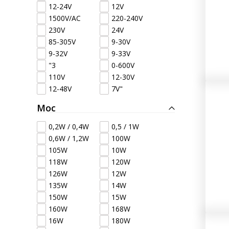
12-24V
12V
Lampy ostrzegawcze
Lampy obrys
1500V/AC
220-240V
LED
pozycyjne L
230V
24V
85-305V
9-30V
Panele świetlne LED
Oświetlenie
9-32V
9-33V
Bar
wewnętrze 
"3
0-600V
110V
12-30V
12-48V
7V"
Opryskiwacze polowe
Oferty paki
Moc
LED
LED
0,2W / 0,4W
0,5 / 1W
0,6W / 1,2W
100W
Zestawy oświetlenia
Inne akcesor
105W
10W
LED
118W
120W
126W
12W
135W
14W
Często zadawane
Kontakt
150W
15W
pytania
160W
168W
16W
180W