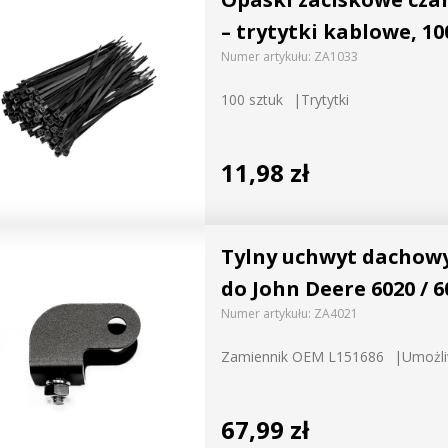
– trytytki kablowe, 100
Numer artykułu:
ZA1033
100 sztuk
Trytytki
11,98 zł
Tylny uchwyt dachowy
do John Deere 6020 / 6
Numer artykułu:
ZA4021
Zamiennik OEM L151686
Umożli
67,99 zł