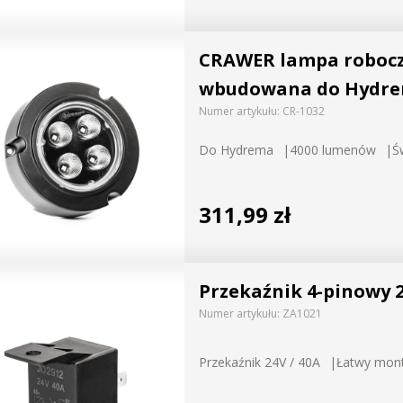
CRAWER lampa robocz
wbudowana do Hydr
Numer artykułu:
CR-1032
Do Hydrema
4000 lumenów
Ś
311,99 zł
Przekaźnik 4-pinowy 
Numer artykułu:
ZA1021
Przekaźnik 24V / 40A
Łatwy mon