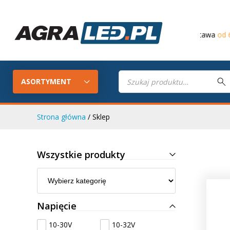
Darmowa dostawa
od 649 PLN
Wyszukiwarka
produktów
ASORTYMENT
Strona główna
/ Sklep
Konfigurator LED
Lampy roboc
Wszystkie produkty
Skompletuj oświetlenie LED do
swojego ciągnika
Lampy tylne LED
Lampy przed
Napięcie
10-30V
10-32V