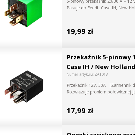
5-pinowy przekaźnik 20/30 A – 12 
owe i
Pasuje do Fendt, Case IH, New Hol
ED
19,99 zł
LED
Przekaźnik 5-pinowy 1
etowe
Case IH / New Holland
Numer artykułu:
ZA1013
Wybierz markę,
ia
Przekaźnik 12V, 30A
Zamiennik d
konfigurator 
Rozwiązuje problem połowicznej j
maksymalną ef
17,99 zł
WYBRÓBUJ J
Opaski zaciskowe czar