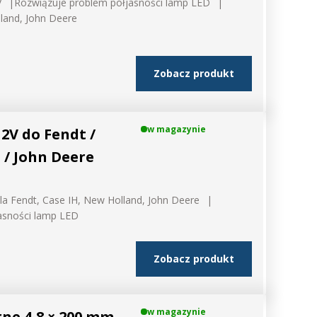
V
Rozwiązuje problem półjasności lamp LED
land, John Deere
Zobacz produkt
w magazynie
2V do Fendt /
 / John Deere
 model i rocznik swojego ciągnika, a nasz
la Fendt, Case IH, New Holland, John Deere
zaproponuje idealnie dopasowane lampy, zapewniające
asności lamp LED
ektywność oświetlenia.
UŻ TERAZ
Zobacz produkt
w magazynie
ne 4,8 × 200 mm