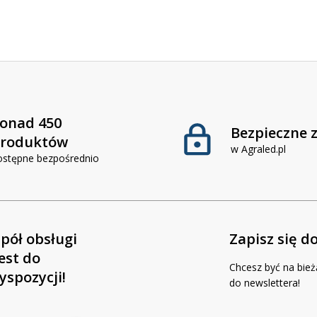
onad 450
Bezpieczne 
roduktów
w Agraled.pl
ostępne bezpośrednio
pół obsługi
Zapisz się d
jest do
Chcesz być na bież
yspozycji!
do newslettera!