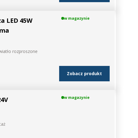
w magazynie
a LED 45W
ema
wiatło rozproszone
Zobacz produkt
w magazynie
24V
taż