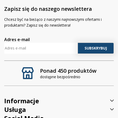
9005/9006 adapter przejściowy z Deutsch DT
H9/H11 adapter przejściowy z Deutsch DT
Zapisz się do naszego newslettera
Adapter przejściowy z Deutsch DT do Massey-Ferguson
Chcesz być na bieżąco z naszymi najnowszymi ofertami i
Jeżeli natomiast potrzebujesz
lampy o szerszym kącie
produktami? Zapisz się do newslettera!
świecenia 60 stopni
, idealnej do oświetlenia bliskiego obszaru
roboczego, sprawdź również model
CRAWER LED 50W
– światło
Adres e-mail
rozproszone, który oferuje równomierne i szerokie pokrycie
terenu.
Ponad 450 produktów
dostępne bezpośrednio
Informacje
Usługa