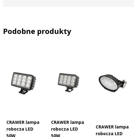
2-pin, które umożliwia szybkie i bezpieczne podłączenie w
systemie Plug & Play. Obudowa z aluminium lakierowanego
proszkowo oraz soczewki z PMMA gwarantują odporność na
uszkodzenia, wibracje i wilgoć. Wysoki stopień ochrony IP67
zabezpiecza reflektor przed wodą i kurzem, a tłumienie zakłóceń
Podobne produkty
EMC klasy CISPR 4 eliminuje interferencje z radiem i elektroniką
pokładową. Dzięki temu reflektor może pracować niezawodnie
nawet w najtrudniejszych warunkach.
Zamiennik oryginalnych reflektorów – pełna
kompatybilność z Massey Ferguson, Claas, JCB i New
Holland
Podczas opracowywania tego modelu firma CRAWER
odwzorowała konstrukcję i wymiary fabrycznych reflektorów
stosowanych w najpopularniejszych markach ciągników. Dzięki
temu lampa jest idealnym zamiennikiem oryginalnych halogenów
o numerach katalogowych:
CRAWER lampa
CRAWER lampa
CRAWER lampa
New Holland:
84254566
robocza LED
robocza LED
robocza LED
Massey Ferguson:
3786668M91 / 378668M91 /
50W
50W