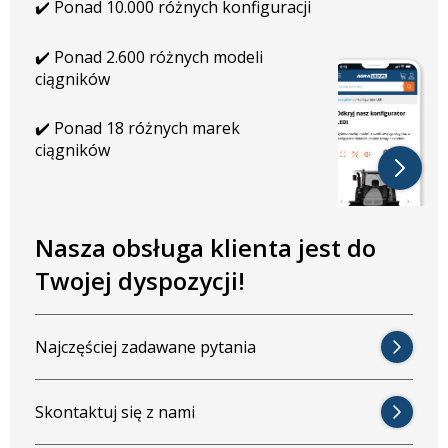
OGÓLNE WŁAŚCIWOŚCI
✔️ Ponad 10.000 różnych konfiguracji
Obudowa: aluminium lakierowane proszkowo
✔️ Ponad 2.600 różnych modeli
Brak wtyczki w zestawie
ciągników
Uchwyt: obrotowy
Mocowanie: środkowe lub boczne
✔️ Ponad 18 różnych marek
9 diod LED firmy Osram
ciągników
Światło skupione
WYMIARY W MM
Nasza obsługa klienta jest do
Długość: 164,7 mm
Wysokość: 106 mm
Twojej dyspozycji!
Głębokość: 74,8 mm
Szerokość uchwytu: 40 mm
Najczęściej zadawane pytania
Solidna konstrukcja i profesjonalne
podłączenie
Skontaktuj się z nami
Reflektor CRAWER LED 50W wyposażony jest w złącze Deutsch