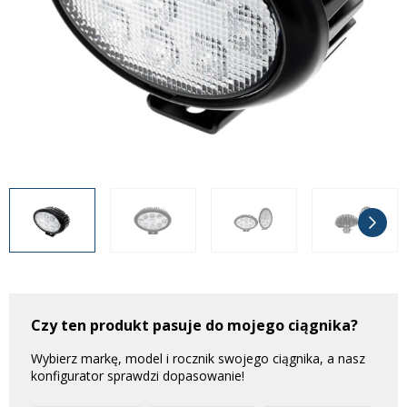
Często zadawane pytania
Często zadawane pytania
Kontakt
Kontakt
Bezpłatny projekt oświetlenia
Sprawdź wszystko
O firmie
AgraLED Blog
+48 81 884 70 94
info@agraled.pl
+48 723 353 044
Czy ten produkt pasuje do mojego ciągnika?
Wybierz markę, model i rocznik swojego ciągnika, a nasz
konfigurator sprawdzi dopasowanie!