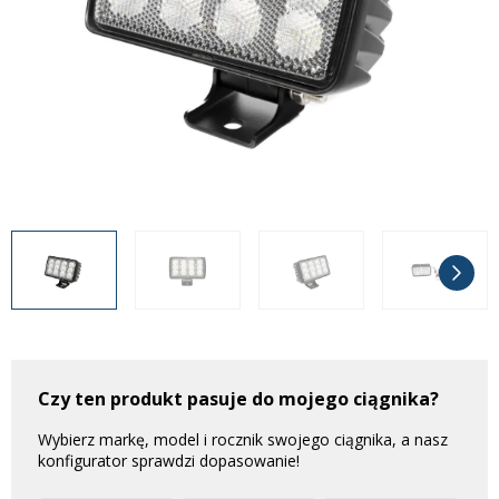
Często zadawane pytania
Często zadawane pytania
Kontakt
Kontakt
Bezpłatny projekt oświetlenia
Sprawdź wszystko
O firmie
AgraLED Blog
+48 81 884 70 94
info@agraled.pl
+48 723 353 044
Czy ten produkt pasuje do mojego ciągnika?
Wybierz markę, model i rocznik swojego ciągnika, a nasz
konfigurator sprawdzi dopasowanie!