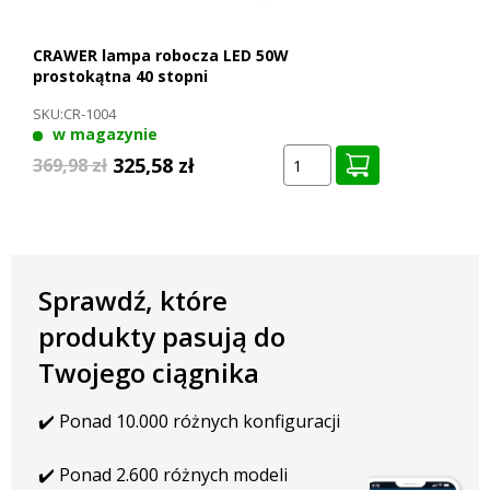
OGÓLNE WŁAŚCIWOŚCI
CRAWER lampa robocza LED 50W
prostokątna 40 stopni
Obudowa: aluminium lakierowane proszkowo
Materiał lampy: PMMA
SKU:
CR-1004
w magazynie
Diody LED Osram
Uchwyt: środkowy lub boczny
325,58 zł
369,98 zł
Zawór zapobiegający skraplaniu się wody
Światło rozproszone
WYMIARY W MM
Sprawdź, które
Długość: 151,8 mm
produkty pasują do
Wysokość: 91,8 mm (117,6 mm z uchwytem)
Głębokość: 85 mm
Twojego ciągnika
Szerokość uchwytu: 37 mm
✔️ Ponad 10.000 różnych konfiguracji
Dostępna także wersja o wiązce skupionej 40 stopni
✔️ Ponad 2.600 różnych modeli
Dla użytkowników, którzy potrzebują bardziej skoncentrowanego