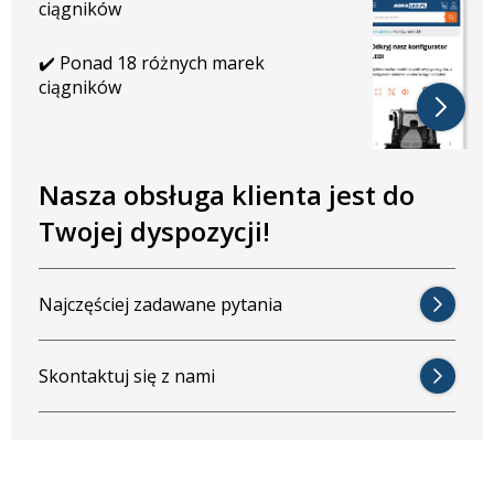
ciągników
światła, dostępna jest również
lampa robocza LED o wiązce 40
stopni
. Doskonale sprawdza się jako światło dalekosiężne lub
punktowe. Obie wersje — rozproszona 60 stopni i skupiona 40
✔️ Ponad 18 różnych marek
stopni — świetnie się uzupełniają, umożliwiając stworzenie
ciągników
kompletnego systemu oświetlenia dopasowanego do specyfiki
pracy.
Nasza obsługa klienta jest do
Twojej dyspozycji!
Najczęściej zadawane pytania
Skontaktuj się z nami