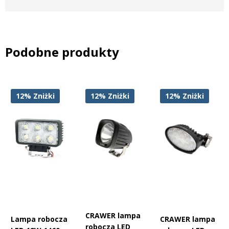
aluminium lakierowanego proszkowo, co gwarantuje
wytrzymałość i skuteczne odprowadzanie ciepła. Dzięki klasie
szczelności IP67, lampa jest całkowicie pyłoszczelna i
wodoodporna, dlatego sprawdza się w trudnych warunkach
Podobne produkty
rolniczych i terenowych. Tłumienie zakłóceń EMC klasy CISPR 4
eliminuje ryzyko interferencji z radiem i elektroniką, a wysokiej
jakości diody OSRAM zapewniają stabilne, jasne i naturalne
światło robocze.
12%
Zniżki
12%
Zniżki
12%
Zniżki
Zamiennik oryginalnych reflektorów – pełna
kompatybilność z Massey Ferguson, Claas, JCB i New
Holland
Podczas opracowywania tego modelu firma CRAWER
odwzorowała konstrukcję i wymiary fabrycznych reflektorów
stosowanych w najpopularniejszych markach ciągników. Dzięki
temu lampa jest idealnym zamiennikiem oryginalnych halogenów
o numerach katalogowych:
CRAWER lampa
Lampa robocza
CRAWER lampa
New Holland:
84254566
robocza LED