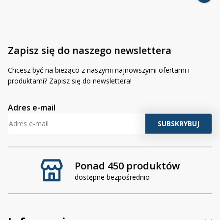
9005/9006 adapter przejściowy z Deutsch DT
H9/H11 adapter przejściowy z Deutsch DT
Adapter przejściowy z Deutsch DT do Massey-Ferguson
Jeśli natomiast potrzebujesz
lampy o skupionym kącie
Zapisz się do naszego newslettera
świecenia 40 stopni
, przeznaczonej do oświetlenia dalekiego
zasięgu, wybierz model
CRAWER LED 50W
– światło
Chcesz być na bieżąco z naszymi najnowszymi ofertami i
dalekosiężne, który idealnie uzupełnia wersję rozproszoną w
produktami? Zapisz się do newslettera!
zestawach roboczych.
Adres e-mail
Ponad 450 produktów
dostępne bezpośrednio