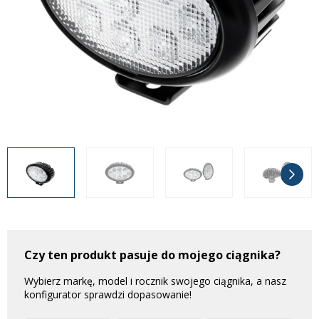
Często zadawane pytania
Często zadawane pytania
Kontakt
Kontakt
Bezpłatny projekt oświetlenia
Sprawdź wszystko
O firmie
AgraLED Blog
+48 81 884 70 94
info@agraled.pl
+48 723 353 044
Czy ten produkt pasuje do mojego ciągnika?
Wybierz markę, model i rocznik swojego ciągnika, a nasz
konfigurator sprawdzi dopasowanie!