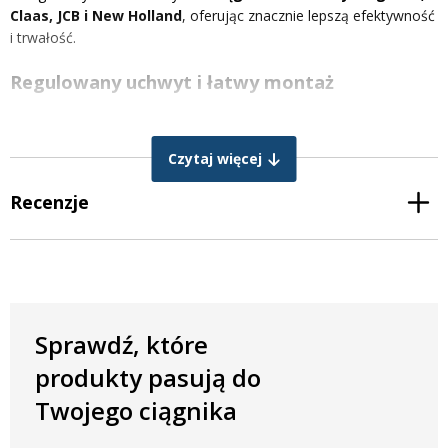
Claas, JCB i New Holland
, oferując znacznie lepszą efektywność
i trwałość.
Regulowany uchwyt i łatwy montaż
Reflektor posiada regulowany i obrotowy uchwyt, dzięki czemu
można go zamontować w niemal każdym pojeździe. Rozstaw
Czytaj więcej
mocowań odpowiada standardowym uchwytom stosowanym w
lampach halogenowych, co pozwala na szybką wymianę starego
Recenzje
oświetlenia w systemie Plug & Play. Mocowanie środkowe, jak i
boczne, ułatwia uzyskanie optymalnego kąta świecenia jak i
ustawienia lampy, a punkt obrotu umożliwia precyzyjne
ustawienie kierunku świecenia.
Reflektor został wyposażony w gniazdo Deutsch DT 2-pin, które
zapewnia pewne i trwałe połączenie elektryczne. Lampa jest
Sprawdź, które
dostarczana
bez wtyczki i przewodu
, co pozwala dobrać
produkty pasują do
odpowiednie okablowanie do konkretnej maszyny lub instalacji.
Dzięki temu montaż jest bardziej uniwersalny i możliwy w
Twojego ciągnika
szerokiej gamie ciągników, maszyn rolniczych oraz pojazdów
użytkowych.