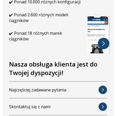
✔️ Ponad 10.000 różnych konfiguracji
OGÓLNE WŁAŚCIWOŚCI
✔️ Ponad 2.600 różnych modeli
ciągników
Obudowa: aluminium lakierowane proszkowo
Brak wtyczki w zestawie
✔️ Ponad 18 różnych marek
Uchwyt: obrotowy
ciągników
Mocowanie: środkowe lub boczne
9 diod LED firmy Osram
Światło rozproszone
WYMIARY W MM
Nasza obsługa klienta jest do
Twojej dyspozycji!
Długość: 164,7 mm
Wysokość: 106 mm
Głębokość: 74,8 mm
Najczęściej zadawane pytania
Szerokość uchwytu: 40 mm
Trwała konstrukcja i wysoka odporność
Skontaktuj się z nami
Reflektor CRAWER LED 50W 60 stopni został wykonany z