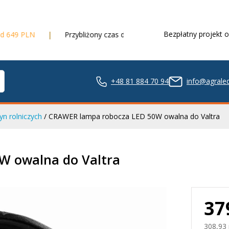
Bezpłatny projekt o
Przybliżony czas dostawy
3 dni robocze
+48 81 884 70 94
info@agraled
n rolniczych
/ CRAWER lampa robocza LED 50W owalna do Valtra
ze LED
W owalna do Valtra
37
nie LED
308,93 