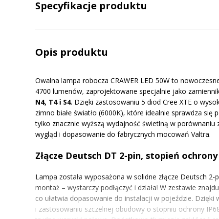
Specyfikacje produktu
Opis produktu
Owalna lampa robocza CRAWER LED 50W to nowoczesne o
4700 lumenów, zaprojektowane specjalnie jako zamiennik
N4, T4 i S4
. Dzięki zastosowaniu 5 diod Cree XTE o wyso
zimno białe światło (6000K), które idealnie sprawdza się 
tylko znacznie wyższą wydajność świetlną w porównaniu z
wygląd i dopasowanie do fabrycznych mocowań Valtra.
Złącze Deutsch DT 2-pin, stopień ochrony
Lampa została wyposażona w solidne złącze Deutsch 2-pi
montaż – wystarczy podłączyć i działa! W zestawie znajdu
co ułatwia dopasowanie do instalacji w pojeździe. Dzięk
i zastosowaniu szczelnej obudowy o stopniu ochrony IP68, 