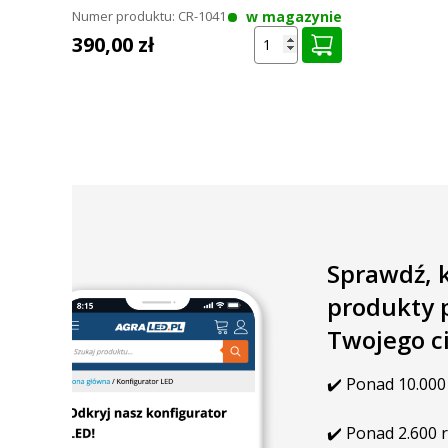
w magazynie
Numer produktu:
CR-1041
Valtra. Pasuje bezpośrednio do modeli serii A4, N4, T4 or
funkcjonalność oświetlenia.
390,00 zł
Valtra seri
A74
A84
A94
Valtra seri
N104
N114
N124
Sprawdź, 
produkty 
Valtra seri
Twojego c
T144
T154
T174
✔️ Ponad 10.000
Valtra seri
✔️ Ponad 2.600 