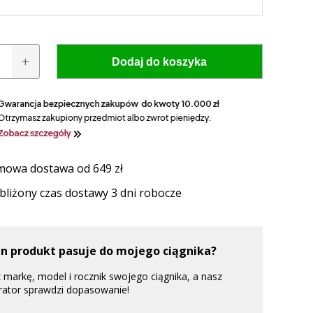
Dodaj do koszyka
owa dostawa od 649 zł
 model i rocznik swojego ciągnika, a nasz
bliżony czas dostawy 3 dni robocze
zaproponuje idealnie dopasowane lampy, zapewniające
ektywność oświetlenia.
en produkt pasuje do mojego ciągnika?
UŻ TERAZ
 markę, model i rocznik swojego ciągnika, a nasz
rator sprawdzi dopasowanie!