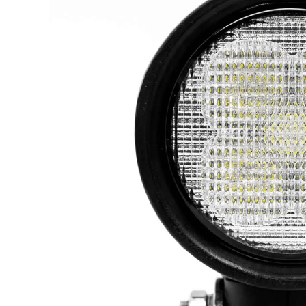
Lampy ostrzegawcze
Lampy obrys
LED
pozycyjne L
Panele świetlne LED
Oświetlenie
Bar
wewnętrze 
Opryskiwacze polowe
Oferty paki
LED
LED
Zestawy oświetlenia
Inne akcesor
LED
Często zadawane
Kontakt
pytania