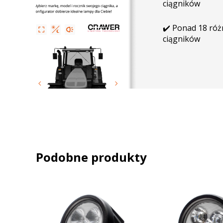
ciągników
S274
S294
S324
✔️ Ponad 18 ró
ciągników
Podobne produkty