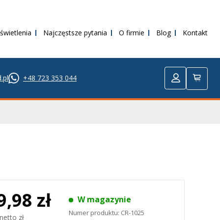
świetlenia
Najczęstsze pytania
O firmie
Blog
Kontakt
.pl
+48 723 353 044
9,98 zł
W magazynie
Numer produktu:
CR-1025
netto zł