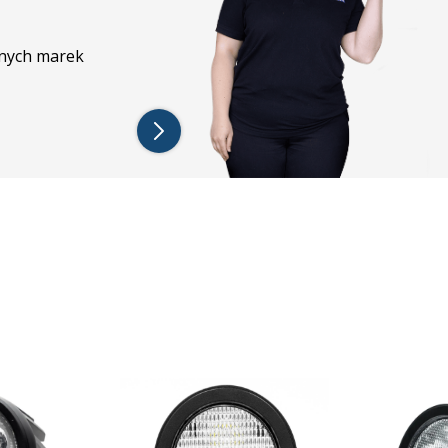
S354
S374
żnych marek