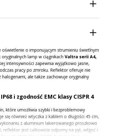
świetlenie o imponującym strumieniu świetlnym
 oryginalnych lamp w ciągnikach
Valtra serii A4,
kiej intensywności zapewnia wyjątkowo jasne,
podczas pracy po zmroku. Reflektor oferuje nie
 halogenami, ale także zachowuje oryginalny
 IP68 i zgodność EMC klasy CISPR 4
n, które umożliwia szybki i bezproblemowy
je się również wtyczka z kablem o długości 45 cm,
i wykonaniu z aluminium lakierowanego proszkowo
reflektor jest całkowicie odporny na pył, wilgoć i