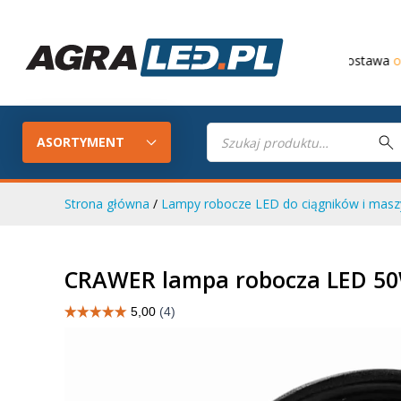
Darmowa dostawa
od 649 PLN
Wyszukiwarka
produktów
ASORTYMENT
Strona główna
/
Lampy robocze LED do ciągników i maszy
Konfigurator LED
Lampy roboc
CRAWER lampa robocza LED 50
Skompletuj oświetlenie LED do
swojego ciągnika
Lampy tylne LED
Lampy przed