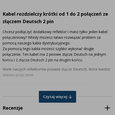
Kabel rozdzielczy krótki od 1 do 2 połączeń ze
złączem Deutsch 2 pin
Chcesz podłączyć dodatkowy reflektor i masz tylko jeden kabel
połączeniowy? Wtedy możesz łatwo rozwiązać problem za
pomocą naszego kabla dystrybucyjnego.
Za pomocą tego kabla możesz szybko wykonać drugie
połączenie. Ten kabel ma 2 pinowe złącze Deutsch na jednym
końcu i 2 złącza Deutsch 2 pin na drugim końcu.
Wiele naszych reflektorów posiada złącze Deutsch, które bardzo
ułatwia połączenie.
Ten kabel ma długość ok. 15 cm (mierzone bez złącza).
Twój pojazd nie ma jeszcze złącza Deutsch, a chcesz podłączyć
Czytaj więcej
reflektor z wtyczką Deutsch? Nie ma problemu! Tutaj znajdziesz
złącze Deutsch DT 2-pin
.
Recenzje