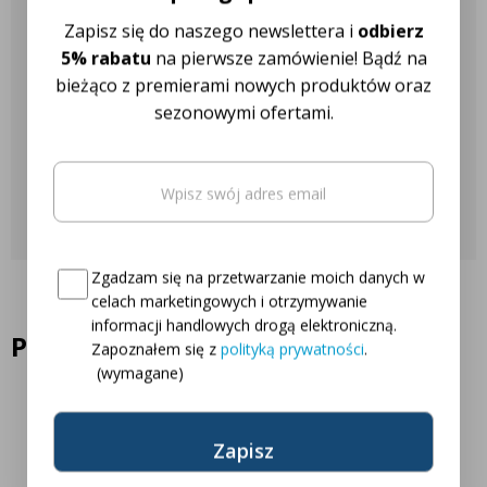
Nasza obsługa klienta jest do
Zapisz się do naszego newslettera i
odbierz
Twojej dyspozycji!
5% rabatu
na pierwsze zamówienie! Bądź na
bieżąco z premierami nowych produktów oraz
sezonowymi ofertami.
Najczęściej zadawane pytania
Email
(wymagane)
Skontaktuj się z nami
Oto Twój kod zniżkowy na
5% rabatu
Consent
(wymagane)
Zgadzam się na przetwarzanie moich danych w
celach marketingowych i otrzymywanie
informacji handlowych drogą elektroniczną.
Podobne produkty
Zapoznałem się z
polityką prywatności
.
(wymagane)
26% Zniżki