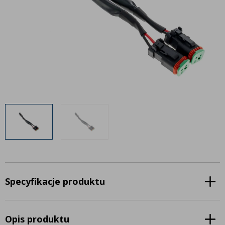
Inne akcesoria
Często zadawane pytania
Często zadawane pytania
Kontakt
Kontakt
Bezpłatny projekt oświetlenia
Sprawdź wszystko
O firmie
AgraLED Blog
+48 81 884 70 94
info@agraled.pl
+48 723 353 044
Specyfikacje produktu
Opis produktu