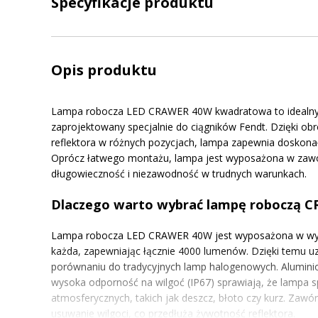
Specyfikacje produktu
Opis produktu
Lampa robocza LED CRAWER 40W kwadratowa to idealny z
zaprojektowany specjalnie do ciągników Fendt. Dzięki o
reflektora w różnych pozycjach, lampa zapewnia doskon
Oprócz łatwego montażu, lampa jest wyposażona w zawór
długowieczność i niezawodność w trudnych warunkach.
Dlaczego warto wybrać lampę roboczą 
Lampa robocza LED CRAWER 40W jest wyposażona w wyso
każda, zapewniając łącznie 4000 lumenów. Dzięki temu uz
porównaniu do tradycyjnych lamp halogenowych. Alumin
wysoka odporność na wilgoć (IP67) sprawiają, że lampa 
atmosferycznych, takich jak deszcz, błoto czy kurz. Zawó
usuwanie wilgoci, co przedłuża żywotność reflektora.