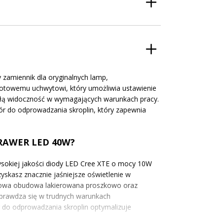
amiennik dla oryginalnych lamp,
brotowemu uchwytowi, który umożliwia ustawienie
ałą widoczność w wymagających warunkach pracy.
 do odprowadzania skroplin, który zapewnia
CRAWER LED 40W?
kiej jakości diody LED Cree XTE o mocy 10W
yskasz znacznie jaśniejsze oświetlenie w
iowa obudowa lakierowana proszkowo oraz
sprawdza się w trudnych warunkach
r do odprowadzania skroplin optymalizuje