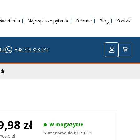
świetlenia
Najczęstsze pytania
O firmie
Blog
Kontakt
.pl
+48 723 353 044
dt
9,98 zł
W magazynie
Numer produktu:
CR-1016
netto zł