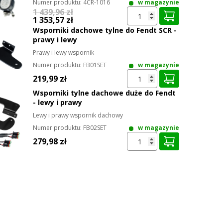
Numer produktu:
4CR-1016
w magazynie
1 439,96 zł
1 353,57 zł
Wsporniki dachowe tylne do Fendt SCR -
prawy i lewy
Prawy i lewy wspornik
Numer produktu:
FB01SET
w magazynie
219,99 zł
Wsporniki tylne dachowe duże do Fendt
- lewy i prawy
Lewy i prawy wspornik dachowy
Numer produktu:
FB02SET
w magazynie
279,98 zł