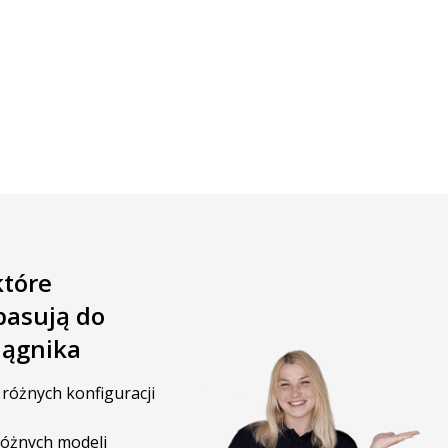
cena za większą moc świetlną
rolniczej za pomocą pakietu CRAWER LED 4x lampa
, niższe zużycie energii i doskonałą widoczność
które
pasują do
iągnika
 różnych konfiguracji
różnych modeli