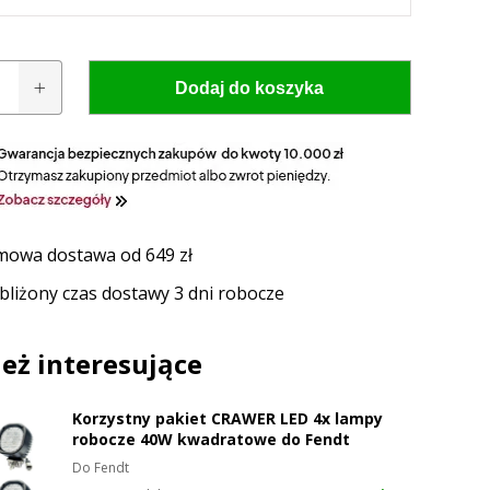
Dodaj do koszyka
a
owa dostawa od 649 zł
bliżony czas dostawy 3 dni robocze
 model i rocznik swojego ciągnika, a nasz
zaproponuje idealnie dopasowane lampy, zapewniające
ektywność oświetlenia.
eż interesujące
UŻ TERAZ
Korzystny pakiet CRAWER LED 4x lampy
robocze 40W kwadratowe do Fendt
Do Fendt