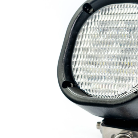
Lampy ostrzegawcze
Lampy obrys
LED
pozycyjne L
Panele świetlne LED
Oświetlenie
Bar
wewnętrze 
Opryskiwacze polowe
Oferty paki
LED
LED
Zestawy oświetlenia
Inne akcesor
LED
Często zadawane
Kontakt
pytania