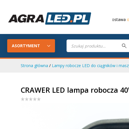
Darmowa dostawa
od 649 PLN
Wyszukiwarka
produktów
ASORTYMENT
Strona główna
/
Lampy robocze LED do ciągników i maszy
Konfigurator LED
Lampy roboc
CRAWER LED lampa robocza 40
Skompletuj oświetlenie LED do
swojego ciągnika
Lampy tylne LED
Lampy przed