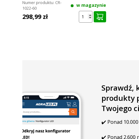
Numer produktu:
CR-
w magazynie
1022-60
Pakiet CRAWER LED 4x lampa robocza 40W
– lepsza 
298,99 zł
Zmodernizuj oświetlenie swojego ciągnika lub maszyny 
robocza 40W PREMIUM. Zyskaj większą wydajność świetlną
w każdych warunkach.
Sprawdź, 
produkty 
Twojego c
✔️ Ponad 10.000
✔️ Ponad 2.600 