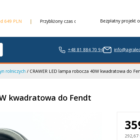
Bezpłatny projekt o
Przybliżony czas dostawy
3 dni robocze
+48 81 884 70 94
info@agraled
n rolniczych
/ CRAWER LED lampa robocza 40W kwadratowa do Fen
ze LED
W kwadratowa do Fendt
35
nie LED
292,67 