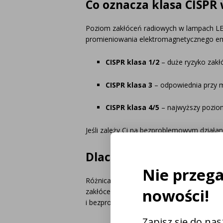
Co oznacza klasa CISPR
Poziom zakłóceń radiowych w lampach LE
promieniowania elektromagnetycznego em
CISPR klasa 1/2
– duże ryzyko zakł
CISPR klasa 3
– odpowiednia przy ma
CISPR klasa 4/5
– najwyższy poziom
Jeśli zależy Ci na bezproblemowym działa
Dlaczego niektóre lamp
Nie przeg
Różnica tkwi w budowie płytki drukowanej
nowości!
zakłóceń elektromagnetycznych. Lampy LED,
i bezproblemowo, bez zakłóceń radia czy 
Zapisz się do na