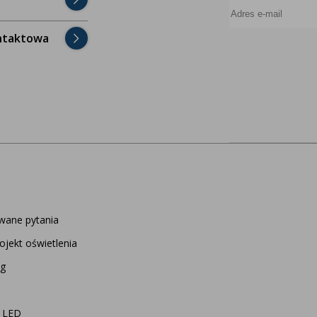
ntaktowa
wane pytania
ojekt oświetlenia
og
r LED