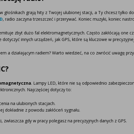
w głośnikach grają hity z Twojej ulubionej stacji, a Ty chcesz tylko
ED
, radio zaczyna trzeszczeć i przerywać. Koniec muzyki, koniec nastro
ituje zbyt dużo fal elektromagnetycznych. Często zakłócają one częst
dotyczyć innych urządzeń, jak GPS, które są kluczowe w precyzyjnej
łem a działającym radiem? Warto wiedzieć, na co zwrócić uwagę prz
MC?
romagnetyczna
. Lampy LED, które nie są odpowiednio zabezpiecz
ktronicznych. Najczęściej dotyczy to:
cenia na ulubionych stacjach.
ej dokładnie z powodu zakłóceń sygnału.
, zwłaszcza gdy w pracy polegasz na precyzyjnych danych z GPS.