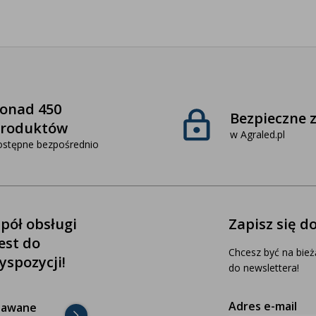
onad 450
Bezpieczne 
roduktów
w Agraled.pl
ostępne bezpośrednio
pół obsługi
Zapisz się d
jest do
Chcesz być na bież
yspozycji!
do newslettera!
Adres e-mail
dawane