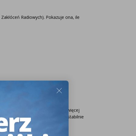
Zakłóceń Radiowych). Pokazuje ona, ile
óceniami?
ementach, co sprawia, że emitują więcej
 w produkcji, ale za to działają stabilnie