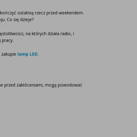
 dokończyć ostatnią rzecz przed weekendem.
ju. Co się dzieje?
otliwości, na których działa radio, i
 pracy.
y zakupie
lamp LED
.
one przed zakłóceniami, mogą powodować