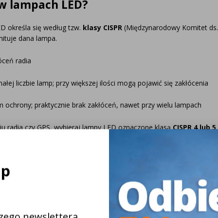
 w lampach LED?
D określa się według tzw.
klasy CISPR
(Międzynarodowy Komitet ds. 
ituje dana lampa.
óceń radia
łej liczbie lamp; przy większej ilości mogą pojawić się zakłócenia
 ochrony; praktycznie brak zakłóceń, nawet przy wielu lampach
niu radia czy GPS, wybieraj lampy LED oznaczone klasą
CISPR 4 lub 5
.
y są słabiej zabezpieczone przed zakł
ap
 i jakości użytych podzespołów. Tańsze lampy oszczędzają na tych el
 które są dobrze zabezpieczone przed zakłóceniami, są nieco droższe
GPS.
szego newslettera