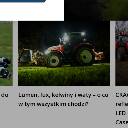
Czytaj dalej
 do
Lumen, lux, kelwiny i waty – o co
CRAW
w tym wszystkim chodzi?
refl
LED 
Case