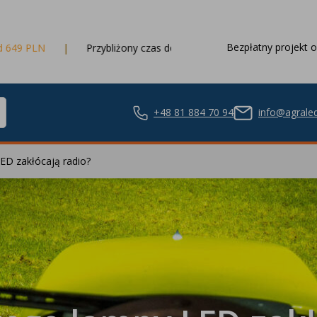
Bezpłatny projekt o
Przybliżony czas dostawy
3 dni robocze
+48 81 884 70 94
info@agraled
ED zakłócają radio?
ze LED
nie LED