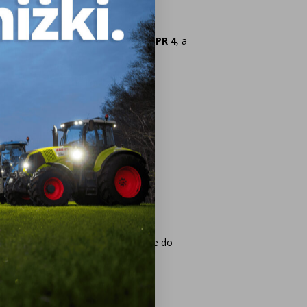
owe. Większość modeli ma klasę
CISPR 4
, a
lemowe działanie radia i GPS-u
.
 najlepsze rozwiązania dopasowane do
 pomoże Ci w razie pytań.