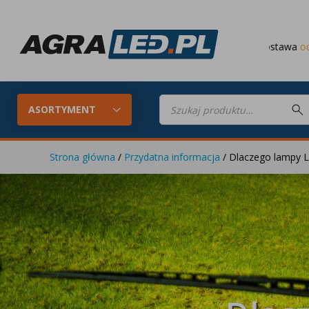
Darmowa dostawa
od 649 PLN
Wyszukiwarka
produktów
ASORTYMENT
Strona główna
/
Przydatna informacja
/ Dlaczego lampy L
Konfigurator LED
Lampy roboc
Skompletuj oświetlenie LED do
swojego ciągnika
Lampy tylne LED
Lampy przed