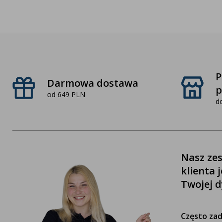
P
Darmowa dostawa
p
od 649 PLN
d
Nasz zes
klienta 
Twojej d
Często za