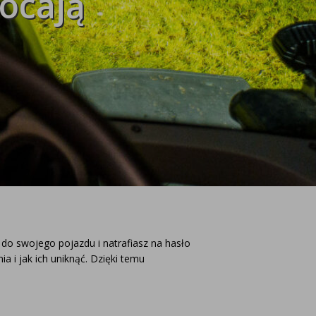
ócają
 model i rocznik swojego ciągnika, a nasz
zaproponuje idealnie dopasowane lampy, zapewniające
ektywność oświetlenia.
do swojego pojazdu i natrafiasz na hasło
UŻ TERAZ
 i jak ich uniknąć. Dzięki temu