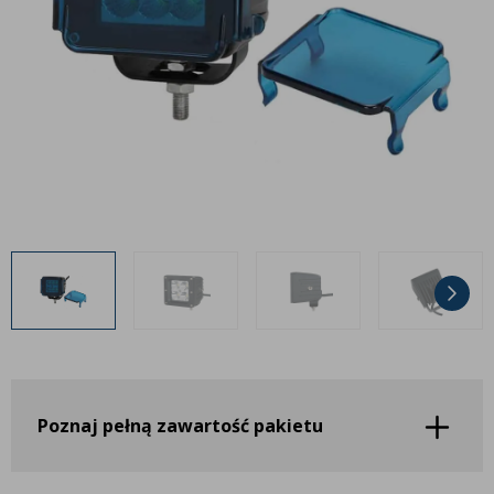
Inne akcesoria
Często zadawane pytania
Często zadawane pytania
Kontakt
Kontakt
Bezpłatny projekt oświetlenia
Sprawdź wszystko
O firmie
AgraLED Blog
+48 81 884 70 94
info@agraled.pl
+48 723 353 044
Poznaj pełną zawartość pakietu