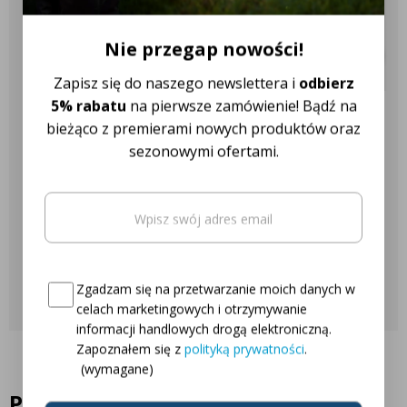
precyzyjniej, bezpieczniej i bardziej komfortowo niż w przypadku
✔️ Ponad 18 różnych marek
tradycyjnych lamp halogenowych czy ksenonowych.
ciągników
Nie przegap nowości!
Zapisz się do naszego newslettera i
odbierz
5% rabatu
na pierwsze zamówienie! Bądź na
Nasza obsługa klienta jest do
bieżąco z premierami nowych produktów oraz
sezonowymi ofertami.
Twojej dyspozycji!
Email
(wymagane)
Najczęściej zadawane pytania
Oto Twój kod zniżkowy na
5% rabatu
Skontaktuj się z nami
Consent
(wymagane)
Zgadzam się na przetwarzanie moich danych w
celach marketingowych i otrzymywanie
informacji handlowych drogą elektroniczną.
Zapoznałem się z
polityką prywatności
.
(wymagane)
Podobne produkty