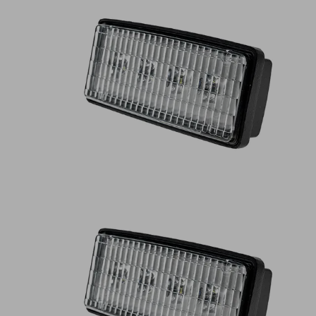
Lampy ostrzegawcze
Lampy obrys
LED
pozycyjne L
Panele świetlne LED
Oświetlenie
Bar
wewnętrze 
Opryskiwacze polowe
Oferty paki
LED
LED
Zestawy oświetlenia
Inne akcesor
LED
Często zadawane
Kontakt
pytania