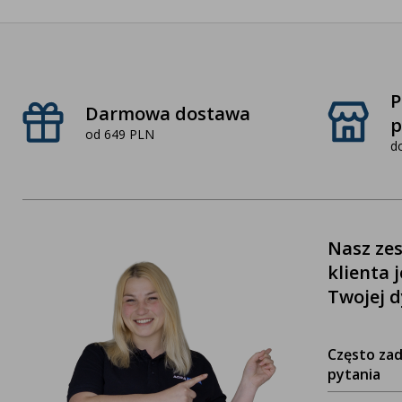
P
Darmowa dostawa
p
od 649 PLN
d
Nasz zes
klienta 
Twojej d
Często za
pytania