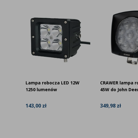
Dzięki systemowi Plug&Play każda z lamp może być zamo
ingerencji w instalację elektryczną. Zastosowane diody 
lumenów światła w zestawie (2000 lm na lampę), co znac
szczególnie po zmroku lub w trudnych warunkach pogod
bocza
Lampa robocza LED 12W
CRAWER lampa r
endt
1250 lumenów
45W do John Dee
143,00 zł
349,98 zł