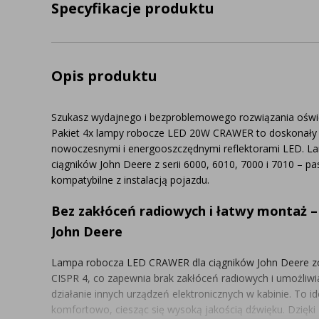
Specyfikacje produktu
Opis produktu
Szukasz wydajnego i bezproblemowego rozwiązania oświ
Pakiet 4x lampy robocze LED 20W CRAWER to doskonały wy
nowoczesnymi i energooszczędnymi reflektorami LED. La
ciągników John Deere z serii 6000, 6010, 7000 i 7010 – pa
kompatybilne z instalacją pojazdu.
Bez zakłóceń radiowych i łatwy montaż 
John Deere
Lampa robocza LED CRAWER dla ciągników John Deere z
CISPR 4, co zapewnia brak zakłóceń radiowych i umożliw
działanie innych urządzeń elektronicznych w kabinie. To i
komfortowo, ciesząc się wysoką jakością dźwięku. Dzięki