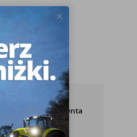
Nasza obsługa klienta
jest do Twojej
dyspozycji!