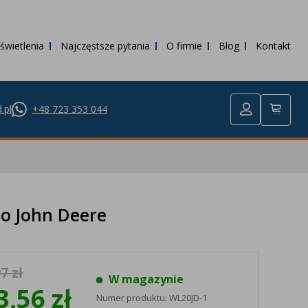
świetlenia
Najczęstsze pytania
O firmie
Blog
Kontakt
.pl
+48 723 353 044
o John Deere
7 zł
W magazynie
3,56 zł
Numer produktu:
WL20JD-1