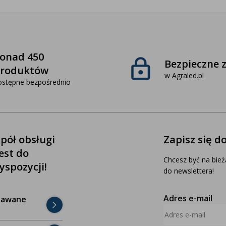
onad 450
Bezpieczne 
roduktów
w Agraled.pl
ostępne bezpośrednio
pół obsługi
Zapisz się d
jest do
Chcesz być na bież
yspozycji!
do newslettera!
Adres e-mail
dawane