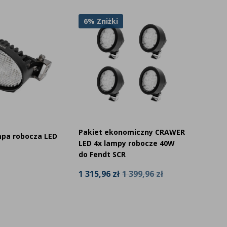
6% Zniżki
6% Zn
Pakiet ekonomiczny CRAWER
Korzys
pa robocza LED
LED 4x lampy robocze 40W
LED 4x
do Fendt SCR
owaln
1 315,96 zł
1 399,96 zł
1 165,