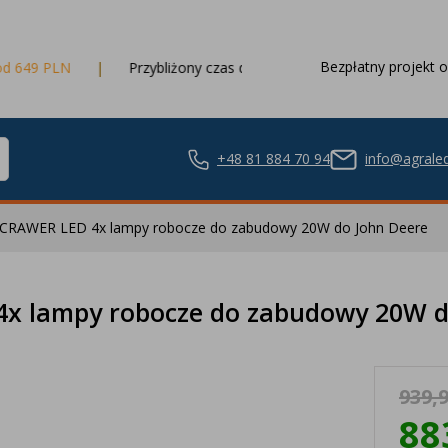
Bezpłatny projekt o
Przybliżony czas dostawy
3 dni robocze
+48 81 884 70 94
info@agraled
t CRAWER LED 4x lampy robocze do zabudowy 20W do John Deere
ze LED
4x lampy robocze do zabudowy 20W d
939,9
nie LED
88