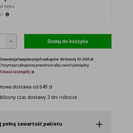
zł netto
zł
Dodaj do koszyka
 model i rocznik swojego ciągnika, a nasz
zaproponuje idealnie dopasowane lampy, zapewniające
owa dostawa od 649 zł
ektywność oświetlenia.
bliżony czas dostawy 3 dni robocze
UŻ TERAZ
j pełną zawartość pakietu