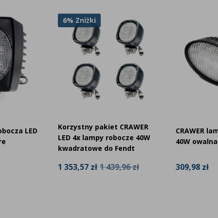
ntowana błyskawicznie bez konieczności
6% Zniżki
Cree XTE o mocy 5W zapewniają łącznie aż 8000
znie poprawia widoczność w czasie pracy,
owych.
Korzystny pakiet CRAWER
obocza LED
CRAWER lam
LED 4x lampy robocze 40W
re
40W owalna
kwadratowe do Fendt
309,98 zł
1 353,57 zł
1 439,96 zł