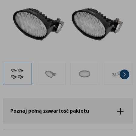
Inne akcesoria
Często zadawane pytania
Często zadawane pytania
Kontakt
Kontakt
Bezpłatny projekt oświetlenia
Sprawdź wszystko
O firmie
AgraLED Blog
+48 81 884 70 94
info@agraled.pl
+48 723 353 044
Poznaj pełną zawartość pakietu