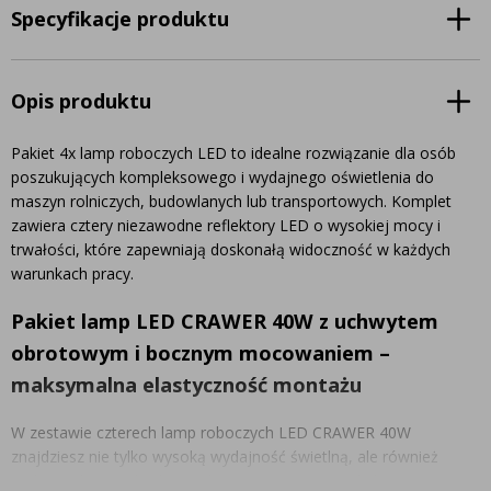
Specyfikacje produktu
Opis produktu
Pakiet 4x lamp roboczych LED to idealne rozwiązanie dla osób
poszukujących kompleksowego i wydajnego oświetlenia do
maszyn rolniczych, budowlanych lub transportowych. Komplet
zawiera cztery niezawodne reflektory LED o wysokiej mocy i
trwałości, które zapewniają doskonałą widoczność w każdych
warunkach pracy.
Pakiet lamp LED CRAWER 40W z uchwytem
obrotowym i bocznym mocowaniem –
maksymalna elastyczność montażu
W zestawie czterech lamp roboczych LED CRAWER 40W
znajdziesz nie tylko wysoką wydajność świetlną, ale również
maksymalną swobodę w zakresie montażu. Każda lampa