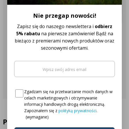
✔️ Ponad 18 różnych marek
ciągników
New Holland
Nie przegap nowości!
T5.95
T5.105
T5.105 EC
T5.110
Zapisz się do naszego newslettera i
odbierz
Nasza obsługa klienta jest do
5% rabatu
na pierwsze zamówienie! Bądź na
T5.115
T5.120
T4.105
bieżąco z premierami nowych produktów oraz
Twojej dyspozycji!
sezonowymi ofertami.
Nie potrzebujesz tylu reflektorów roboczych? Nie ma
problemu! Tutaj możesz znaleźć
lampę roboczą LED 40W
.
Najczęściej zadawane pytania
Email
(wymagane)
Oto Twój kod zniżkowy na
5% rabatu
Skontaktuj się z nami
Consent
(wymagane)
Zgadzam się na przetwarzanie moich danych w
celach marketingowych i otrzymywanie
informacji handlowych drogą elektroniczną.
Zapoznałem się z
polityką prywatności
.
(wymagane)
Podobne produkty