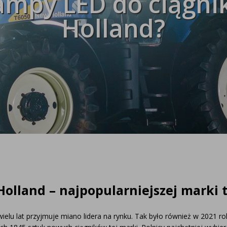
lampy LED do ciągn
owe i
Holland?
ED
LED
etowe
Wybierz markę,
ia
konfigurator 
maksymalną ef
WYBRÓBUJ J
lland – najpopularniejszej marki 
ielu lat przyjmuje miano lidera na rynku. Tak było również w 2021 r