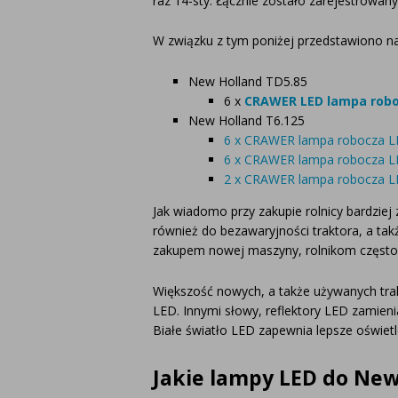
raz 14-sty. Łącznie zostało zarejestrowany
W związku z tym poniżej przedstawiono na
New Holland TD5.85
6 x
CRAWER LED lampa robo
New Holland T6.125
6 x CRAWER lampa robocza LE
6 x CRAWER lampa robocza LE
2 x CRAWER lampa robocza L
Jak wiadomo przy zakupie rolnicy bardziej 
również do bezawaryjności traktora, a ta
zakupem nowej maszyny, rolnikom często 
Większość nowych, a także używanych trak
LED. Innymi słowy, reflektory LED zamieniaj
Białe światło LED zapewnia lepsze oświetl
Jakie lampy LED do New