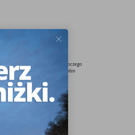
hą szczególną tego reflektora roboczego
enie tej lampy do pojazdu jest bardzo