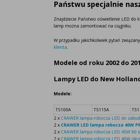
Państwu specjalnie nas
Znajdziecie Państwo oświetlenie LED do 
lamp można zamontować na ciągniku.
W przypadku jakichkolwiek pytań związa
klienta
.
Modele od roku 2002 do 20
Lampy LED do New Holland 
Modele:
TS100A
TS115A
TS1
2 x
CRAWER lampa robocza LED do zabudo
2 x
CRAWER LED lampa robocza 40W 
2 x
CRAWER lampa robocza LED 45W 60 st
2 x
CRAWER lampa robocza LED 40W okrąg