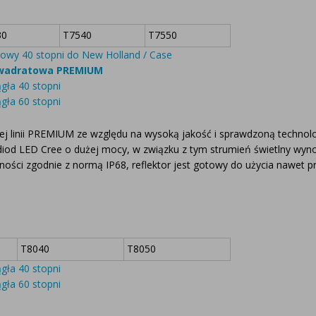
30
T7540
T7550
wy 40 stopni do New Holland / Case
kwadratowa PREMIUM
ła 40 stopni
ła 60 stopni
j linii PREMIUM ze względu na wysoką jakość i sprawdzoną technolo
diod LED Cree o dużej mocy, w związku z tym strumień świetlny wyn
ci zgodnie z normą IP68, reflektor jest gotowy do użycia nawet pr
.
T8040
T8050
ła 40 stopni
ła 60 stopni