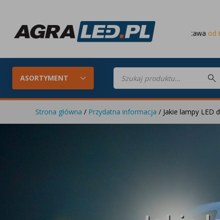
Darmowa dostawa
od 649 PLN
Wyszukiwarka
produktów
ASORTYMENT
Strona główna
/
Przydatna informacja
/ Jakie lampy LED 
Konfigurator LED
Lampy roboc
Skompletuj oświetlenie LED do
swojego ciągnika
Lampy tylne LED
Lampy przed