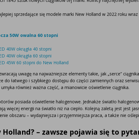
ch 1845 sztuk nowych ciągników tej marki. Rolnicy najchętniej wybieral
jlepiej sprzedające się modele marki New Holland w 2022 roku wraz
cza 50W owalna 60 stopni
D 40W okrągła 40 stopni
D 40W okrągła 60 stopni
ED 45W 60 stopni do New Holland
zwracają uwagę na najważniejsze elementy takie, jak „serce” ciągnika
kże do łatwego i szybkiego dostępu do części zamiennych oraz serwi
umyka również ważna część, a mianowicie oświetlenie ciągnika.
torów posiada oświetlenie halogenowe. Jednakże światło halogenowe 
ą więcej energii na światło niż na ciepło. Kolejną zaletą jest jest ja
enie obszaru – wydajniejsza i przyjemniejsza praca, a także nie ośle
 Holland? – zawsze pojawia się to pyt