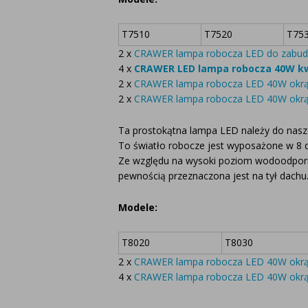
T7510
T7520
T75
2 x
CRAWER lampa robocza LED do zabudo
4 x
CRAWER LED lampa robocza 40W 
2 x
CRAWER lampa robocza LED 40W okrąg
2 x
CRAWER lampa robocza LED 40W okrąg
Ta prostokątna lampa LED należy do nasze
To światło robocze jest wyposażone w 8 
Ze względu na wysoki poziom wodoodpornoś
pewnością przeznaczona jest na tył dachu
Modele:
T8020
T8030
2 x
CRAWER lampa robocza LED 40W okrąg
4 x
CRAWER lampa robocza LED 40W okrąg