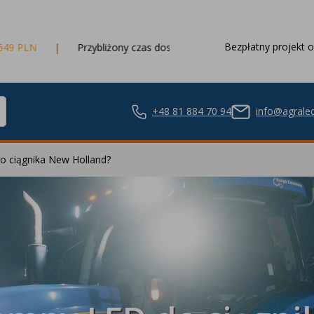
Bezpłatny projekt o
Przybliżony czas dostawy
3 dni robocze
+48 81 884 70 94
info@agraled
do ciągnika New Holland?
ze LED
nie LED