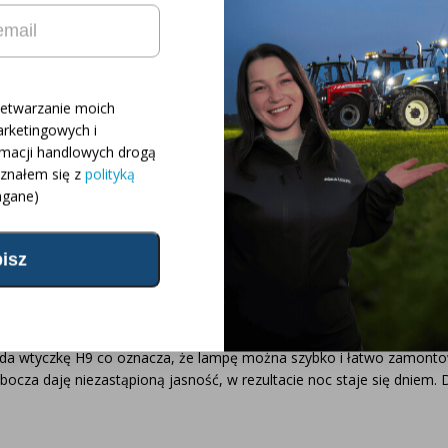
m strumieniem świetlnym o mocy 5000 lumenów, a także kombinacją 
bardzo łatwo zamontować na ciągniku ze względu na
złącze Deutsch D
ówno z boku, jak i poniżej. Ponadto ten reflektor nie zakłóca radi
zetwarzanie moich
rketingowych i
rmacji handlowych drogą
oznałem się z
polityką
T6070
T7030PC
gane)
T6080RC/PC
T7040AC
T6090RC/PC
T7050AC
opni do New Holland
yzuje się długą żywotnością – ponad 30 000 godzin, a także wysoki
iada wtyczkę H9 co oznacza, że lampę można szybko i łatwo zamonto
bocza daję niezastąpioną jasność, w rezultacie noc staje się dniem.