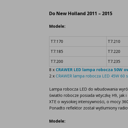
Do New Holland 2011
–
2015
Modele:
T7.170
T7.210
T7.185
T7.220
T7.200
T7.235
8 x
CRAWER LED lampa robocza 50W ow
2 x
CRAWER lampa robocza LED 45W 60 st
Lampa robocza LED do wbudowania wyróżni
światło robocze posiada wtyczkę H9, jak 
XTE o wysokiej intensywności, o mocy 360
Ponadto reflektor został wytłumiony radi
Modele: