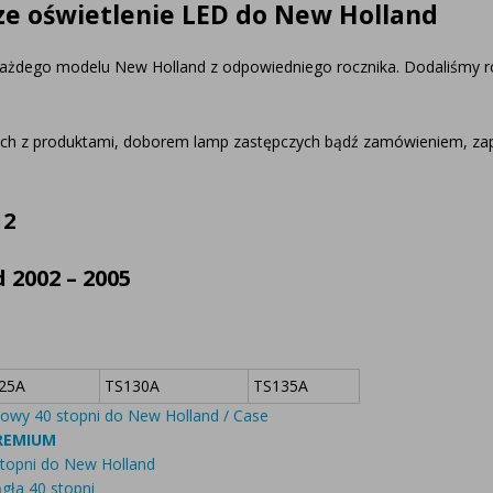
ze oświetlenie LED do New Holland
każdego modelu New Holland z odpowiedniego rocznika. Dodaliśmy ró
nych z produktami, doborem lamp zastępczych bądź zamówieniem, z
12
2002 – 2005
25A
TS130A
TS135A
wy 40 stopni do New Holland / Case
PREMIUM
opni do New Holland
ła 40 stopni