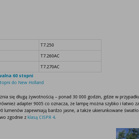
T7.250
T7.260AC
T7.270AC
alna 60 stopni
opni do New Holland
a się długą żywotnością – ponad 30 000 godzin, gdzie w przypadk
i również adapter 9005 co oznacza, że lampę można szybko i łatwo 
0 lumenów zapewniają bardzo jasne, a także ukierunkowane światło. 
owo zgodnie z
klasą CISPR 4
.