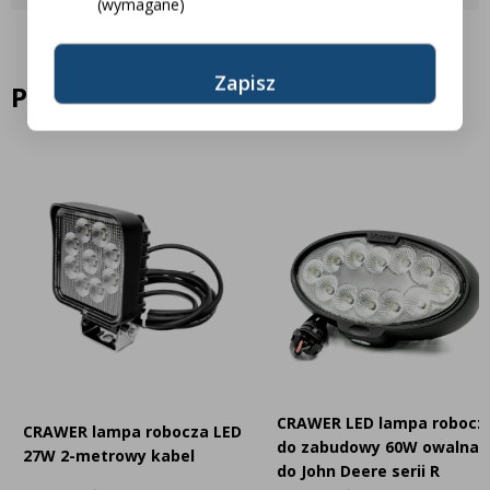
(wymagane)
Większa widoczność i niezawodność w pracy
Marka Crawer to gwarancja trwałości, wydajności i
Podobne produkty
niezawodności – wybór profesjonalistów, którzy oczekują
maksymalnej jakości w oświetleniu roboczym.
Szukasz lampy roboczej LED o świetle skupionym, która lepiej
oświetla dalszy obszar przed maszyną? Sprawdź nasz model
CRAWER LED CR-1055-40
– wersję z precyzyjnym światłem
dalekosiężnym, idealną do pracy na większym dystansie.
CRAWER LED lampa robocz
CRAWER lampa robocza LED
do zabudowy 60W owalna
27W 2-metrowy kabel
do John Deere serii R