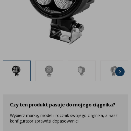
Inne akcesoria
Często zadawane pytania
Często zadawane pytania
Kontakt
Kontakt
Bezpłatny projekt oświetlenia
Sprawdź wszystko
O firmie
AgraLED Blog
+48 81 884 70 94
info@agraled.pl
+48 723 353 044
Czy ten produkt pasuje do mojego ciągnika?
Wybierz markę, model i rocznik swojego ciągnika, a nasz
konfigurator sprawdzi dopasowanie!