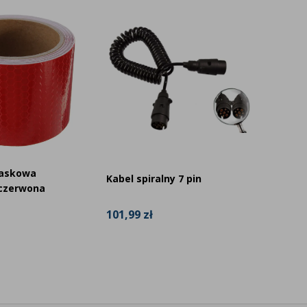
25% Z
laskowa
Kabel spiralny 7 pin
Taśma 
czerwona
101,99 zł
139,99