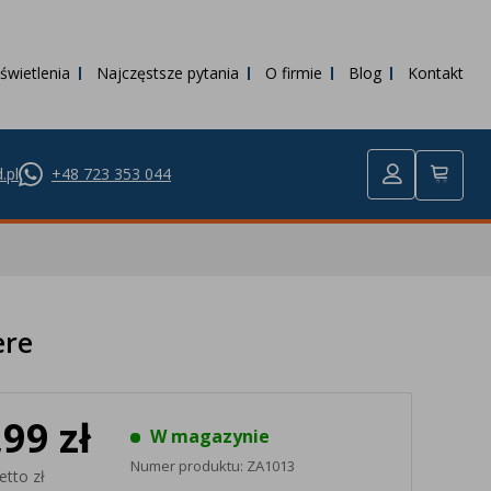
świetlenia
Najczęstsze pytania
O firmie
Blog
Kontakt
.pl
+48 723 353 044
ere
,99 zł
W magazynie
Numer produktu:
ZA1013
etto zł