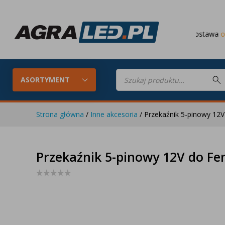
Darmowa dostawa
od 649 PLN
Wyszukiwarka
produktów
ASORTYMENT
Strona główna
/
Inne akcesoria
/ Przekaźnik 5-pinowy 12V
Konfigurator LED
Lampy roboc
Przekaźnik 5-pinowy 12V do Fen
Skompletuj oświetlenie LED do
swojego ciągnika
Lampy tylne LED
Lampy przed