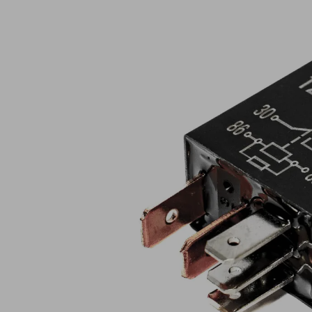
Lampy ostrzegawcze
Lampy obrys
LED
pozycyjne L
Panele świetlne LED
Oświetlenie
Bar
wewnętrze 
Opryskiwacze polowe
Oferty paki
LED
LED
Zestawy oświetlenia
Inne akcesor
LED
Często zadawane
Kontakt
pytania