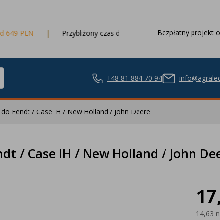
Bezpłatny projekt o
Przybliżony czas dostawy
3 dni robocze
+48 81 884 70 94
info@agraled
 do Fendt / Case IH / New Holland / John Deere
ze LED
dt / Case IH / New Holland / John De
17
nie LED
14,63 n