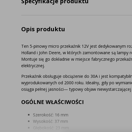
Specyfikacje produktu
Opis produktu
Ten 5-pinowy micro przekaźnik 12V jest dedykowanym ro
Holland i John Deere, w których zamontowane są lampy r
Montuje się go dokładnie w miejsce fabrycznego przekaźn
elektrycznej.
Przekaźnik obsługuje obciążenie do 30A i jest kompatybi
wyprodukowanych od 2000 roku. Idealny, gdy po wymiani
osiąga pełnej jasności— typowy objaw niewystarczającej
OGÓLNE WŁAŚCIWOŚCI
Szerokość: 16 mm
Wysokość: 37 mm
Głębokość: 23 mm