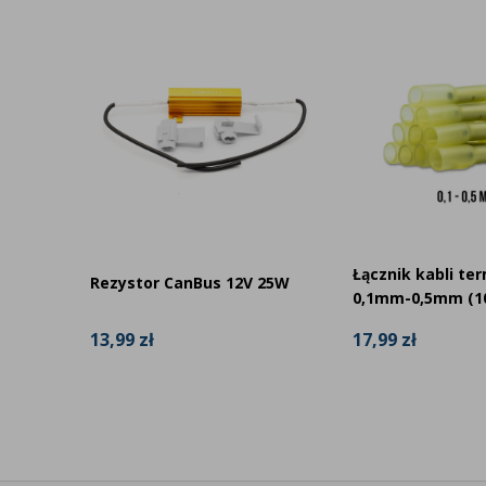
Czy przekaźnik jest objęty gwarancją?
Łącznik kabli te
Rezystor CanBus 12V 25W
acja
0,1mm-0,5mm (10
13,99 zł
17,99 zł