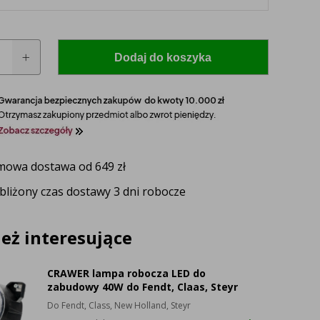
Dodaj do koszyka
owa dostawa od 649 zł
bliżony czas dostawy 3 dni robocze
 model i rocznik swojego ciągnika, a nasz
zaproponuje idealnie dopasowane lampy, zapewniające
ektywność oświetlenia.
eż interesujące
UŻ TERAZ
CRAWER lampa robocza LED do
zabudowy 40W do Fendt, Claas, Steyr
Do Fendt, Class, New Holland, Steyr