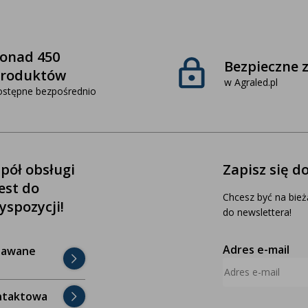
onad 450
Bezpieczne 
roduktów
w Agraled.pl
ostępne bezpośrednio
pół obsługi
Zapisz się d
jest do
Chcesz być na bież
yspozycji!
do newslettera!
Adres e-mail
dawane
ntaktowa