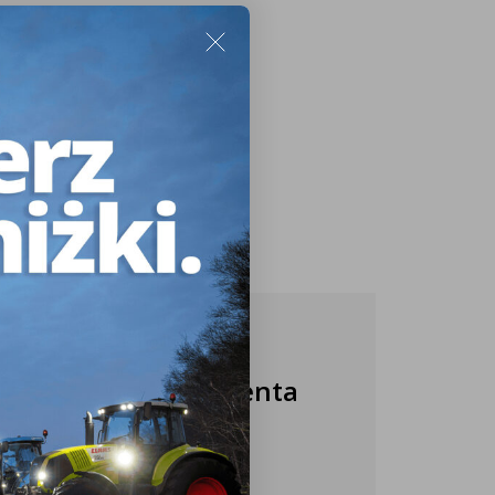
349,98 zł
Nasza obsługa klienta
jest do Twojej
dyspozycji!