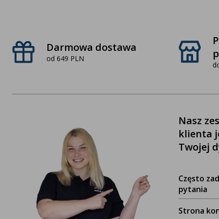
P
Darmowa dostawa
p
od 649 PLN
d
Nasz zes
klienta 
Twojej d
Często za
pytania
Strona ko