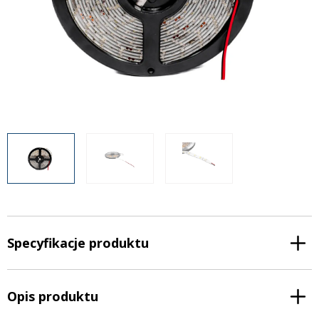
Inne akcesoria
Często zadawane pytania
Często zadawane pytania
Kontakt
Kontakt
Bezpłatny projekt oświetlenia
Sprawdź wszystko
O firmie
AgraLED Blog
+48 81 884 70 94
info@agraled.pl
+48 723 353 044
Specyfikacje produktu
Opis produktu