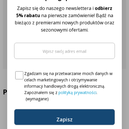
Nasza obsługa klienta jest do
Zapisz się do naszego newslettera i
odbierz
Twojej dyspozycji!
5% rabatu
na pierwsze zamówienie! Bądź na
bieżąco z premierami nowych produktów oraz
sezonowymi ofertami.
Najczęściej zadawane pytania
Email
(wymagane)
Skontaktuj się z nami
Oto Twój kod zniżkowy na
5% rabatu
Consent
(wymagane)
Zgadzam się na przetwarzanie moich danych w
celach marketingowych i otrzymywanie
informacji handlowych drogą elektroniczną.
Podobne produkty
Zapoznałem się z
polityką prywatności
.
(wymagane)