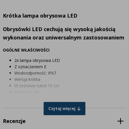
Krótka lampa obrysowa LED
Obrysówki LED cechują się wysoką jakością
wykonania oraz uniwersalnym zastosowaniem
OGÓLNE WŁAŚCIWOŚCI
2x lampa obrysowa LED
Z oznaczeniem E
Wodoodporność: IP67
Wersja krótka
W zestawie kabel 15 cm
Napięcie: 24V
WYMIARY W MM
Czytaj więcej
Długość: 80 mm
Wysokość: 75 mm
Recenzje
Głębokość: 65 mm