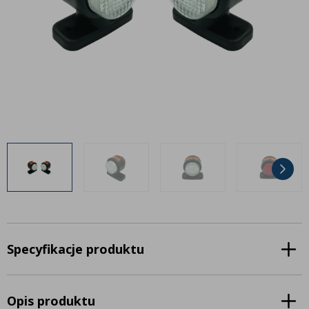
Inne akcesoria
Często zadawane pytania
Często zadawane pytania
Kontakt
Kontakt
Bezpłatny projekt oświetlenia
Sprawdź wszystko
O firmie
AgraLED Blog
+48 81 884 70 94
info@agraled.pl
+48 723 353 044
Specyfikacje produktu
Opis produktu