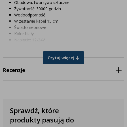
Obudowa: tworzywo sztuczne
Żywotność: 30000 godzin
Wodoodporność
W zestawie kabel 15 cm
Światło neonowe
Kolor biały
Napięcie: 12-24V
WYMIARY W MM
Czytaj więcej
Długość: 134 mm
Wysokość: 27 mm
Recenzje
Głębokość: 15 mm
Odległość pomiędzy śrubami: 116 mm
Sprawdź, które
produkty pasują do