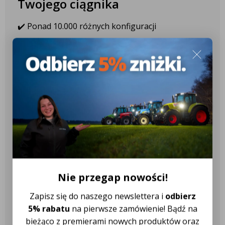
Twojego ciągnika
✔️ Ponad 10.000 różnych konfiguracji
✔️ Ponad 2.600 różnych modeli
ciągników
✔️ Ponad 18 różnych marek
ciągników
Nasza obsługa klienta jest do
Twojej dyspozycji!
Nie przegap nowości!
Zapisz się do naszego newslettera i
odbierz
Najczęściej zadawane pytania
5% rabatu
na pierwsze zamówienie! Bądź na
bieżąco z premierami nowych produktów oraz