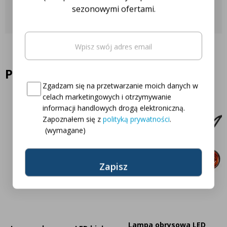
Skontaktuj się z nami
sezonowymi ofertami.
Email
(wymagane)
Oto Twój kod zniżkowy na
5% rabatu
Podobne produkty
Consent
(wymagane)
Zgadzam się na przetwarzanie moich danych w
celach marketingowych i otrzymywanie
informacji handlowych drogą elektroniczną.
Zapoznałem się z
polityką prywatności
.
(wymagane)
Lampa obrysowa LED