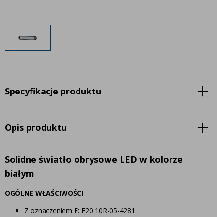
Inne akcesoria
Często zadawane pytania
Często zadawane pytania
Kontakt
Kontakt
Bezpłatny projekt oświetlenia
Sprawdź wszystko
O firmie
AgraLED Blog
Specyfikacje produktu
+48 81 884 70 94
Opis produktu
info@agraled.pl
+48 723 353 044
Solidne światło obrysowe LED w kolorze
białym
OGÓLNE WŁAŚCIWOŚCI
Z oznaczeniem E: E20 10R-05-4281