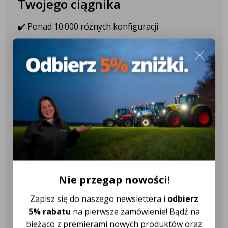
Twojego ciągnika
✔️ Ponad 10.000 różnych konfiguracji
✔️ Ponad 2.600 różnych modeli
ciągników
✔️ Ponad 18 różnych marek
ciągników
Nasza obsługa klienta jest do
Twojej dyspozycji!
Nie przegap nowości!
Zapisz się do naszego newslettera i
odbierz
Najczęściej zadawane pytania
5% rabatu
na pierwsze zamówienie! Bądź na
bieżąco z premierami nowych produktów oraz