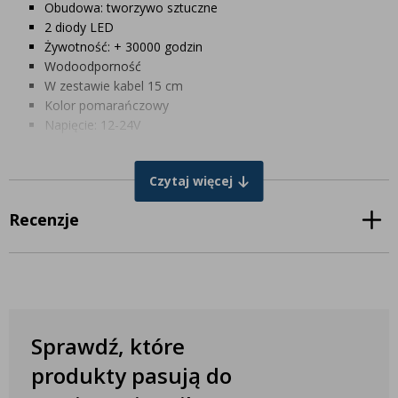
Obudowa: tworzywo sztuczne
2 diody LED
Żywotność: + 30000 godzin
Wodoodporność
W zestawie kabel 15 cm
Kolor pomarańczowy
Napięcie: 12-24V
WYMIARY W MM
Czytaj więcej
Długość: 122 mm
Wysokość: 60 mm
Recenzje
Głębokość: 19 mm
Odległość pomiędzy śrubami: 50 mm
Sprawdź, które
produkty pasują do