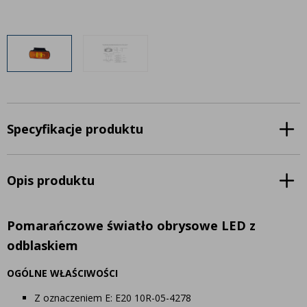
Inne akcesoria
Często zadawane pytania
Często zadawane pytania
Kontakt
Kontakt
Bezpłatny projekt oświetlenia
Sprawdź wszystko
O firmie
AgraLED Blog
Specyfikacje produktu
+48 81 884 70 94
Opis produktu
info@agraled.pl
+48 723 353 044
Pomarańczowe światło obrysowe LED z
odblaskiem
OGÓLNE WŁAŚCIWOŚCI
Z oznaczeniem E: E20 10R-05-4278