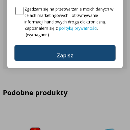
Nasza obsługa klienta jest do
Consent
(wymagane)
Zgadzam się na przetwarzanie moich danych w
Twojej dyspozycji!
celach marketingowych i otrzymywanie
informacji handlowych drogą elektroniczną.
Zapoznałem się z
polityką prywatności
.
Najczęściej zadawane pytania
(wymagane)
Skontaktuj się z nami
Podobne produkty