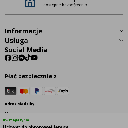
dostępne bezpośrednio
Informacje
Usługa
Social Media
Płać bezpiecznie z
Adres siedziby
Sp. z o.o. Potok Wielki 130A 23-313 Potok Wielki
w magazynie
Uchwyt do obrotowej lampy