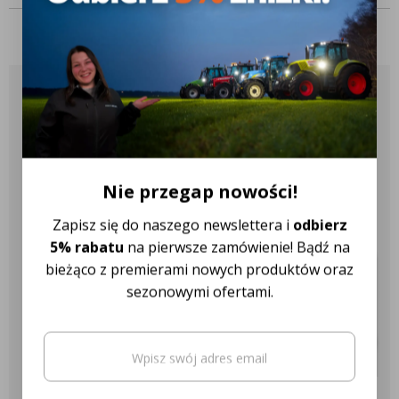
Sprawdź, które
produkty pasują do
Twojego ciągnika
Nie przegap nowości!
✔️ Ponad 10.000 różnych konfiguracji
Zapisz się do naszego newslettera i
odbierz
✔️ Ponad 2.600 różnych modeli
5% rabatu
na pierwsze zamówienie! Bądź na
ciągników
bieżąco z premierami nowych produktów oraz
sezonowymi ofertami.
✔️ Ponad 18 różnych marek
ciągników
Email
(wymagane)
Oto Twój kod zniżkowy na
5% rabatu