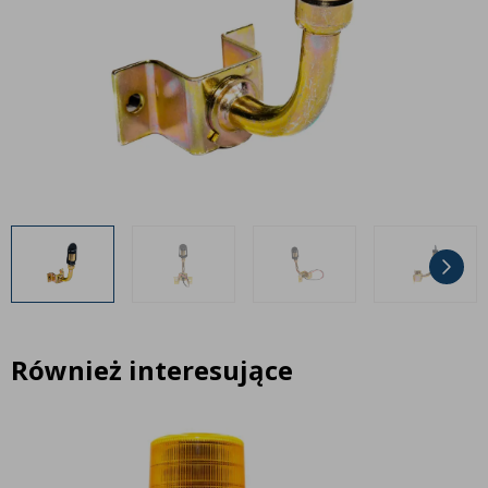
Inne akcesoria
Często zadawane pytania
Często zadawane pytania
Kontakt
Kontakt
Bezpłatny projekt oświetlenia
Sprawdź wszystko
O firmie
AgraLED Blog
+48 81 884 70 94
info@agraled.pl
+48 723 353 044
Również interesujące