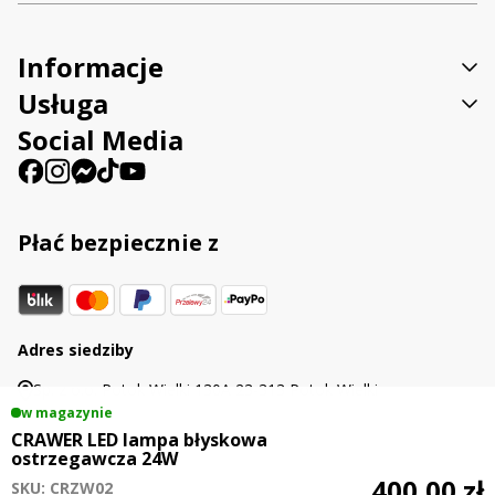
Informacje
Usługa
Social Media
Płać bezpiecznie z
Adres siedziby
Sp. z o.o. Potok Wielki 130A 23-313 Potok Wielki
w magazynie
CRAWER LED lampa błyskowa
ostrzegawcza 24W
400,00 zł
SKU: CRZW02