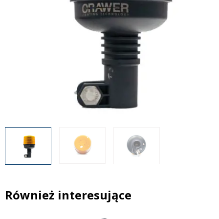
Inne akcesoria
Często zadawane pytania
Często zadawane pytania
Kontakt
Kontakt
Bezpłatny projekt oświetlenia
Sprawdź wszystko
O firmie
AgraLED Blog
+48 81 884 70 94
info@agraled.pl
+48 723 353 044
Również interesujące