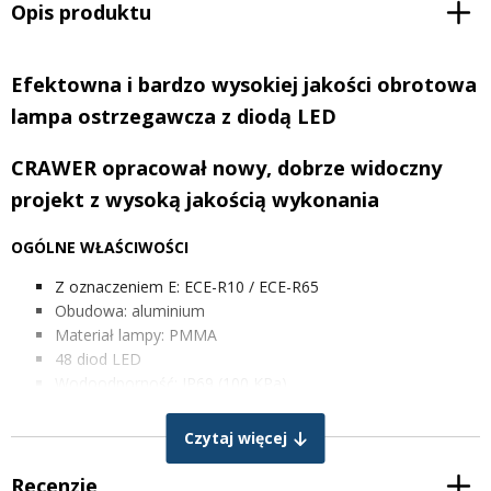
Opis produktu
Efektowna i bardzo wysokiej jakości obrotowa
lampa ostrzegawcza z diodą LED
CRAWER opracował nowy, dobrze widoczny
projekt z wysoką jakością wykonania
OGÓLNE WŁAŚCIWOŚCI
Z oznaczeniem E: ECE-R10 / ECE-R65
Obudowa: aluminium
Materiał lampy: PMMA
48 diod LED
Wodoodporność: IP69 (100 KPa)
4 tryby błysku i 2 obroty (w sumie 6 wzorów świetlnych) –
przełączanie za pomocą przełącznika
Czytaj więcej
Zawór zapobiegający skraplaniu się wody
Recenzje