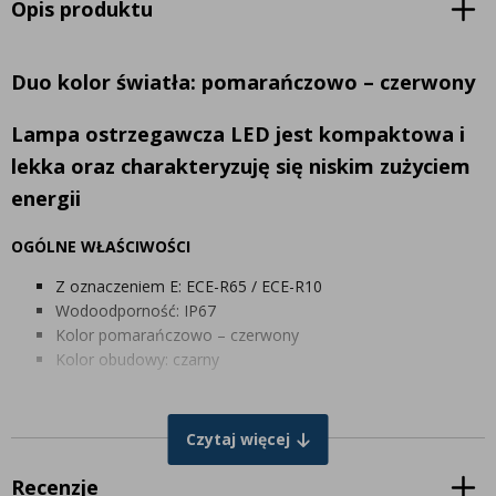
Opis produktu
Duo kolor światła: pomarańczowo – czerwony
Lampa ostrzegawcza LED jest kompaktowa i
lekka oraz charakteryzuję się niskim zużyciem
energii
OGÓLNE WŁAŚCIWOŚCI
Z oznaczeniem E: ECE-R65 / ECE-R10
Wodoodporność: IP67
Kolor pomarańczowo – czerwony
Kolor obudowy: czarny
PARAMETRY ELEKTRYCZNE
Czytaj więcej
Moc: 12W
Napięcie: 12-24V
Recenzje