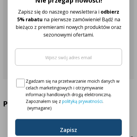
Nie przegap nowości!
Nasza obsługa klienta jest do
Zapisz się do naszego newslettera i
odbierz
5% rabatu
na pierwsze zamówienie! Bądź na
Twojej dyspozycji!
bieżąco z premierami nowych produktów oraz
sezonowymi ofertami.
Najczęściej zadawane pytania
Email
(wymagane)
Skontaktuj się z nami
Oto Twój kod zniżkowy na
5% rabatu
Consent
(wymagane)
Zgadzam się na przetwarzanie moich danych w
celach marketingowych i otrzymywanie
informacji handlowych drogą elektroniczną.
Zapoznałem się z
polityką prywatności
.
Podobne produkty
(wymagane)