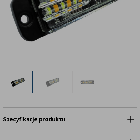
Inne akcesoria
Często zadawane pytania
Często zadawane pytania
Kontakt
Kontakt
Bezpłatny projekt oświetlenia
Sprawdź wszystko
O firmie
AgraLED Blog
+48 81 884 70 94
info@agraled.pl
+48 723 353 044
Specyfikacje produktu