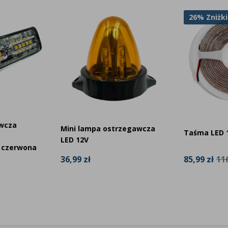
26% Zniżki
wcza
Mini lampa ostrzegawcza
Taśma LED 
LED 12V
 czerwona
85,99 zł
116
36,99 zł