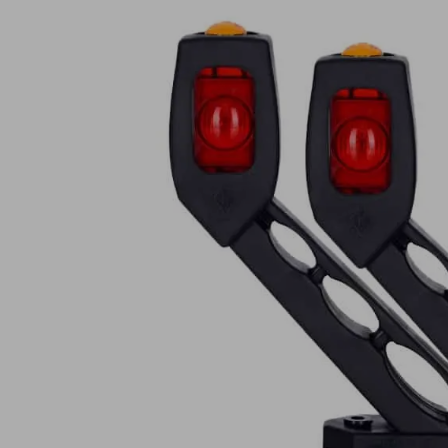
Lampy ostrzegawcze
Lampy obrys
LED
pozycyjne L
Panele świetlne LED
Oświetlenie
Bar
wewnętrze 
Opryskiwacze polowe
Oferty paki
LED
LED
Zestawy oświetlenia
Inne akcesor
LED
Często zadawane
Kontakt
pytania