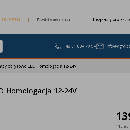
Bezpłatny projekt o
Przybliżony czas dostawy
3 dni robocze
+48 81 884 70 94
info@agraled
ampy obrysowe LED Homologacja 12-24V
ze LED
D Homologacja 12-24V
13
nie LED
113,80 