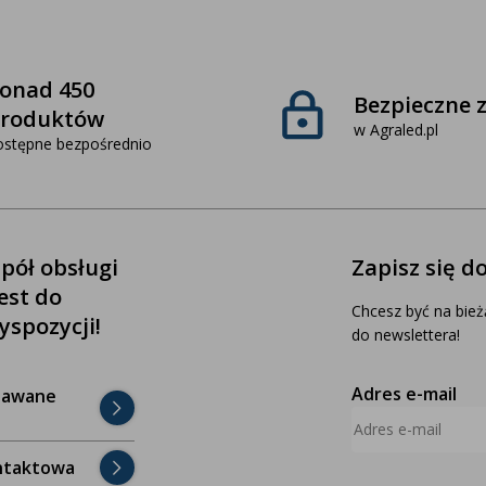
onad 450
Bezpieczne 
roduktów
w Agraled.pl
ostępne bezpośrednio
pół obsługi
Zapisz się d
jest do
Chcesz być na bież
yspozycji!
do newslettera!
Adres e-mail
dawane
ntaktowa