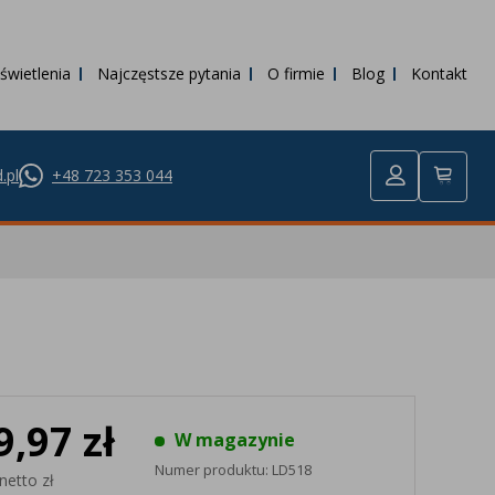
świetlenia
Najczęstsze pytania
O firmie
Blog
Kontakt
.pl
+48 723 353 044
9,97 zł
W magazynie
Numer produktu:
LD518
netto zł