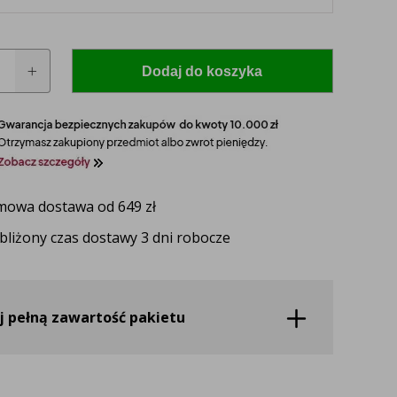
Dodaj do koszyka
ja
owa dostawa od 649 zł
bliżony czas dostawy 3 dni robocze
 model i rocznik swojego ciągnika, a nasz
zaproponuje idealnie dopasowane lampy, zapewniające
ektywność oświetlenia.
j pełną zawartość pakietu
UŻ TERAZ