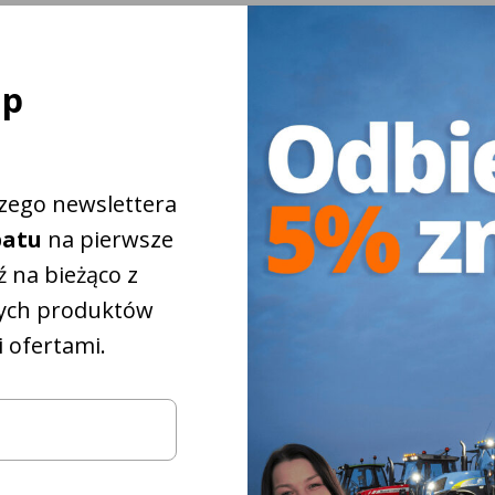
ej
ap
szego newslettera
batu
na pierwsze
 na bieżąco z
ych produktów
 ofertami.
iżkowy na
5%
które
pasują do
iągnika