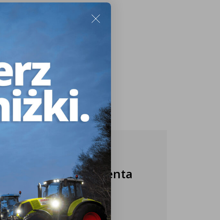
Nasza obsługa klienta
jest do Twojej
dyspozycji!