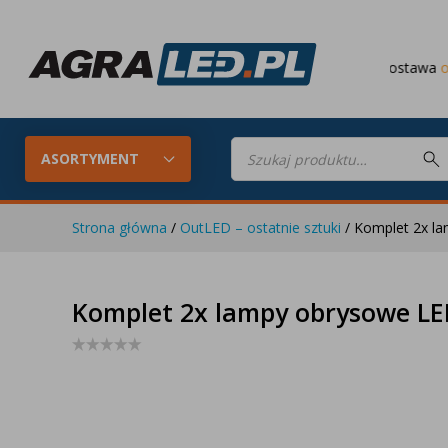
Darmowa dostawa
od 649 PLN
Wyszukiwarka
produktów
ASORTYMENT
Strona główna
/
OutLED – ostatnie sztuki
/ Komplet 2x l
Konfigurator LED
Lampy roboc
Komplet 2x lampy obrysowe LE
Skompletuj oświetlenie LED do
swojego ciągnika
Lampy tylne LED
Lampy przed