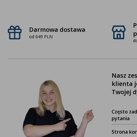
P
Darmowa dostawa
p
od 649 PLN
d
Nasz zes
klienta 
Twojej d
Często za
pytania
Strona ko