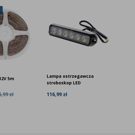
Komple
Lampa ostrzegawcza
12V 5m
LED kr
stroboskop LED
Homol
,99 zł
116,99 zł
99,99 