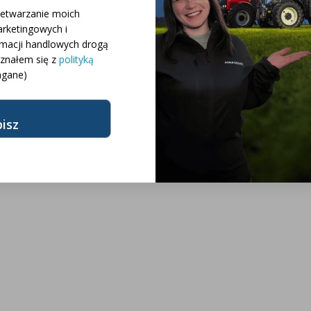
 różnych konfiguracji
zetwarzanie moich
rketingowych i
rmacji handlowych drogą
różnych modeli
oznałem się z
polityką
gane)
żnych marek