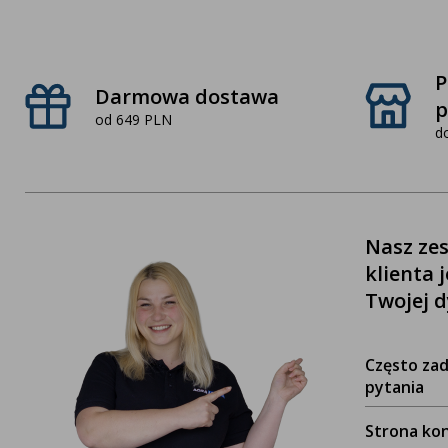
P
Darmowa dostawa
p
od 649 PLN
d
Nasz zes
klienta 
Twojej d
Często za
pytania
Strona ko