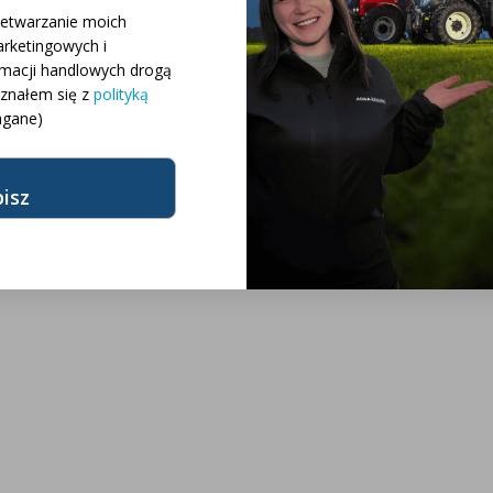
 różnych konfiguracji
zetwarzanie moich
rketingowych i
rmacji handlowych drogą
różnych modeli
oznałem się z
polityką
gane)
żnych marek