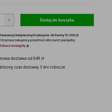
Dodaj do koszyka
za
owa dostawa od 649 zł
bliżony czas dostawy 3 dni robocze
 model i rocznik swojego ciągnika, a nasz
zaproponuje idealnie dopasowane lampy, zapewniające
ektywność oświetlenia.
UŻ TERAZ