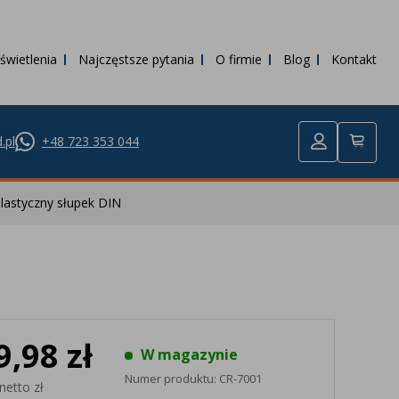
świetlenia
Najczęstsze pytania
O firmie
Blog
Kontakt
.pl
+48 723 353 044
astyczny słupek DIN
9,98 zł
W magazynie
Numer produktu:
CR-7001
netto zł