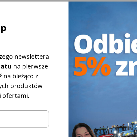
ej
ap
szego newslettera
batu
na pierwsze
 na bieżąco z
strzegawczy do swoich potrzeb:
ych produktów
 ofertami.
iżkowy na
5%
które
pasują do
iągnika