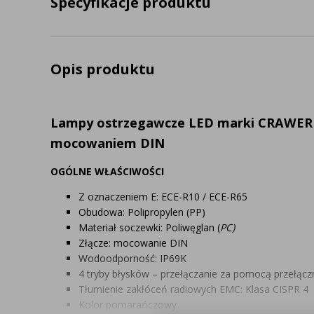
Specyfikacje produktu
Opis produktu
Lampy ostrzegawcze LED marki CRAWER z
mocowaniem DIN
OGÓLNE WŁAŚCIWOŚCI
Z oznaczeniem E: ECE-R10 / ECE-R65
Obudowa: Polipropylen (PP)
Materiał soczewki: Poliwęglan (
PC)
Złącze: mocowanie DIN
Wodoodporność: IP69K
4 tryby błysków – przełączanie za pomocą przełącz
Tłumienie zakłóceń radiowych EMC: Klasa CISPR 4
Kolor pomarańczowy