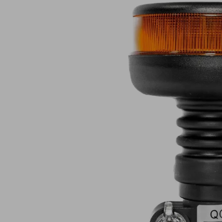
Lampy ostrzegawcze
Lampy obrys
LED
pozycyjne L
Panele świetlne LED
Oświetlenie
Bar
wewnętrze 
Opryskiwacze polowe
Oferty paki
LED
LED
Zestawy oświetlenia
Inne akcesor
LED
Często zadawane
Kontakt
pytania