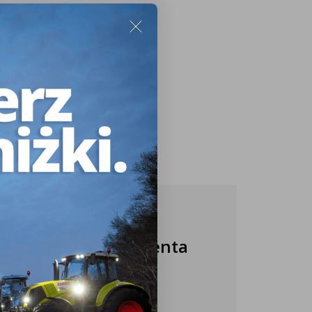
Nasza obsługa klienta
jest do Twojej
dyspozycji!