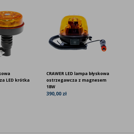
kowa
CRAWER LED lampa błyskowa
Lampa
za LED krótka
ostrzegawcza z magnesem
strobo
18W
pomara
390,00 zł
184,99