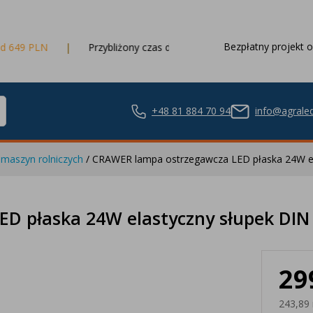
Bezpłatny projekt o
Przybliżony czas dostawy
3 dni robocze
+48 81 884 70 94
info@agraled
maszyn rolniczych
/ CRAWER lampa ostrzegawcza LED płaska 24W el
ze LED
D płaska 24W elastyczny słupek DIN
29
nie LED
243,89 