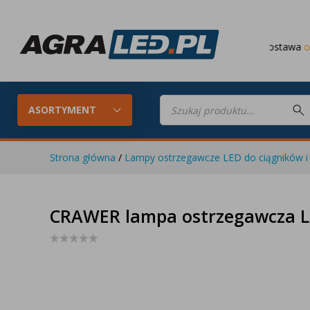
Darmowa dostawa
od 649 PLN
Wyszukiwarka
produktów
ASORTYMENT
Strona główna
/
Lampy ostrzegawcze LED do ciągników i 
Konfigurator LED
Lampy roboc
CRAWER lampa ostrzegawcza LE
Skompletuj oświetlenie LED do
swojego ciągnika
Lampy tylne LED
Lampy przed