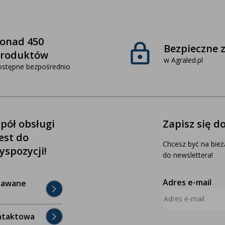
onad 450
Bezpieczne 
roduktów
w Agraled.pl
ostępne bezpośrednio
pół obsługi
Zapisz się d
jest do
Chcesz być na bież
yspozycji!
do newslettera!
Adres e-mail
dawane
ntaktowa