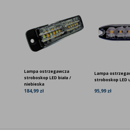
Lampa ostrzegawcza
Lampa ostrzega
a 24W
stroboskop LED biała /
stroboskop LED u
niebieska
95,99 zł
184,99 zł