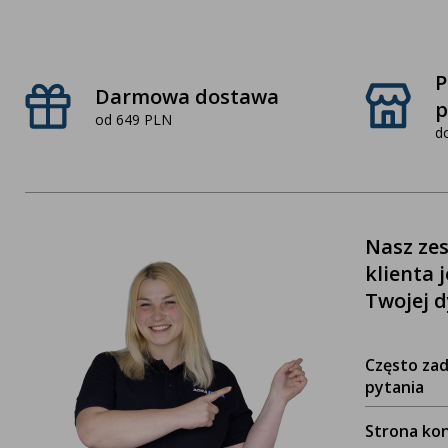
P
Darmowa dostawa
p
od 649 PLN
d
Nasz zes
klienta 
Twojej d
Często za
pytania
Strona ko