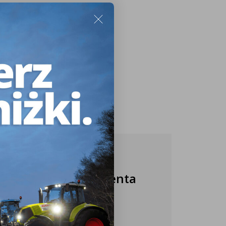
Nasza obsługa klienta
jest do Twojej
dyspozycji!