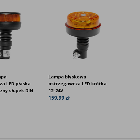
mpa
Lampa błyskowa
Lampa
za LED płaska
ostrzegawcza LED krótka
strobo
zny słupek DIN
12-24V
95,99 
159,99 zł