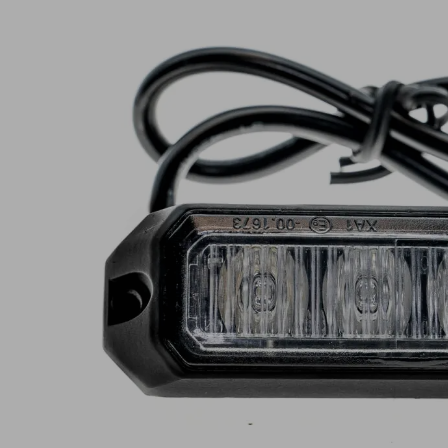
Lampy ostrzegawcze
Lampy obrys
LED
pozycyjne L
Panele świetlne LED
Oświetlenie
Bar
wewnętrze 
Opryskiwacze polowe
Oferty paki
LED
LED
Zestawy oświetlenia
Inne akcesor
LED
Często zadawane
Kontakt
pytania