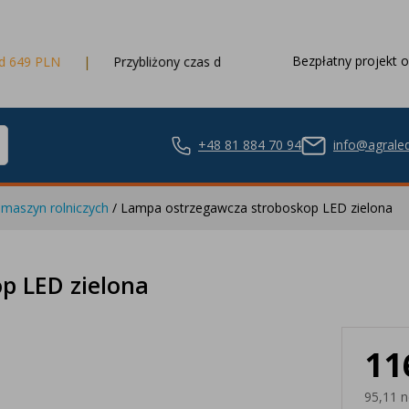
Bezpłatny projekt o
Przybliżony czas dostawy
3 dni robocze
+48 81 884 70 94
info@agraled
maszyn rolniczych
/ Lampa ostrzegawcza stroboskop LED zielona
ze LED
p LED zielona
11
nie LED
95,11 n