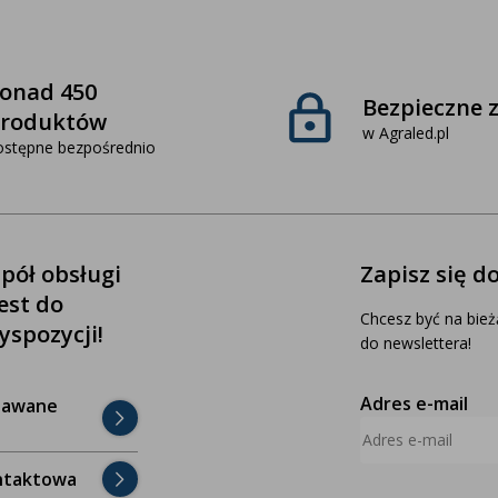
onad 450
Bezpieczne 
roduktów
w Agraled.pl
ostępne bezpośrednio
pół obsługi
Zapisz się d
jest do
Chcesz być na bież
yspozycji!
do newslettera!
Adres e-mail
dawane
ntaktowa