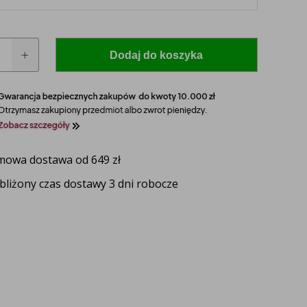
Dodaj do koszyka
za
owa dostawa od 649 zł
bliżony czas dostawy 3 dni robocze
 model i rocznik swojego ciągnika, a nasz
zaproponuje idealnie dopasowane lampy, zapewniające
ektywność oświetlenia.
UŻ TERAZ