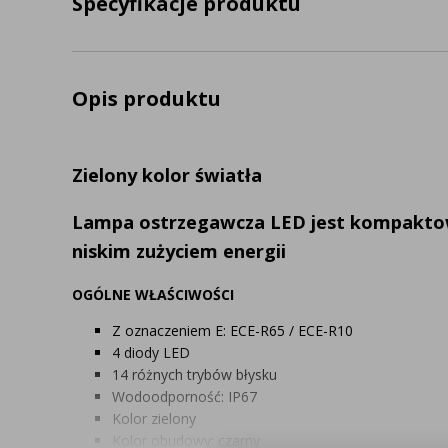
Specyfikacje produktu
Opis produktu
Zielony kolor światła
Lampa ostrzegawcza LED jest kompaktowa
niskim zużyciem energii
OGÓLNE WŁAŚCIWOŚCI
Z oznaczeniem E: ECE-R65 / ECE-R10
4 diody LED
14 różnych trybów błysku
Wodoodporność: IP67
Kolor zielony
Kolor obudowy: czarny