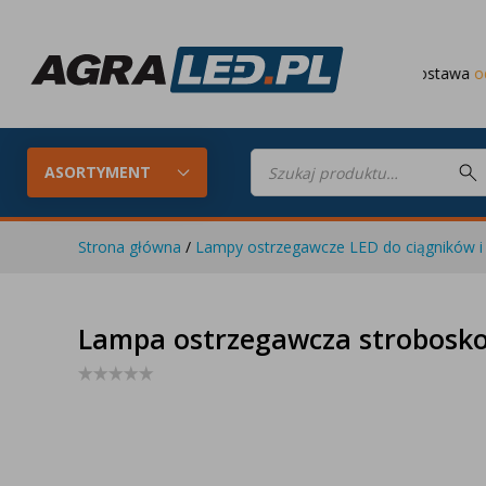
Darmowa dostawa
od 649 PLN
Wyszukiwarka
produktów
ASORTYMENT
Strona główna
/
Lampy ostrzegawcze LED do ciągników i 
Konfigurator LED
Lampy roboc
Lampa ostrzegawcza strobosko
Skompletuj oświetlenie LED do
swojego ciągnika
Lampy tylne LED
Lampy przed