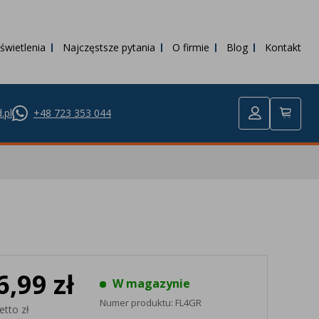
świetlenia
Najczęstsze pytania
O firmie
Blog
Kontakt
.pl
+48 723 353 044
6,99 zł
W magazynie
Numer produktu:
FL4GR
etto zł