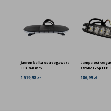
awcza
Jaeren belka ostrzegawcza
Lampa ostrzega
LED 760 mm
stroboskop LED u
1 519,98 zł
106,99 zł