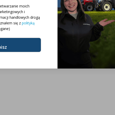
 różnych konfiguracji
zetwarzanie moich
rketingowych i
rmacji handlowych drogą
różnych modeli
oznałem się z
polityką
gane)
żnych marek