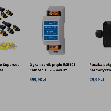
e Superseal
Ogranicznik prądu ESB101
Puszka poł
ne
Camtec 16 ⅓ - 440 Hz
hermetyczn
599,98 zł
29,99 zł