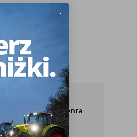
Nasza obsługa klienta
jest do Twojej
dyspozycji!