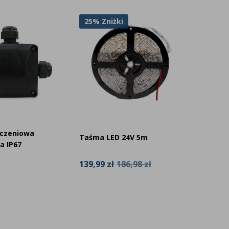
25% Zniżki
ączeniowa
Gniazd
Taśma LED 24V 5m
a IP67
pin me
139,99 zł
186,98 zł
24,99 