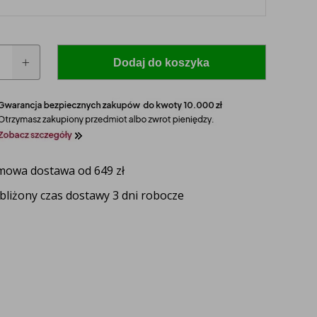
Dodaj do koszyka
a
owa dostawa od 649 zł
 model i rocznik swojego ciągnika, a nasz
bliżony czas dostawy 3 dni robocze
zaproponuje idealnie dopasowane lampy, zapewniające
ektywność oświetlenia.
UŻ TERAZ