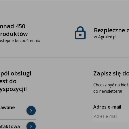
onad 450
Bezpieczne 
roduktów
w Agraled.pl
ostępne bezpośrednio
pół obsługi
Zapisz się d
jest do
Chcesz być na bież
yspozycji!
do newslettera!
Adres e-mail
dawane
ntaktowa