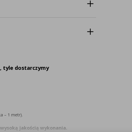
, tyle dostarczymy
a – 1 metr).
 wysoką jakością wykonania.