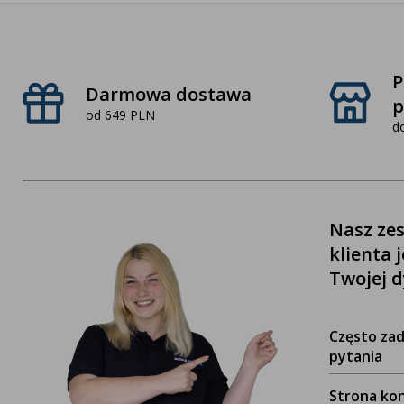
P
Darmowa dostawa
p
od 649 PLN
d
Nasz zes
klienta 
Twojej d
Często za
pytania
Strona ko