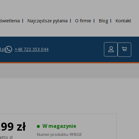
świetlenia
Najczęstsze pytania
O firmie
Blog
Kontakt
.pl
+48 723 353 044
,99 zł
W magazynie
Numer produktu:
RFBGE
etto zł