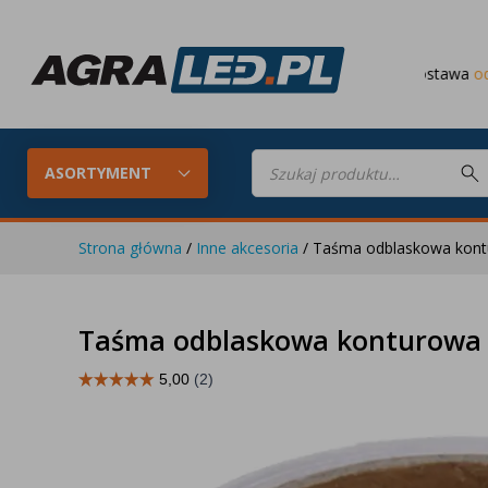
Darmowa dostawa
od 649 PLN
Wyszukiwarka
produktów
ASORTYMENT
Strona główna
/
Inne akcesoria
/ Taśma odblaskowa kont
Konfigurator LED
Lampy roboc
Taśma odblaskowa konturowa 
Skompletuj oświetlenie LED do
swojego ciągnika
Lampy tylne LED
Lampy przed