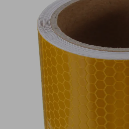
Lampy ostrzegawcze
Lampy obrys
LED
pozycyjne L
Panele świetlne LED
Oświetlenie
Bar
wewnętrze 
Opryskiwacze polowe
Oferty paki
LED
LED
Zestawy oświetlenia
Inne akcesor
LED
Często zadawane
Kontakt
pytania