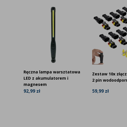
licy
Ręczna lampa warsztatowa
Zestaw 10x złącz
-24V
LED z akumulatorem i
2 pin wodoodpor
magnesem
59,99 zł
92,99 zł