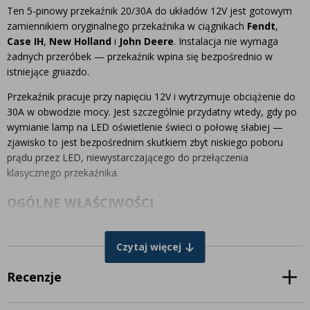
Ten 5-pinowy przekaźnik 20/30A do układów 12V jest gotowym
zamiennikiem oryginalnego przekaźnika w ciągnikach
Fendt
,
Case IH
,
New Holland
i
John Deere
. Instalacja nie wymaga
żadnych przeróbek — przekaźnik wpina się bezpośrednio w
istniejące gniazdo.
Przekaźnik pracuje przy napięciu 12V i wytrzymuje obciążenie do
30A w obwodzie mocy. Jest szczególnie przydatny wtedy, gdy po
wymianie lamp na LED oświetlenie świeci o połowę słabiej —
zjawisko to jest bezpośrednim skutkiem zbyt niskiego poboru
prądu przez LED, niewystarczającego do przełączenia
klasycznego przekaźnika.
OGÓLNE WŁAŚCIWOŚCI
Szerokość: 27,5 mm
Czytaj więcej
Wysokość: 36 mm
Głębokość: 27,5 mm
Recenzje
Liczba pinów: 5 (układ 30 / 87 / 87a / 85 / 86)
Wskazówka:
Przed zamówieniem sprawdź układ pinów w