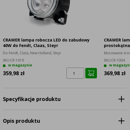
CRAWER lampa robocza LED do zabudowy
CRAWER lam
40W do Fendt, Claas, Steyr
prostokątna
Do Fendt, Class, New Holland, Steyr
Mocowanie śro
SKU:
CR-1019
SKU:
CR-1004
w magazynie
w magazyn
359,98 zł
369,98 zł
Specyfikacje produktu
Opis produktu