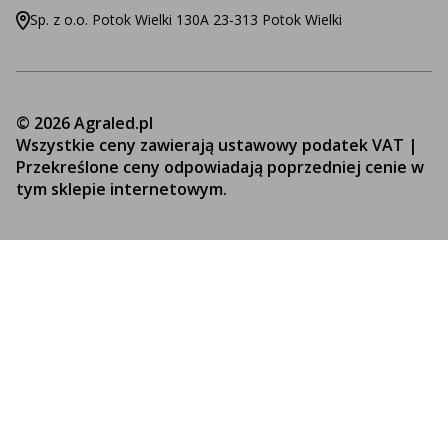
Sp. z o.o. Potok Wielki 130A 23-313 Potok Wielki
© 2026 Agraled.pl
Wszystkie ceny zawierają ustawowy podatek VAT |
Przekreślone ceny odpowiadają poprzedniej cenie w
tym sklepie internetowym.