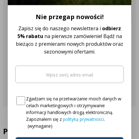
✔️ Ponad 18 różnych marek
oświetlenie ciągnika i jego otoczenia, nawet w najgorszych
ciągników
warunkach pogodowych.
Nie przegap nowości!
Zapisz się do naszego newslettera i
odbierz
Nasza obsługa klienta jest do
5% rabatu
na pierwsze zamówienie! Bądź na
bieżąco z premierami nowych produktów oraz
Twojej dyspozycji!
sezonowymi ofertami.
Najczęściej zadawane pytania
Email
(wymagane)
Oto Twój kod zniżkowy na
5% rabatu
Skontaktuj się z nami
Consent
(wymagane)
Zgadzam się na przetwarzanie moich danych w
celach marketingowych i otrzymywanie
informacji handlowych drogą elektroniczną.
Zapoznałem się z
polityką prywatności
.
(wymagane)
Podobne produkty