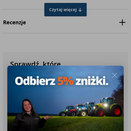
6130
6135
6140
6145
6150
6155
Czytaj więcej
6160
6165
6170
6175
6180
6195
6200
6210
6215
6220
6230
6240
Recenzje
Steyr MT
9080
9085
9090
9095
9100
9105
Pełny pakiet lamp roboczych LED do Steyr CVT
Sprawdź, które
/ MT
produkty pasują do
To idealne rozwiązanie dla rolników i operatorów maszyn, którzy
Twojego ciągnika
cenią sobie doskonałą widoczność i bezpieczeństwo podczas
pracy w trudnych warunkach. Pakiet został zaprojektowany
✔️ Ponad 10.000 różnych konfiguracji
specjalnie dla modeli Steyr CVT i MT, zapewniając precyzyjne
dopasowanie oraz maksymalną wydajność oświetlenia.
✔️ Ponad 2.600 różnych modeli
Montaż lamp roboczych LED jest bardzo prosty i szybki, dzięki
ciągników
oryginalnym wtyczkom. Pakiet lamp LED obejmuje lampy
robocze LED na kabinę oraz w maskę, gwarantując pełne