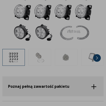
Inne akcesoria
Często zadawane pytania
Często zadawane pytania
Kontakt
Kontakt
Bezpłatny projekt oświetlenia
Sprawdź wszystko
O firmie
AgraLED Blog
+48 81 884 70 94
info@agraled.pl
+48 723 353 044
Poznaj pełną zawartość pakietu