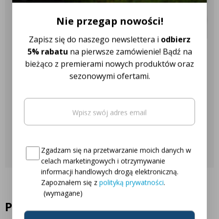
✔️ Ponad 18 różnych marek
007 506-651
ciągników
Nie przegap nowości!
Pasuje do marek
Zapisz się do naszego newslettera i
odbierz
5% rabatu
na pierwsze zamówienie! Bądź na
Nasza obsługa klienta jest do
Fendt
Claas
Case
Renault
bieżąco z premierami nowych produktów oraz
Twojej dyspozycji!
sezonowymi ofertami.
Steyr
Valtra
John Deere
New Holland
Email
(wymagane)
Najczęściej zadawane pytania
Zetor
Ursus
Deutz Fahr
Massey Ferguson
Oto Twój kod zniżkowy na
5% rabatu
Skontaktuj się z nami
Consent
(wymagane)
Zgadzam się na przetwarzanie moich danych w
celach marketingowych i otrzymywanie
informacji handlowych drogą elektroniczną.
Zapoznałem się z
polityką prywatności
.
(wymagane)
Podobne produkty