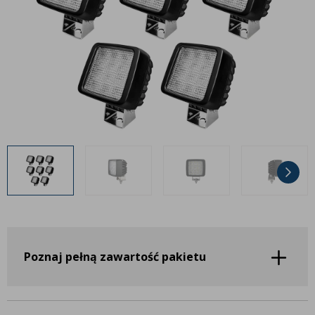
Inne akcesoria
Często zadawane pytania
Często zadawane pytania
Kontakt
Kontakt
Bezpłatny projekt oświetlenia
Sprawdź wszystko
O firmie
AgraLED Blog
+48 81 884 70 94
info@agraled.pl
+48 723 353 044
Poznaj pełną zawartość pakietu