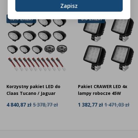
10% Zniżki
6% Zniżki
Korzystny pakiet LED do
Pakiet CRAWER LED 4x
Claas Tucano / Jaguar
lampy robocze 45W
4 840,87 zł
5 378,77 zł
1 382,77 zł
1 471,03 zł