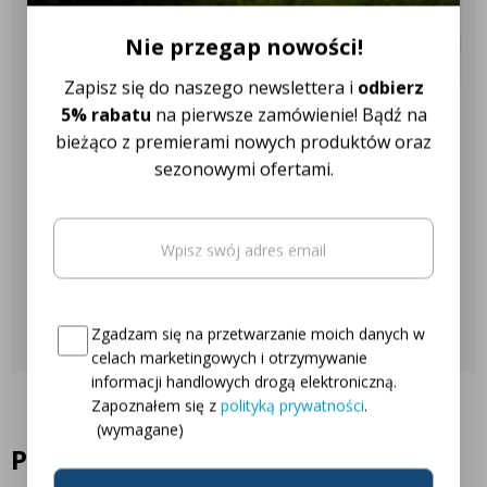
✔️ Ponad 18 różnych marek
007 506-651
ciągników
Nie przegap nowości!
Pasuje do marek
Zapisz się do naszego newslettera i
odbierz
5% rabatu
na pierwsze zamówienie! Bądź na
Nasza obsługa klienta jest do
Fendt
Claas
Case
Renault
bieżąco z premierami nowych produktów oraz
Twojej dyspozycji!
sezonowymi ofertami.
Steyr
Valtra
John Deere
New Holland
Email
(wymagane)
Najczęściej zadawane pytania
Zetor
Ursus
Deutz Fahr
Massey Ferguson
Oto Twój kod zniżkowy na
5% rabatu
Skontaktuj się z nami
Consent
(wymagane)
Zgadzam się na przetwarzanie moich danych w
celach marketingowych i otrzymywanie
informacji handlowych drogą elektroniczną.
Zapoznałem się z
polityką prywatności
.
(wymagane)
Podobne produkty