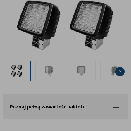
Inne akcesoria
Często zadawane pytania
Często zadawane pytania
Kontakt
Kontakt
Bezpłatny projekt oświetlenia
Sprawdź wszystko
O firmie
AgraLED Blog
+48 81 884 70 94
info@agraled.pl
+48 723 353 044
Poznaj pełną zawartość pakietu