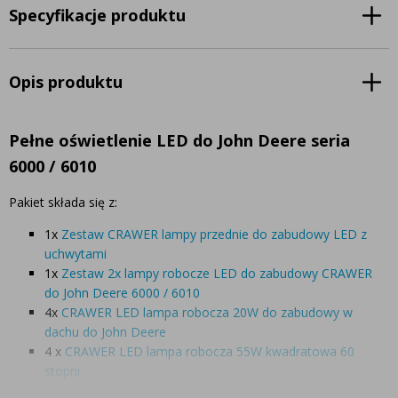
Specyfikacje produktu
Opis produktu
Pełne oświetlenie LED do John Deere seria
6000 / 6010
Pakiet składa się z:
1x
Zestaw CRAWER lampy przednie do zabudowy LED z
uchwytami
1x
Zestaw 2x lampy robocze LED do zabudowy CRAWER
do John Deere 6000 / 6010
4x
CRAWER LED lampa robocza 20W do zabudowy w
dachu do John Deere
4 x
CRAWER LED lampa robocza 55W kwadratowa 60
stopni
2x
Lampa robocza LED 50W prostokątna CRAWER 60