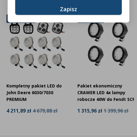
10% Zniżki
6% Zniżki
Kompletny pakiet LED do
Pakiet ekonomiczny
John Deere 6030/7030
CRAWER LED 4x lampy
PREMIUM
robocze 40W do Fendt SCR
4 211,89 zł
4 679,88 zł
1 315,96 zł
1 399,96 zł