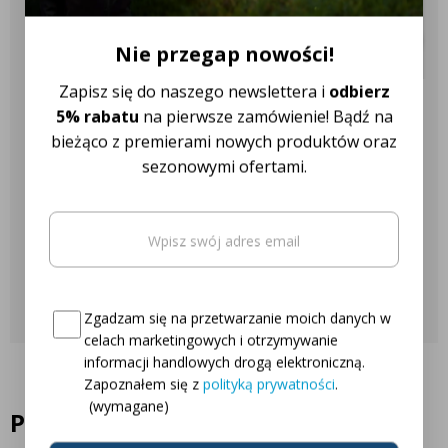
✔️ Ponad 18 różnych marek
ciągników
Nie przegap nowości!
Zapisz się do naszego newslettera i
odbierz
Nasza obsługa klienta jest do
5% rabatu
na pierwsze zamówienie! Bądź na
bieżąco z premierami nowych produktów oraz
Twojej dyspozycji!
sezonowymi ofertami.
Najczęściej zadawane pytania
Email
(wymagane)
Oto Twój kod zniżkowy na
5% rabatu
Skontaktuj się z nami
Consent
(wymagane)
Zgadzam się na przetwarzanie moich danych w
celach marketingowych i otrzymywanie
informacji handlowych drogą elektroniczną.
Zapoznałem się z
polityką prywatności
.
(wymagane)
Podobne produkty