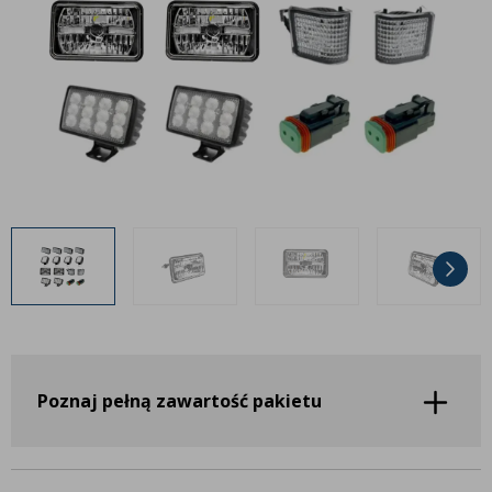
Inne akcesoria
Często zadawane pytania
Często zadawane pytania
Kontakt
Kontakt
Bezpłatny projekt oświetlenia
Sprawdź wszystko
O firmie
AgraLED Blog
+48 81 884 70 94
info@agraled.pl
+48 723 353 044
Poznaj pełną zawartość pakietu