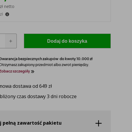
zł netto
zł
Dodaj do koszyka
 model i rocznik swojego ciągnika, a nasz
zaproponuje idealnie dopasowane lampy, zapewniające
owa dostawa od 649 zł
e
ektywność oświetlenia.
bliżony czas dostawy 3 dni robocze
UŻ TERAZ
j pełną zawartość pakietu