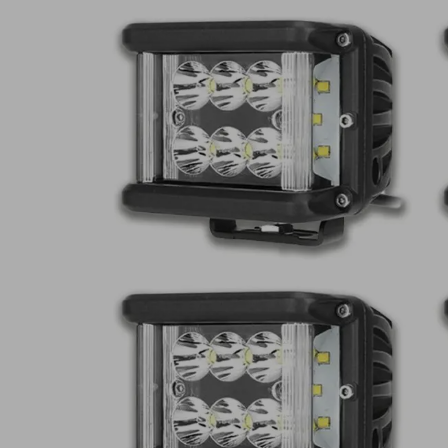
Lampy ostrzegawcze
Lampy obrys
LED
pozycyjne L
Panele świetlne LED
Oświetlenie
Bar
wewnętrze 
Opryskiwacze polowe
Oferty paki
LED
LED
Zestawy oświetlenia
Inne akcesor
LED
Często zadawane
Kontakt
pytania