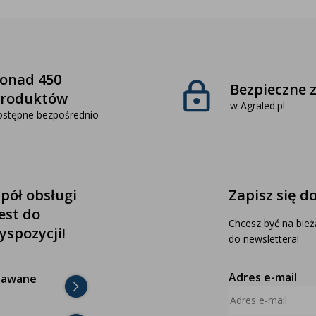
onad 450
Bezpieczne 
roduktów
w Agraled.pl
ostępne bezpośrednio
pół obsługi
Zapisz się d
jest do
Chcesz być na bież
yspozycji!
do newslettera!
Adres e-mail
dawane