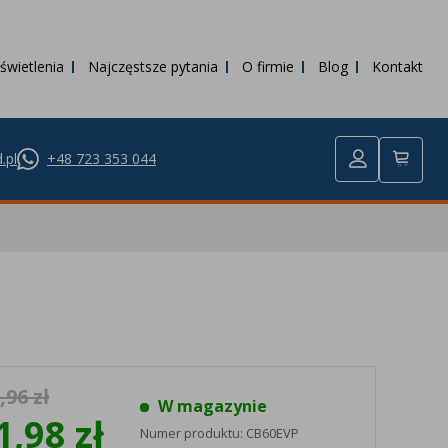
świetlenia
Najczęstsze pytania
O firmie
Blog
Kontakt
.pl
+48 723 353 044
,96 zł
W magazynie
1,98 zł
Numer produktu:
CB60EVP