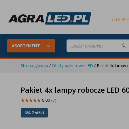
Darmowa dostawa
od 649 PLN
Pr
Wyszukiwarka
produktów
ASORTYMENT
Strona główna
/
Oferty pakietowe LED
/ Pakiet 4x lampy
Konfigurator LED
Lampy roboc
Pakiet 4x lampy robocze LED 6
Skompletuj oświetlenie LED do
swojego ciągnika
6% Zniżki
Lampy tylne LED
Lampy przed