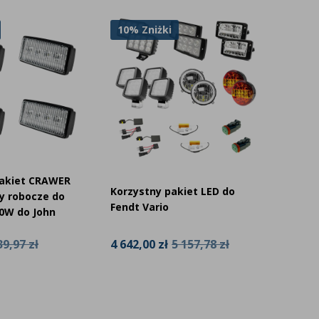
10% Zniżki
10% Z
akiet LED do
Kompletny pakiet LED do
Komple
John Deere 6000 / 6010
John D
5 157,78 zł
4 154,28 zł
4 615,86 zł
4 175,