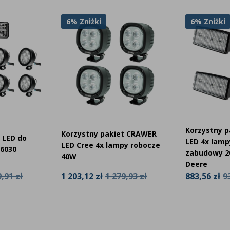
6% Zniżki
10% Zniżki
Korzystny pakiet CRAWER
t CRAWER
Korzystny p
LED 4x lampy robocze do
py robocze
Fendt Vario
zabudowy 20W do John
Deere
4 642,00 zł
,93 zł
883,56 zł
939,97 zł