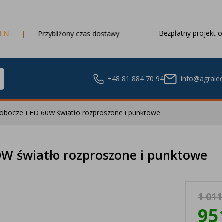
Bezpłatny projekt o
zybliżony czas dostawy
3 dni robocze
+48 81 884 70 94
info@agraled
 robocze LED 60W światło rozproszone i punktowe
ze LED
0W światło rozproszone i punktowe
1 011
nie LED
95