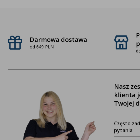
P
Darmowa dostawa
p
od 649 PLN
d
Nasz zes
klienta 
Twojej d
Często za
pytania