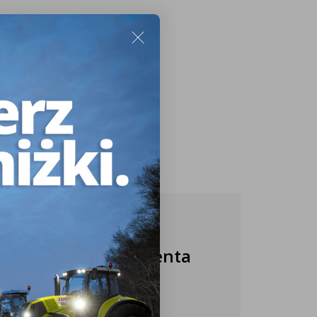
Nasza obsługa klienta
jest do Twojej
dyspozycji!