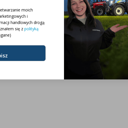
 różnych konfiguracji
zetwarzanie moich
rketingowych i
różnych modeli
rmacji handlowych drogą
oznałem się z
polityką
gane)
żnych marek