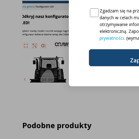
✔️ Ponad 10.000
Consent
(wymagane)
Zgadzam się na pr
danych w celach ma
✔️ Ponad 2.600 
otrzymywanie info
ciągników
elektroniczną. Zap
prywatności
.
(wyma
✔️ Ponad 18 ró
ciągników
Podobne produkty