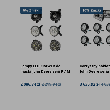
10% Zniżki
6% Zniżki
Korzystny pakie
o
Korzystny pakiet LED do
LED Cree 4x lam
 R / M
John Deere seria 6030
40W
zł
3 635,92 zł
4 039,91 zł
1 203,12 zł
1 279