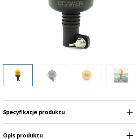
Inne akcesoria
Często zadawane pytania
Często zadawane pytania
Kontakt
Kontakt
Bezpłatny projekt oświetlenia
Sprawdź wszystko
O firmie
AgraLED Blog
+48 81 884 70 94
info@agraled.pl
+48 723 353 044
Specyfikacje produktu
Opis produktu