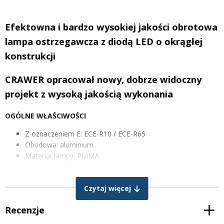
Efektowna i bardzo wysokiej jakości obrotowa
lampa ostrzegawcza z diodą LED o okrągłej
konstrukcji
CRAWER opracował nowy, dobrze widoczny
projekt z wysoką jakością wykonania
OGÓLNE WŁAŚCIWOŚCI
Z oznaczeniem E: ECE-R10 / ECE-R65
Obudowa: aluminium
Materiał lampy: PMMA
48 diod LED
Wodoodporność: IP69 (100 KPa)
Czytaj więcej
4 tryby błysku i 2 obroty (w sumie 6 wzorów świetlnych) –
przestawianie za pomocą przełącznika
Recenzje
Zawór zapobiegający skraplaniu się wody