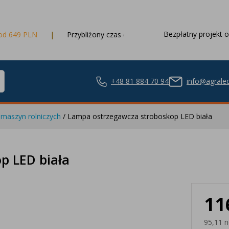
Bezpłatny projekt o
Przybliżony czas dostawy
3 dni robocze
+48 81 884 70 94
info@agraled
maszyn rolniczych
/ Lampa ostrzegawcza stroboskop LED biała
ze LED
p LED biała
11
nie LED
95,11 n