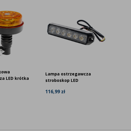
kowa
CRAWE
Lampa ostrzegawcza
za LED krótka
ostrze
stroboskop LED
elasty
116,99 zł
279,98