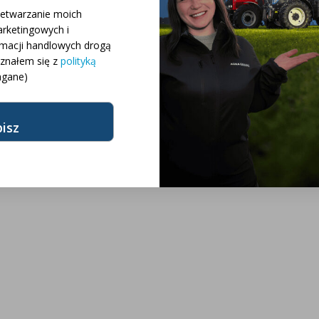
 różnych konfiguracji
zetwarzanie moich
rketingowych i
rmacji handlowych drogą
różnych modeli
oznałem się z
polityką
gane)
żnych marek