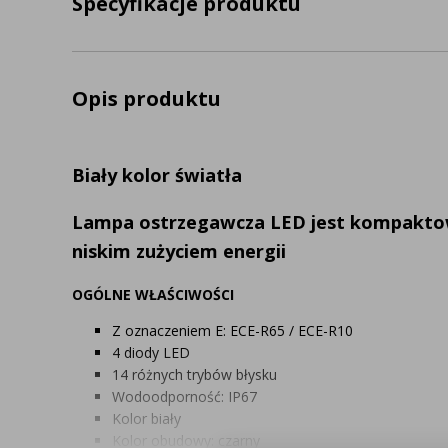
Specyfikacje produktu
Opis produktu
Biały kolor światła
Lampa ostrzegawcza LED jest kompaktowa
niskim zużyciem energii
OGÓLNE WŁAŚCIWOŚCI
Z oznaczeniem E: ECE-R65 / ECE-R10
4 diody LED
14 różnych trybów błysku
Wodoodporność: IP67
Kolor biały
Kolor obudowy: czarny