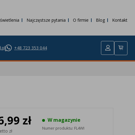
świetlenia
Najczęstsze pytania
O firmie
Blog
Kontakt
.pl
+48 723 353 044
6,99 zł
W magazynie
Numer produktu:
FL4WI
etto zł