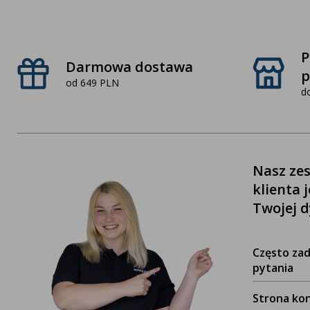
P
Darmowa dostawa
p
od 649 PLN
d
Nasz zes
klienta 
Twojej d
Często za
pytania
Strona ko