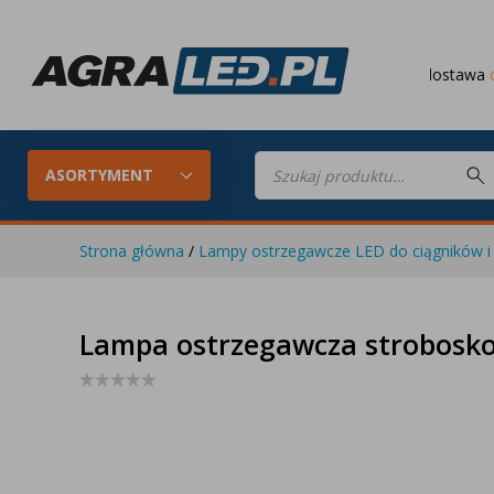
Darmowa dostawa
od 649 PLN
Wyszukiwarka
produktów
ASORTYMENT
Strona główna
/
Lampy ostrzegawcze LED do ciągników i 
Konfigurator LED
Lampy roboc
Lampa ostrzegawcza strobosko
Skompletuj oświetlenie LED do
swojego ciągnika
Lampy tylne LED
Lampy przed