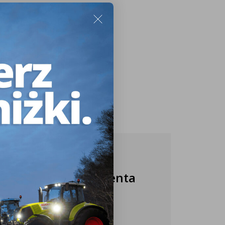
Nasza obsługa klienta
jest do Twojej
dyspozycji!