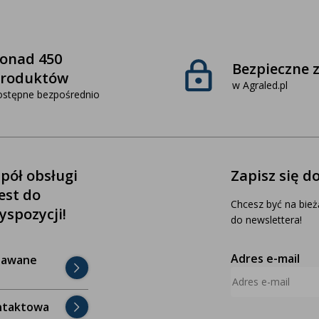
onad 450
Bezpieczne 
roduktów
w Agraled.pl
ostępne bezpośrednio
pół obsługi
Zapisz się d
jest do
Chcesz być na bież
yspozycji!
do newslettera!
Adres e-mail
dawane
ntaktowa