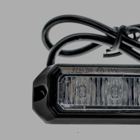
Lampy ostrzegawcze
Lampy obrys
LED
pozycyjne L
Panele świetlne LED
Oświetlenie
Bar
wewnętrze 
Opryskiwacze polowe
Oferty paki
LED
LED
Zestawy oświetlenia
Inne akcesor
LED
Często zadawane
Kontakt
pytania