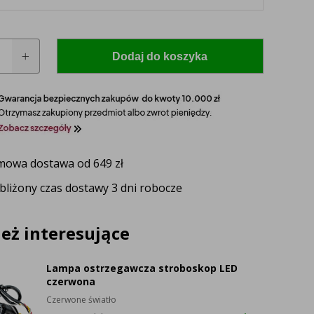
Dodaj do koszyka
za
owa dostawa od 649 zł
bliżony czas dostawy 3 dni robocze
 model i rocznik swojego ciągnika, a nasz
zaproponuje idealnie dopasowane lampy, zapewniające
ektywność oświetlenia.
eż interesujące
UŻ TERAZ
Lampa ostrzegawcza stroboskop LED
czerwona
Czerwone światło