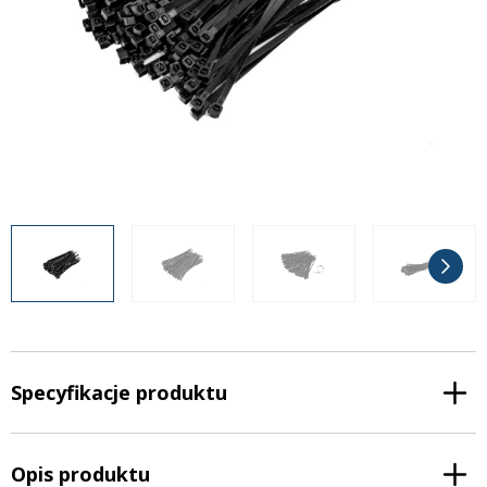
Inne akcesoria
Często zadawane pytania
Często zadawane pytania
Kontakt
Kontakt
Bezpłatny projekt oświetlenia
Sprawdź wszystko
O firmie
AgraLED Blog
+48 81 884 70 94
info@agraled.pl
+48 723 353 044
Specyfikacje produktu
Opis produktu