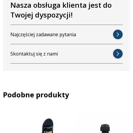
Nasza obsługa klienta jest do
Twojej dyspozycji!
Jaką maksymalną wiązkę obejmie trytytka 4,8 ×
200 mm?
Najczęściej zadawane pytania
Czy trytytki można ponownie użyć po zdjęciu?
Skontaktuj się z nami
Ile opasek jest w zestawie ZA1033?
Podobne produkty