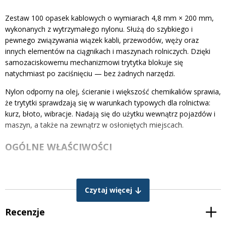
Zestaw 100 opasek kablowych o wymiarach 4,8 mm × 200 mm,
wykonanych z wytrzymałego nylonu. Służą do szybkiego i
pewnego związywania wiązek kabli, przewodów, węży oraz
innych elementów na ciągnikach i maszynach rolniczych. Dzięki
samozaciskowemu mechanizmowi trytytka blokuje się
natychmiast po zaciśnięciu — bez żadnych narzędzi.
Nylon odporny na olej, ścieranie i większość chemikaliów sprawia,
że trytytki sprawdzają się w warunkach typowych dla rolnictwa:
kurz, błoto, wibracje. Nadają się do użytku wewnątrz pojazdów i
maszyn, a także na zewnątrz w osłoniętych miejscach.
OGÓLNE WŁAŚCIWOŚCI
Szerokość: 4,8 mm
Długość: 200 mm
Czytaj więcej
Materiał: nylon (tworzywo sztuczne)
Kolor: czarny
Recenzje
Zawartość opakowania: 100 sztuk