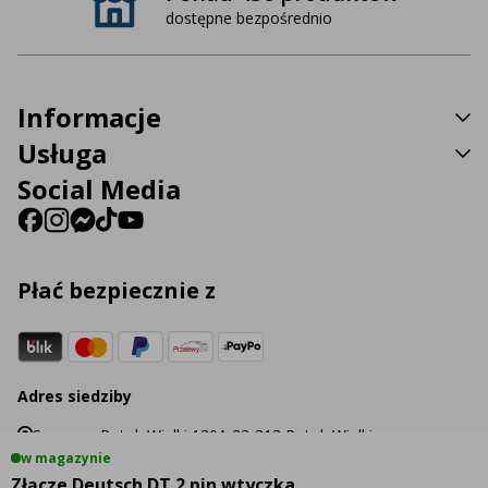
dostępne bezpośrednio
Informacje
Usługa
Social Media
Płać bezpiecznie z
Adres siedziby
Sp. z o.o. Potok Wielki 130A 23-313 Potok Wielki
w magazynie
Złącze Deutsch DT 2 pin wtyczka