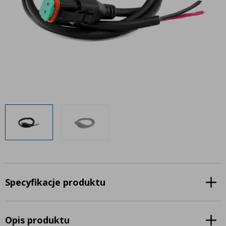
Inne akcesoria
Często zadawane pytania
Często zadawane pytania
Kontakt
Kontakt
Bezpłatny projekt oświetlenia
Sprawdź wszystko
O firmie
AgraLED Blog
+48 81 884 70 94
info@agraled.pl
+48 723 353 044
Specyfikacje produktu
Opis produktu