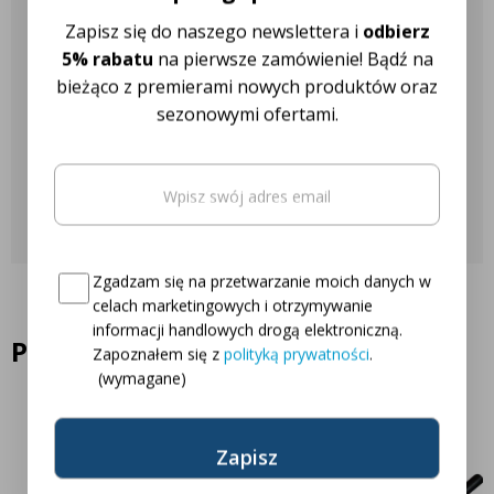
Nasza obsługa klienta jest do
Zapisz się do naszego newslettera i
odbierz
Twojej dyspozycji!
5% rabatu
na pierwsze zamówienie! Bądź na
bieżąco z premierami nowych produktów oraz
sezonowymi ofertami.
Najczęściej zadawane pytania
Email
(wymagane)
Skontaktuj się z nami
Oto Twój kod zniżkowy na
5% rabatu
Consent
(wymagane)
Zgadzam się na przetwarzanie moich danych w
celach marketingowych i otrzymywanie
informacji handlowych drogą elektroniczną.
Podobne produkty
Zapoznałem się z
polityką prywatności
.
(wymagane)