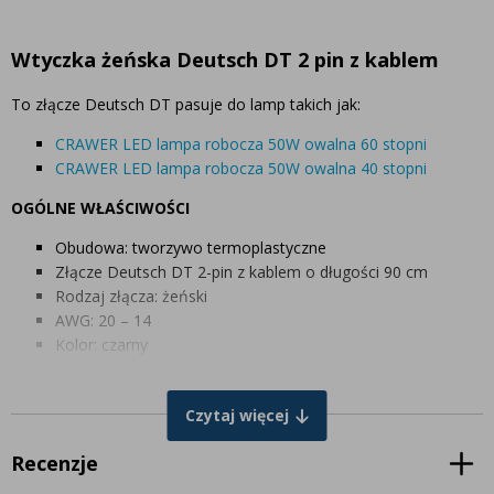
Wtyczka żeńska Deutsch DT 2 pin z kablem
To złącze Deutsch DT pasuje do lamp takich jak:
CRAWER LED lampa robocza 50W owalna 60 stopni
CRAWER LED lampa robocza 50W owalna 40 stopni
OGÓLNE WŁAŚCIWOŚCI
Obudowa: tworzywo termoplastyczne
Złącze Deutsch DT 2-pin z kablem o długości 90 cm
Rodzaj złącza: żeński
AWG: 20 – 14
Kolor: czarny
Wodoszczelność: IP68
Temperatura pracy: -55°C do +125°C
Czytaj więcej
PARAMETRY ELEKTRYCZNE
Recenzje
Napięcie: 1500V / AC