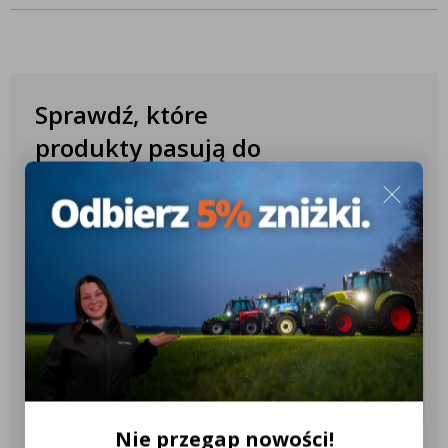
Prąd znamionowy: 13A
WYMIARY W MM
Przekrój przewodu: 0,5 – 2 mm²
Odpowiednia grubość kabla Ř: 1,35 – 3,68 mm
Sprawdź, które
produkty pasują do
Twojego ciągnika
✔️ Ponad 10.000 różnych konfiguracji
✔️ Ponad 2.600 różnych modeli
ciągników
✔️ Ponad 18 różnych marek
ciągników
Nie przegap nowości!