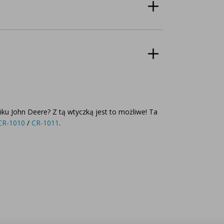
u John Deere? Z tą wtyczką jest to możliwe! Ta
CR-1010
/
CR-1011
.