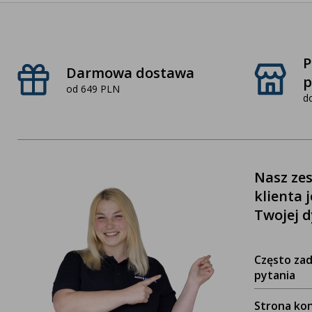
P
Darmowa dostawa
p
od 649 PLN
d
Nasz zes
klienta 
Twojej d
Często za
pytania
Strona ko