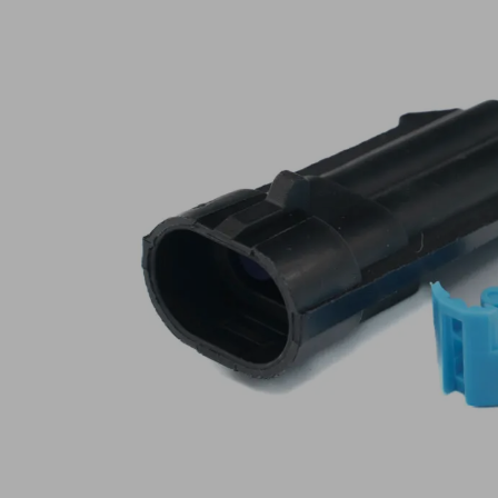
Lampy ostrzegawcze
Lampy obrys
LED
pozycyjne L
Panele świetlne LED
Oświetlenie
Bar
wewnętrze 
Opryskiwacze polowe
Oferty paki
LED
LED
Zestawy oświetlenia
Inne akcesor
LED
Często zadawane
Kontakt
pytania