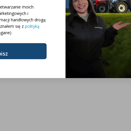
 różnych konfiguracji
zetwarzanie moich
rketingowych i
rmacji handlowych drogą
różnych modeli
oznałem się z
polityką
gane)
żnych marek