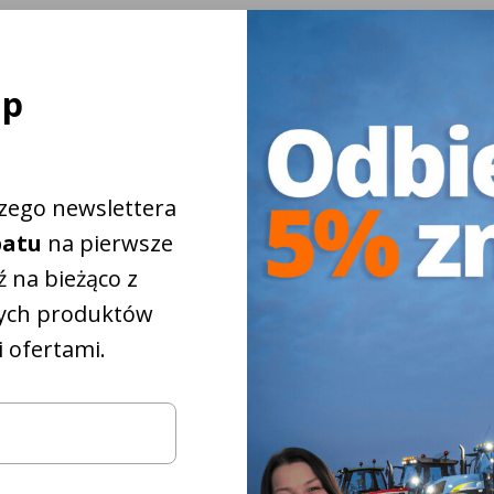
ej
ap
szego newslettera
batu
na pierwsze
 na bieżąco z
ych produktów
 ofertami.
iżkowy na
5%
które
pasują do
iągnika