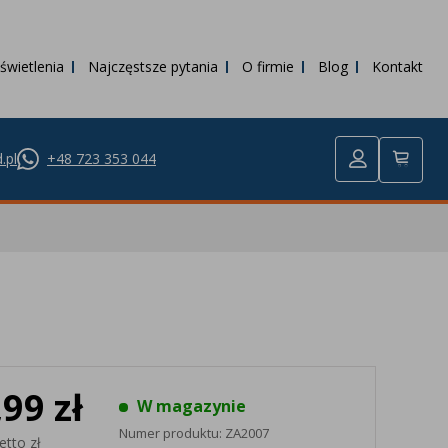
świetlenia
Najczęstsze pytania
O firmie
Blog
Kontakt
.pl
+48 723 353 044
,99 zł
W magazynie
Numer produktu:
ZA2007
etto zł