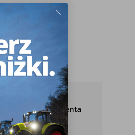
Nasza obsługa klienta
jest do Twojej
dyspozycji!