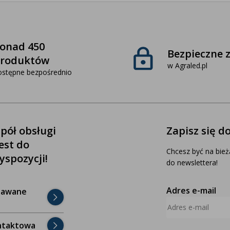
onad 450
Bezpieczne 
roduktów
w Agraled.pl
ostępne bezpośrednio
pół obsługi
Zapisz się d
jest do
Chcesz być na bież
yspozycji!
do newslettera!
Adres e-mail
dawane
ntaktowa