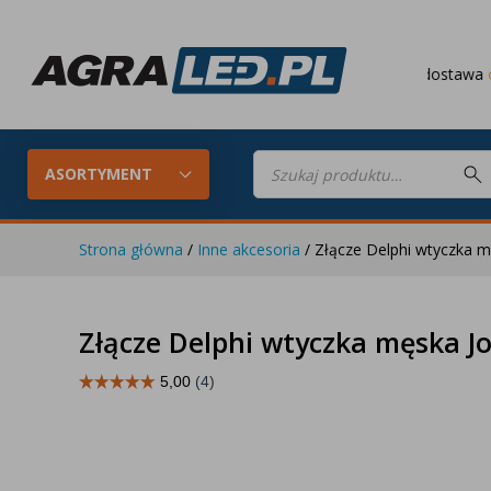
Darmowa dostawa
od 649 PLN
Wyszukiwarka
produktów
ASORTYMENT
Strona główna
/
Inne akcesoria
/ Złącze Delphi wtyczka 
Konfigurator LED
Lampy roboc
Złącze Delphi wtyczka męska J
Skompletuj oświetlenie LED do
swojego ciągnika
Lampy tylne LED
Lampy przed