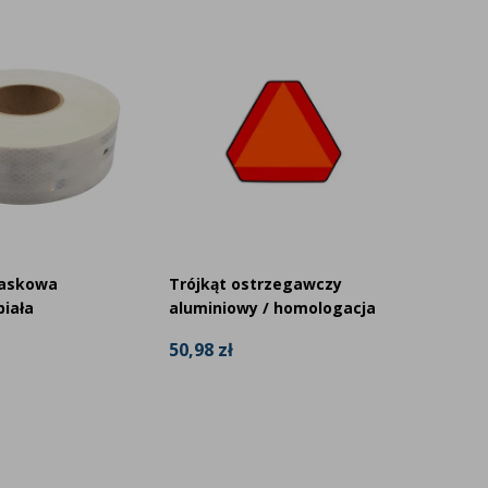
26% Z
laskowa
Trójkąt ostrzegawczy
Taśma 
iała
aluminiowy / homologacja
85,99 
50,98 zł