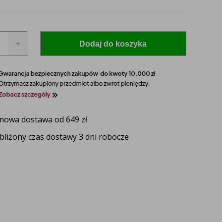
Dodaj do koszyka
owa dostawa od 649 zł
 model i rocznik swojego ciągnika, a nasz
bliżony czas dostawy 3 dni robocze
zaproponuje idealnie dopasowane lampy, zapewniające
ektywność oświetlenia.
UŻ TERAZ