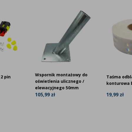
Wspornik montażowy do
2 pin
Taśma odb
oświetlenia ulicznego /
konturowa b
elewacyjnego 50mm
19,99 zł
105,99 zł