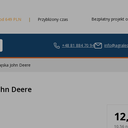
Bezpłatny projekt o
Przybliżony czas dostawy
3 dni robocze
+48 81 884 70 94
info@agraled
męska John Deere
ze LED
ohn Deere
12
nie LED
10,56 n