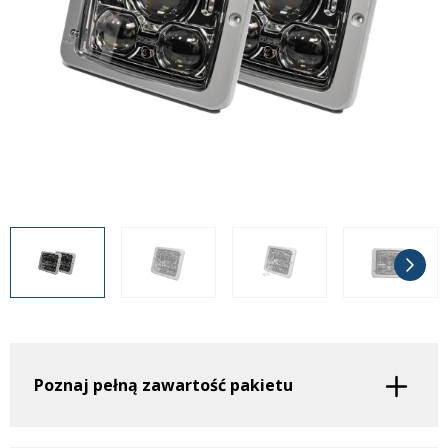
Inne akcesoria
Często zadawane pytania
Często zadawane pytania
Kontakt
Kontakt
Bezpłatny projekt oświetlenia
Sprawdź wszystko
O firmie
AgraLED Blog
+48 81 884 70 94
info@agraled.pl
+48 723 353 044
Poznaj pełną zawartość pakietu