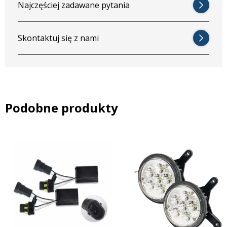
Ten reflektor zdecydowanie pasuje do następujących
Najczęściej zadawane pytania
marek:
Case
Skontaktuj się z nami
Seria 33: 533 / 633 / 733 / 833
Seria 40: 440 / 540 / 640
Seria 43: 743 / 743XL
Seria 44: 644 / 744 / 844 / 844XL
Seria 45: 745S, /745XL
Seria 46: 1046 / 1246 / 946
Podobne produkty
Seria 55: 1055 / 1055XL / 955 / 955XL / 1255 XL /
1455 XL
Seria 56: 1056 / 1056XL / 856 / 856XL / 956 / 956XL
Seria Classic: 383 /423 / 453 / 654 / 724 / 824
Fendt
Seria Farmer 100: 102 / 102LS / 102LSA / 102S /
102SA / 103 / 103LS / 103LSA / 103S / 103SA / 104LS
/ 104LSA / 104S / 104SA / 105 / 105LS/ 105LSA /
105S / 105SA / 106LS / 106LSA / 106S / 106SA /
108LS / 108LSA / 108S / 108SA
Seria Farmer 200: 200S / 200SA / 200V / 200VA /