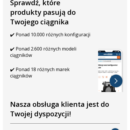
Sprawdź, które
Barwa światła: zimna biel
Temperatura barwowa: 6000K
produkty pasują do
PARAMETRY ELEKTRYCZNE
Twojego ciągnika
Moc światła mijania: 30W
✔️ Ponad 10.000 różnych konfiguracji
Moc światła drogowego: 50W
Moc światła postojowego: 1,2W
Napięcie: 10-32V
✔️ Ponad 2.600 różnych modeli
ciągników
WYMIARY W MM
✔️ Ponad 18 różnych marek
Długość: 173 mm
ciągników
Wysokość: 144 mm
Głębokość: 106 mm
Rozstaw śrub: 157 mm
Oryginalny numer lampy:
Nasza obsługa klienta jest do
3140022R91 / 3404170R91 / 3404170R94 /
Twojej dyspozycji!
X830160010000 / X83016003000 / X830160086000 /
1AA004109021 / 1AA004109041 / 1AA004109201