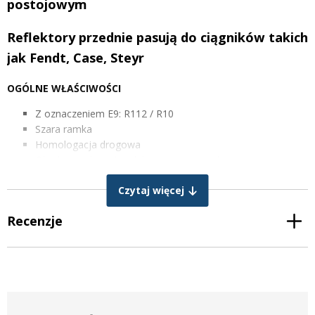
postojowym
Reflektory przednie pasują do ciągników takich
jak Fendt, Case, Steyr
OGÓLNE WŁAŚCIWOŚCI
Z oznaczeniem E9: R112 / R10
Szara ramka
Homologacja drogowa
Obudowa: aluminium lakierowane proszkowo
Funkcje: światła drogowe, mijania, postojowe
Czytaj więcej
Diody LED Osram
Połączenie: wtyczka H4
Recenzje
Materiał lampy: PMMA
Żywotność: + 30000 godzin
Wodoodporność: IP68
Tłumienie zakłóceń radiowych EMC: Klasa CISPR 4
PARAMETRY TECHNICZNE