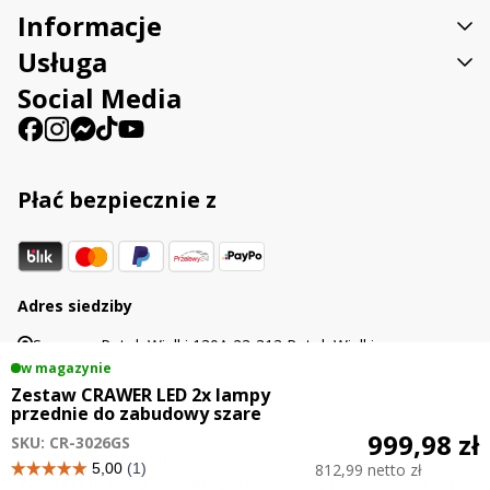
Informacje
Usługa
Social Media
Płać bezpiecznie z
Adres siedziby
Sp. z o.o. Potok Wielki 130A 23-313 Potok Wielki
w magazynie
Zestaw CRAWER LED 2x lampy
przednie do zabudowy szare
999,98 zł
SKU: CR-3026GS
© 2026 Agraled.pl
812,99 netto zł
Wszystkie ceny zawierają ustawowy podatek VAT |