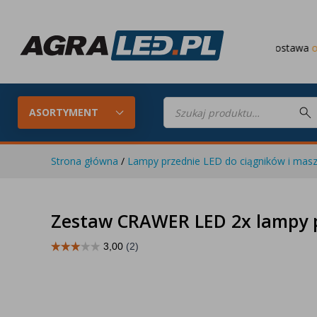
Darmowa dostawa
od 649 PLN
Wyszukiwarka
produktów
ASORTYMENT
Strona główna
/
Lampy przednie LED do ciągników i masz
Konfigurator LED
Lampy roboc
Zestaw CRAWER LED 2x lampy p
Skompletuj oświetlenie LED do
swojego ciągnika
Lampy tylne LED
Lampy przed