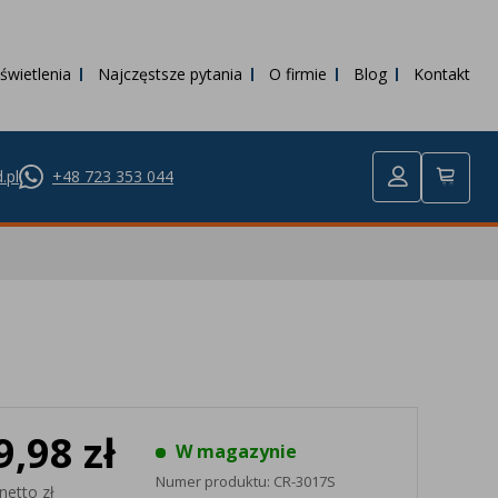
świetlenia
Najczęstsze pytania
O firmie
Blog
Kontakt
.pl
+48 723 353 044
9,98 zł
W magazynie
Numer produktu:
CR-3017S
netto zł