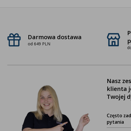
P
Darmowa dostawa
p
od 649 PLN
d
Nasz zes
klienta 
Twojej d
Często za
pytania