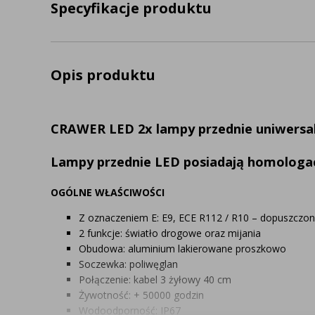
Specyfikacje produktu
Opis produktu
CRAWER LED 2x lampy przednie uniwersal
Lampy przednie LED posiadają homologa
OGÓLNE WŁAŚCIWOŚCI
Z oznaczeniem E: E9, ECE R112 / R10 – dopuszczon
2 funkcje: światło drogowe oraz mijania
Obudowa: aluminium lakierowane proszkowo
Soczewka: poliwęglan
Połączenie: kabel 3 żyłowy 40 cm
Żywotność: + 50000 godzin
Wodoodporność: IP67