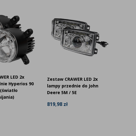
WER LED 2x
Zestaw CRAWER LED 2x
nie Hyperios 90
CRAWER
lampy przednie do John
(światło
Deere 5M / 5E
ijania)
819,98 zł
234,00