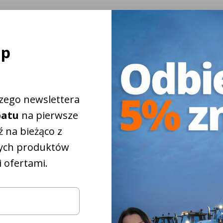
ej
ap
szego newslettera
batu
na pierwsze
 na bieżąco z
ych produktów
 ofertami.
które
iżkowy na
5%
pasują do
iągnika