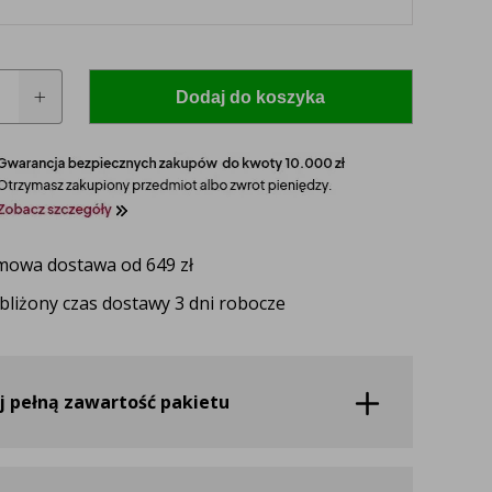
Dodaj do koszyka
e
owa dostawa od 649 zł
 model i rocznik swojego ciągnika, a nasz
bliżony czas dostawy 3 dni robocze
zaproponuje idealnie dopasowane lampy, zapewniające
ektywność oświetlenia.
UŻ TERAZ
j pełną zawartość pakietu