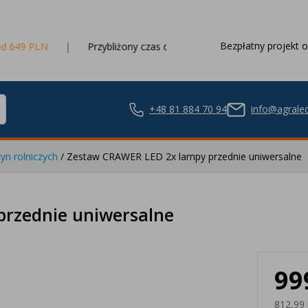
Bezpłatny projekt o
Przybliżony czas dostawy
3 dni robocze
+48 81 884 70 94
info@agraled
yn rolniczych
/ Zestaw CRAWER LED 2x lampy przednie uniwersalne
ze LED
rzednie uniwersalne
99
nie LED
812,99 