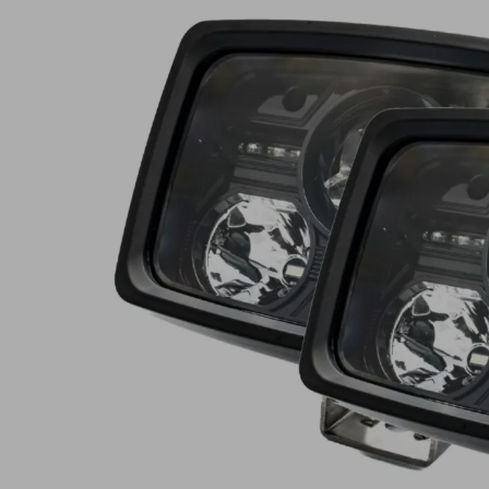
Lampy ostrzegawcze
Lampy obrys
LED
pozycyjne L
Panele świetlne LED
Oświetlenie
Bar
wewnętrze 
Opryskiwacze polowe
Oferty paki
LED
LED
Zestawy oświetlenia
Inne akcesor
LED
Często zadawane
Kontakt
pytania