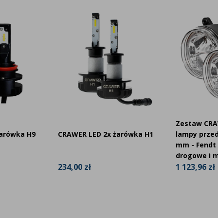
wki
.
ch, nie spotykanych na rynku,
enie LED firmy AgraLED.pl.
Zestaw CRA
arówka H9
CRAWER LED 2x żarówka H1
lampy przed
mm - Fendt 
drogowe i m
234,00 zł
1 123,96 zł