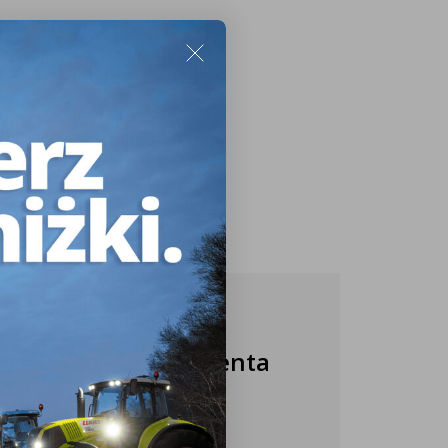
Nasza obsługa klienta
jest do Twojej
dyspozycji!