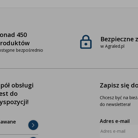
onad 450
Bezpieczne 
roduktów
w Agraled.pl
ostępne bezpośrednio
pół obsługi
Zapisz się d
jest do
Chcesz być na bież
yspozycji!
do newslettera!
Adres e-mail
dawane