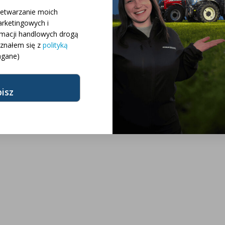
 różnych konfiguracji
zetwarzanie moich
rketingowych i
rmacji handlowych drogą
różnych modeli
oznałem się z
polityką
gane)
żnych marek