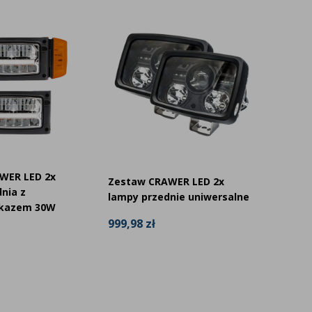
WER LED 2x
Zestaw CRAWER LED 2x
CRAWER
nia z
lampy przednie uniwersalne
skazem 30W
234,00
999,98 zł