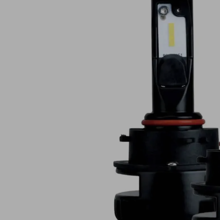
Lampy ostrzegawcze
Lampy obrys
LED
pozycyjne L
Panele świetlne LED
Oświetlenie
Bar
wewnętrze 
Opryskiwacze polowe
Oferty paki
LED
LED
Zestawy oświetlenia
Inne akcesor
LED
Często zadawane
Kontakt
pytania