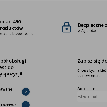
onad 450
Bezpieczne 
roduktów
w Agraled.pl
ostępne bezpośrednio
pół obsługi
Zapisz się d
jest do
Chcesz być na bież
yspozycji!
do newslettera!
Adres e-mail
dawane
ntaktowa