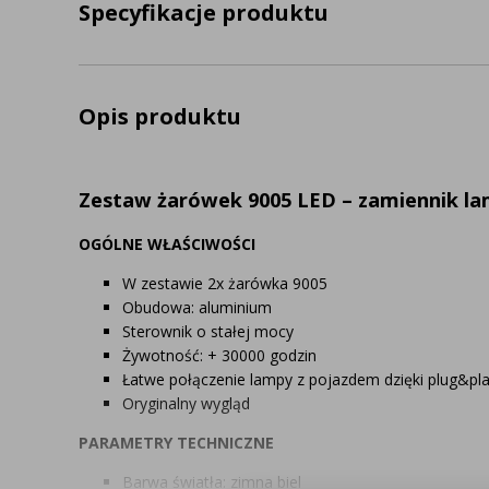
Specyfikacje produktu
Opis produktu
Zestaw żarówek 9005 LED – zamiennik l
OGÓLNE WŁAŚCIWOŚCI
W zestawie 2x żarówka 9005
Obudowa: aluminium
Sterownik o stałej mocy
Żywotność: + 30000 godzin
Łatwe połączenie lampy z pojazdem dzięki plug&pl
Oryginalny wygląd
PARAMETRY TECHNICZNE
Barwa światła: zimna biel