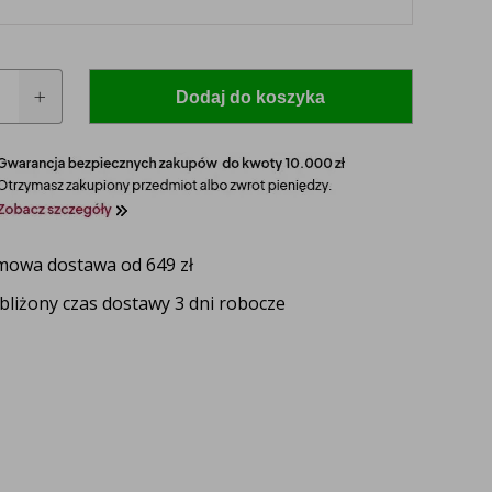
Dodaj do koszyka
owa dostawa od 649 zł
 model i rocznik swojego ciągnika, a nasz
bliżony czas dostawy 3 dni robocze
zaproponuje idealnie dopasowane lampy, zapewniające
ektywność oświetlenia.
UŻ TERAZ