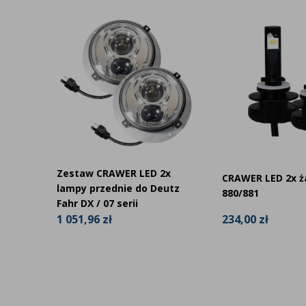
x
Zestaw CRAWER LED 2x
CRAWER LED 2x 
utz
lampy przednie do Deutz
880/881
Fahr DX / 07 serii
234,00 zł
1 051,96 zł