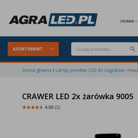
Darmowa dostawa
od 649 PLN
Wyszukiwarka
produktów
ASORTYMENT
Strona główna
/
Lampy przednie LED do ciągników i masz
Konfigurator LED
Lampy roboc
CRAWER LED 2x żarówka 9005
Skompletuj oświetlenie LED do
swojego ciągnika
Lampy tylne LED
Lampy przed