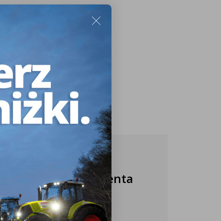
Nasza obsługa klienta
jest do Twojej
dyspozycji!