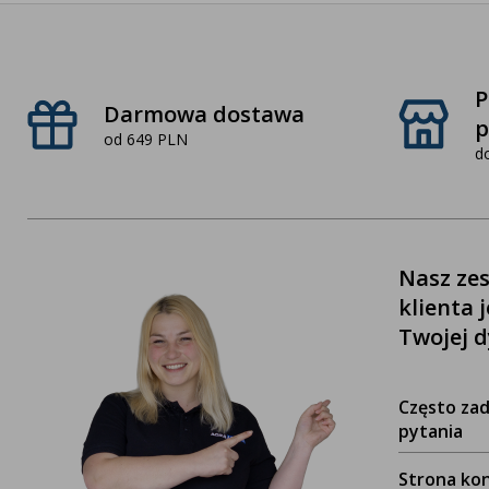
P
Darmowa dostawa
p
od 649 PLN
d
Nasz zes
klienta 
Twojej d
Często za
pytania
Strona ko