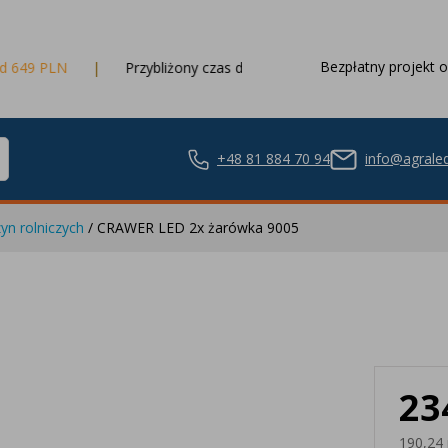
Bezpłatny projekt o
Przybliżony czas dostawy
3 dni robocze
+48 81 884 70 94
info@agraled
yn rolniczych
/ CRAWER LED 2x żarówka 9005
ze LED
23
nie LED
190,24 