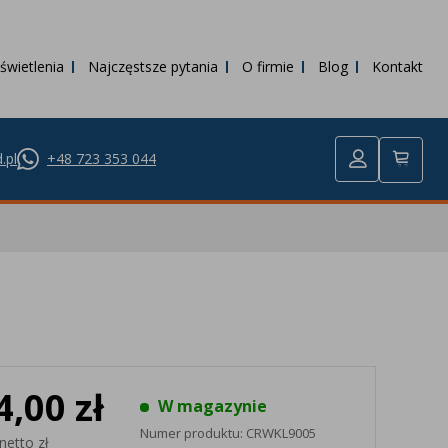
świetlenia
Najczęstsze pytania
O firmie
Blog
Kontakt
.pl
+48 723 353 044
4,00 zł
W magazynie
Numer produktu:
CRWKL9005
netto zł