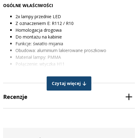
OGÓLNE WŁAŚCIWOŚCI
2x lampy przednie LED
Z oznaczeniem E: R112 / R10
Homologacja drogowa
Do montażu na kabinie
Funkcje: światło mijania
Obudowa: aluminium lakierowane proszkowo
Materiał lampy: PMMA
Połączenie: wtyczka H11
Żywotność: + 30000 godzin
Wodoodporność: IP67
Czytaj więcej
Tłumienie zakłóceń radiowych EMC: Klasa CISPR 4
PARAMETRY TECHNICZNE
Recenzje
Barwa światła: zimna biel
Temperatura barwowa: 6000K
PARAMETRY ELEKTRYCZNE
Moc światła mijania: 30W