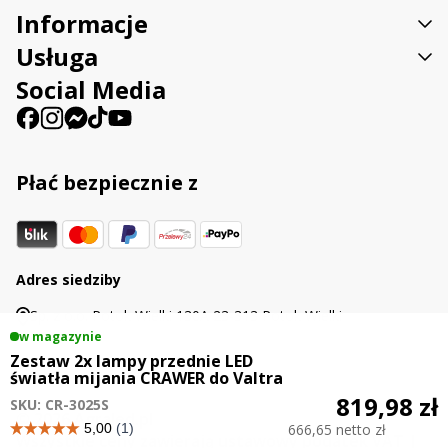
Informacje
Usługa
Social Media
Płać bezpiecznie z
Adres siedziby
Sp. z o.o. Potok Wielki 130A 23-313 Potok Wielki
w magazynie
Zestaw 2x lampy przednie LED
światła mijania CRAWER do Valtra
819,98 zł
SKU: CR-3025S
© 2026 Agraled.pl
666,65 netto zł
Wszystkie ceny zawierają ustawowy podatek VAT |