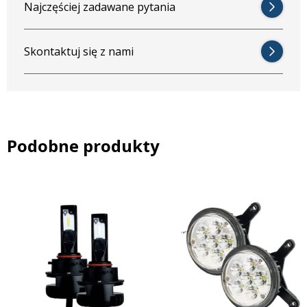
Najczęściej zadawane pytania
akumulatora.
Światła mijania CRAWER do Valtra
Skontaktuj się z nami
Światła przednie LED z funkcją mijania są również bardziej
odporne na wstrząsy i wibracje, co czyni je idealnym wyborem dla
maszyn rolniczych pracujących w trudnym terenie. Dzięki nim
praca z ciągnikiem Valtra staje się bezpieczniejsza oraz
efektywniejsza. Ponadto lampy przednie LED posiadają
Podobne produkty
homologację drogową, co oznacza, że spełniają wszystkie
wymogi, które umożliwiają poruszanie się po drogach
publicznych.
Lampy przednie LED z funkcją świateł mijania są przeznaczone
do ciągników Valtra oraz są kompatybilne zarówno z lewą, jak i
prawą stroną. W połączeniu ze światłami drogowymi LED
CR-
3008S
możesz w pełni wyposażyć ciągnik w oświetlenie LED.
Reflektory przednie LED ze światłem mijania idealnie
sprawdzą się w modelach: