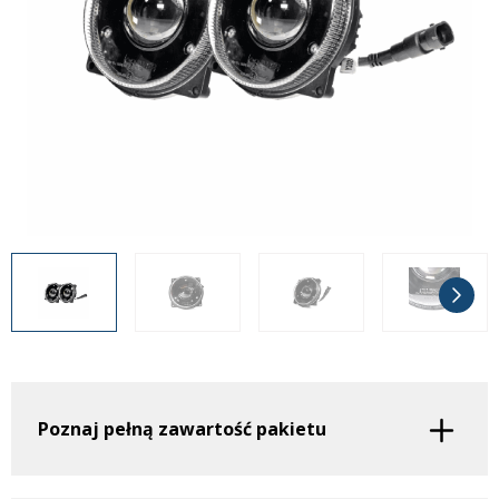
Inne akcesoria
Często zadawane pytania
Często zadawane pytania
Kontakt
Kontakt
Bezpłatny projekt oświetlenia
Sprawdź wszystko
O firmie
AgraLED Blog
+48 81 884 70 94
info@agraled.pl
+48 723 353 044
Poznaj pełną zawartość pakietu