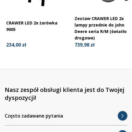
Valtra seria G
Valtra seria N
Valtra seria S
Zestaw CRAWER LED 2x
Valtra seria T
CRAWER LED 2x żarówka
lampy przednie do John
9005
Deere seria R/M (światło
drogowe)
234,00 zł
739,98 zł
Nasz zespół obsługi klienta jest do Twojej
dyspozycji!
Często zadawane pytania