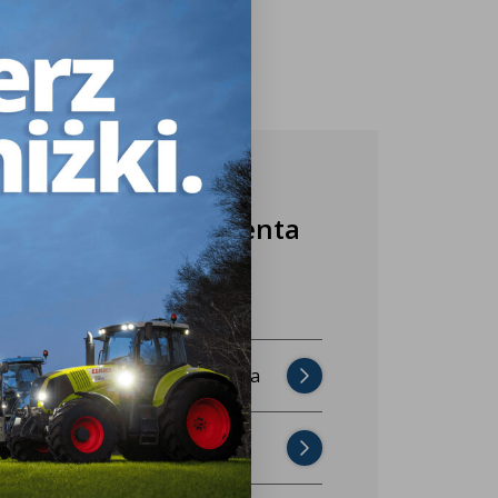
Nasza obsługa klienta
jest do Twojej
dyspozycji!
Najczęściej zadawane pytania
Skontaktuj się z nami