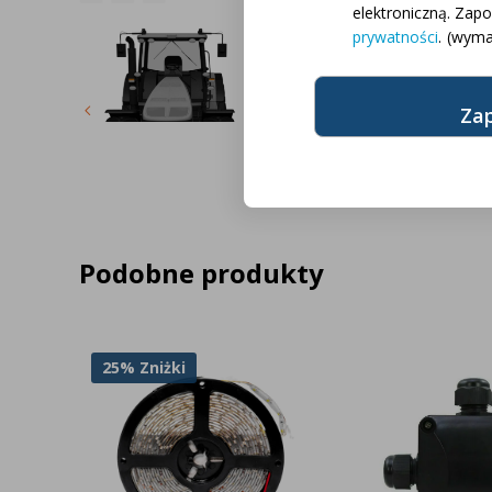
ciągników
elektroniczną. Zap
prywatności
.
(wyma
Podobne produkty
25% Zniżki