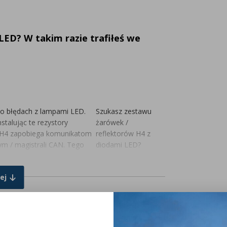
LED? W takim razie trafiłeś we
 błędach z lampami LED.
Szukasz zestawu
talując te rezystory
żarówek /
a H4 zapobiega komunikatom
reflektorów H4 z
m / magistrali CAN. Tego
diodami LED?
H4 LED, ale także z
Nie ma
g&play. Rezystor jest
problemu!
Tutaj
ej
znajdziesz
żarówkę H4
.