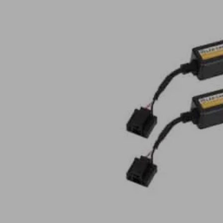
Lampy ostrzegawcze
Lampy obrys
LED
pozycyjne L
Panele świetlne LED
Oświetlenie
Bar
wewnętrze 
Opryskiwacze polowe
Oferty paki
LED
LED
Zestawy oświetlenia
Inne akcesor
LED
Często zadawane
Kontakt
pytania