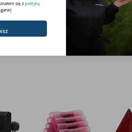
oznałem się z
polityką
gane)