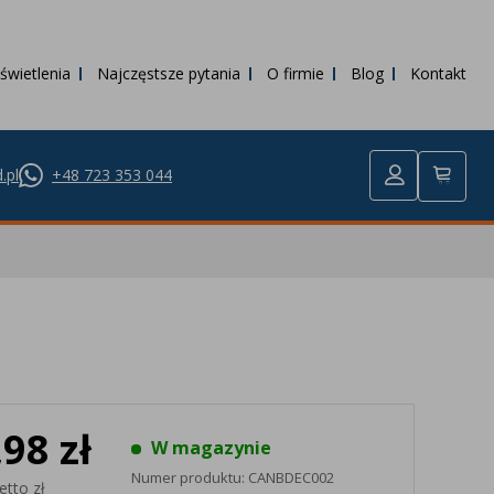
świetlenia
Najczęstsze pytania
O firmie
Blog
Kontakt
.pl
+48 723 353 044
,98 zł
W magazynie
Numer produktu:
CANBDEC002
etto zł