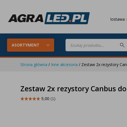
Darmowa dostawa
od 649 PLN
Wyszukiwarka
produktów
ASORTYMENT
Strona główna
/
Inne akcesoria
/ Zestaw 2x rezystory Ca
Konfigurator LED
Lampy roboc
Zestaw 2x rezystory Canbus d
Skompletuj oświetlenie LED do
swojego ciągnika
Lampy tylne LED
Lampy przed