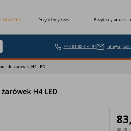
Bezpłatny projekt o
Przybliżony czas dostawy
3 dni robocze
+48 81 884 70 94
info@agraled
nbus do żarówek H4 LED
ze LED
o żarówek H4 LED
83
nie LED
68,28 n