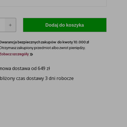
Dodaj do koszyka
owa dostawa od 649 zł
 model i rocznik swojego ciągnika, a nasz
bliżony czas dostawy 3 dni robocze
zaproponuje idealnie dopasowane lampy, zapewniające
ektywność oświetlenia.
UŻ TERAZ