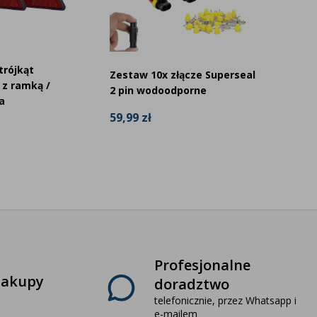
trójkąt
Zestaw 10x złącze Superseal
Złącze 
z ramką /
2 pin wodoodporne
wodoo
a
59,99 zł
5,99 zł
Profesjonalne
zakupy
doradztwo
telefonicznie, przez Whatsapp i
e-mailem