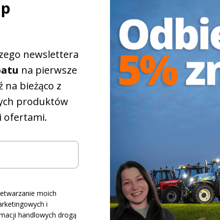
ap
szego newslettera
batu
na pierwsze
 na bieżąco z
które
ych produktów
pasują do
 ofertami.
iągnika
iżkowy na
5%
 różnych konfiguracji
różnych modeli
zetwarzanie moich
rketingowych i
żnych marek
rmacji handlowych drogą