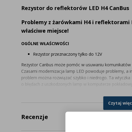
Rezystor do reflektorów LED H4 CanBus
Problemy z żarówkami H4 i reflektorami 
właściwe miejsce!
OGÓLNE WŁAŚCIWOŚCI
Rezystor przeznaczony tylko do 12V
Rezystor Canbus może pomóc w usuwaniu komunikatów o
Czasami modernizacja lamp LED powoduje problemy, a ins
problem można rozwiązać szybko i niedrogo. Ta wtyczk
o błędach z uszkodzonych lamp w komputerze pokładowy
rezystora Can-Bus można używać nie tylko z reflektorami 
żarówkami H4 LED. Łatwa i szybka konfiguracja dzięki plu
Czytaj więc
podłączony między linią dodatnią i masą lampy.
Recenzje