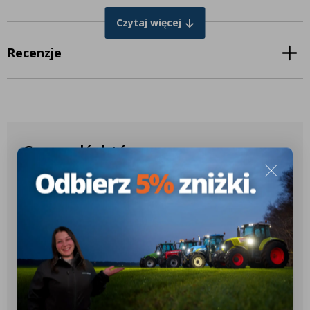
Czytaj więcej
Recenzje
Sprawdź, które
produkty pasują do
Twojego ciągnika
✔️ Ponad 10.000 różnych konfiguracji
✔️ Ponad 2.600 różnych modeli
ciągników