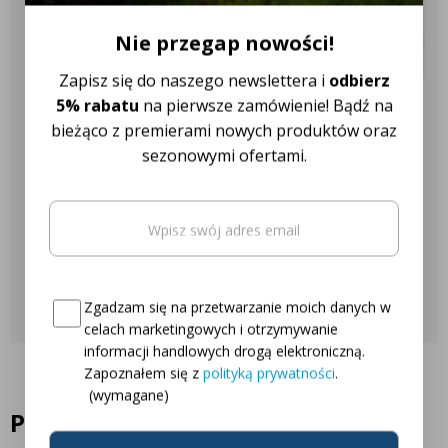
✔️ Ponad 18 różnych marek
ciągników
Nie przegap nowości!
Zapisz się do naszego newslettera i
odbierz
5% rabatu
na pierwsze zamówienie! Bądź na
Nasza obsługa klienta jest do
bieżąco z premierami nowych produktów oraz
Twojej dyspozycji!
sezonowymi ofertami.
Email
(wymagane)
Najczęściej zadawane pytania
Oto Twój kod zniżkowy na
5% rabatu
Skontaktuj się z nami
Consent
(wymagane)
Zgadzam się na przetwarzanie moich danych w
celach marketingowych i otrzymywanie
informacji handlowych drogą elektroniczną.
Zapoznałem się z
polityką prywatności
.
(wymagane)
Podobne produkty