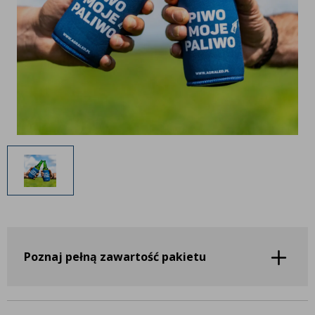
Inne akcesoria
Często zadawane pytania
Często zadawane pytania
Kontakt
Kontakt
Bezpłatny projekt oświetlenia
Sprawdź wszystko
O firmie
AgraLED Blog
+48 81 884 70 94
info@agraled.pl
+48 723 353 044
Poznaj pełną zawartość pakietu